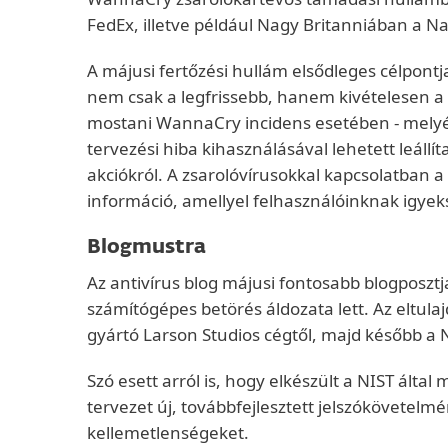
FedEx, illetve például Nagy Britanniában a Nat
A májusi fertőzési hullám elsődleges célpontj
nem csak a legfrissebb, hanem kivételesen a r
mostani WannaCry incidens esetében - melyért
tervezési hiba kihasználásával lehetett leáll
akciókról. A zsarolóvírusokkal kapcsolatban
információ, amellyel felhasználóinknak igye
Blogmustra
Az antivírus blog májusi fontosabb blogposztja
számítógépes betörés áldozata lett. Az eltula
gyártó Larson Studios cégtől, majd később a Ne
Szó esett arról is, hogy elkészült a NIST álta
tervezet új, továbbfejlesztett jelszókövetelm
kellemetlenségeket.