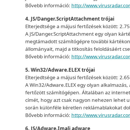
Bővebb információ:
http://www.virusradar.c
4. JS/Danger.ScriptAttachment trójai
Elterjedtsége a májusi fertőzések között: 2.7
A JS/Danger.ScriptAttachment egy olyan kárték
megtámadott számítógépre további kártékony k
állományait, majd a titkosítás feloldásáért cs
Bővebb információ:
http://www.virusradar.c
5. Win32/Adware.ELEX trójai
Elterjedtsége a májusi fertőzések között: 2.6
A Win32/Adware.ELEX egy olyan alkalmazás, a
fertőzött számítógépen. Általában az internet
címét, hogy azt csak nagyon nehezen lehet 
során különféle kéretlen reklámablakokat do
Bővebb információ:
http://www.virusradar.c
6. JS/Adware.Imali adware