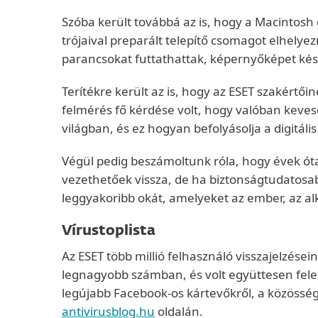
Szóba került továbbá az is, hogy a Macintos
trójaival preparált telepítő csomagot elhely
parancsokat futtathattak, képernyőképet kész
Terítékre került az is, hogy az ESET szakértői
felmérés fő kérdése volt, hogy valóban kevese
világban, és ez hogyan befolyásolja a digitáli
Végül pedig beszámoltunk róla, hogy évek ót
vezethetőek vissza, de ha biztonságtudatosa
leggyakoribb okát, amelyeket az ember, az alk
Vírustoplista
Az ESET több millió felhasználó visszajelzései
legnagyobb számban, és volt együttesen felel
legújabb Facebook-os kártevőkről, a közösség
antivirusblog.hu
oldalán.