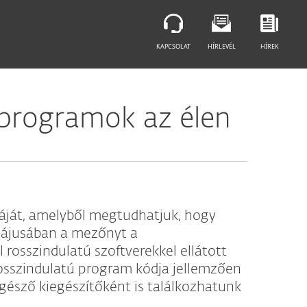
KAPCSOLAT
HÍRLEVÉL
HÍREK
programok az élen
táját, amelyből megtudhatjuk, hogy
 májusában a mezőnyt a
 rosszindulatú szoftverekkel ellátott
 rosszindulatú program kódja jellemzően
észő kiegészítőként is találkozhatunk