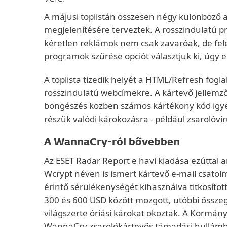
A májusi toplistán összesen négy különböző 
megjelenítésére terveztek. A rosszindulatú 
kéretlen reklámok nem csak zavaróak, de fele
programok szűrése opciót választjuk ki, úgy 
A toplista tizedik helyét a HTML/Refresh foglal
rosszindulatú webcímekre. A kártevő jellemz
böngészés közben számos kártékony kód igye
részük valódi károkozásra - például zsarolóví
A WannaCry-ról bővebben
Az ESET Radar Report e havi kiadása ezúttal 
Wcrypt néven is ismert kártevő e-mail csato
érintő sérülékenységét kihasználva titkosítot
300 és 600 USD között mozgott, utóbbi összeg
világszerte óriási károkat okoztak. A Kormány
WannaCry zsarolókártevős támadási hullámba