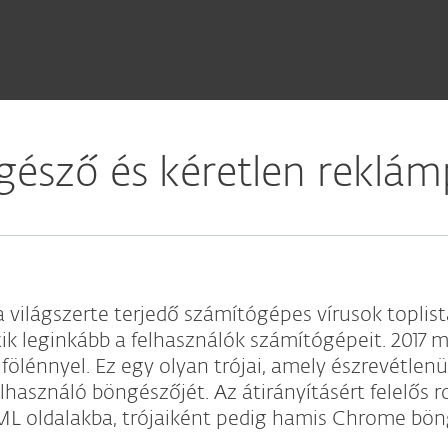
észő és kéretlen reklám
 világszerte terjedő számítógépes vírusok toplis
tik leginkább a felhasználók számítógépeit. 2017
ölénnyel. Ez egy olyan trójai, amely észrevétlenül
elhasználó böngészőjét. Az átirányításért felelős
ML oldalakba, trójaiként pedig hamis Chrome böng