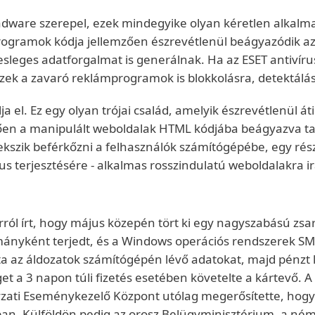
adware szerepel, ezek mindegyike olyan kéretlen alkalma
programok kódja jellemzően észrevétlenül beágyazódik a
sleges adatforgalmat is generálnak. Ha az ESET antivíru
ezek a zavaró reklámprogramok is blokkolásra, detektálá
ja el. Ez egy olyan trójai család, amelyik észrevétlenül á
ően a manipulált weboldalak HTML kódjába beágyazva tal
kszik beférkőzni a felhasználók számítógépébe, egy ré
rus terjesztésére - alkalmas rosszindulatú weboldalakra i
arról írt, hogy május közepén tört ki egy nagyszabású z
lmányként terjedt, és a Windows operációs rendszerek SM
ta az áldozatok számítógépén lévő adatokat, majd pénzt kö
et a 3 napon túli fizetés esetében követelte a kártevő.
zati Eseménykezelő Központ utólag megerősítette, hogy a 
n. Külföldön pedig az orosz Belügyminisztérium, a ném