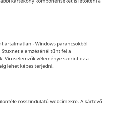
vábbi kártékony komponenseket is letölteni a
ént ártalmatlan - Windows parancsokból
a Stuxnet elemzésénél tűnt fel a
k. Víruselemzők véleménye szerint ez a
ig lehet képes terjedni.
különféle rosszindulatú webcímekre. A kártevő