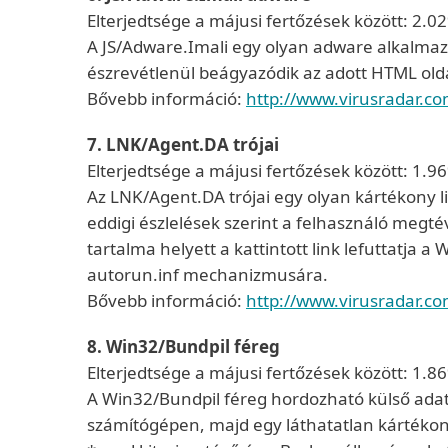
Elterjedtsége a májusi fertőzések között: 2.0
A JS/Adware.Imali egy olyan adware alkalmaz
észrevétlenül beágyazódik az adott HTML old
Bővebb információ:
http://www.virusradar.co
7. LNK/Agent.DA trójai
Elterjedtsége a májusi fertőzések között: 1.9
Az LNK/Agent.DA trójai egy olyan kártékony li
eddigi észlelések szerint a felhasználó megté
tartalma helyett a kattintott link lefuttatja
autorun.inf mechanizmusára.
Bővebb információ:
http://www.virusradar.c
8. Win32/Bundpil féreg
Elterjedtsége a májusi fertőzések között: 1.8
A Win32/Bundpil féreg hordozható külső adat
számítógépen, majd egy láthatatlan kártékony 