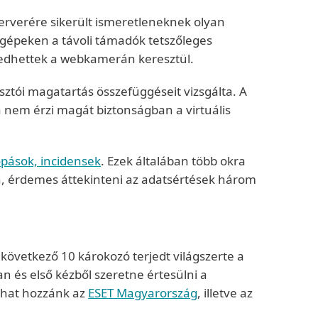
erverére sikerült ismeretleneknek olyan
 gépeken a távoli támadók tetszőleges
mkedhettek a webkamerán keresztül.
asztói magatartás összefüggéseit vizsgálta. A
a nem érzi magát biztonságban a virtuális
opások, incidensek
. Ezek általában több okra
n, érdemes áttekinteni az adatsértések három
 következő 10 károkozó terjedt világszerte a
n és első kézből szeretne értesülni a
ozhat hozzánk az
ESET Magyarország
, illetve az