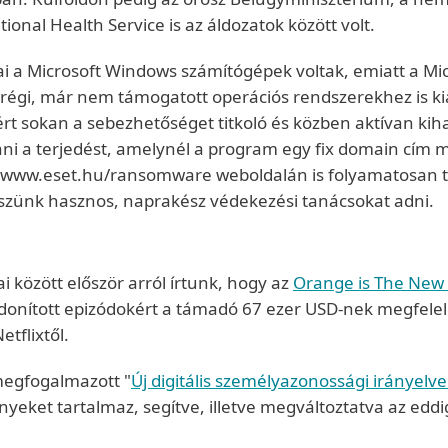
ional Health Service is az áldozatok között volt.
ai a Microsoft Windows számítógépek voltak, emiatt a Micr
égi, már nem támogatott operációs rendszerekhez is kiado
 sokan a sebezhetőséget titkoló és közben aktívan kihas
ítani a terjedést, amelynél a program egy fix domain cím m
 a www.eset.hu/ransomware weboldalán is folyamatosan ta
kszünk hasznos, naprakész védekezési tanácsokat adni.
i között először arról írtunk, hogy az
Orange is The New 
jdonított epizódokért a támadó 67 ezer USD-nek megfelelő 
tflixtől.
l megfogalmazott "
Új digitális személyazonossági irányelv
ényeket tartalmaz, segítve, illetve megváltoztatva az edd