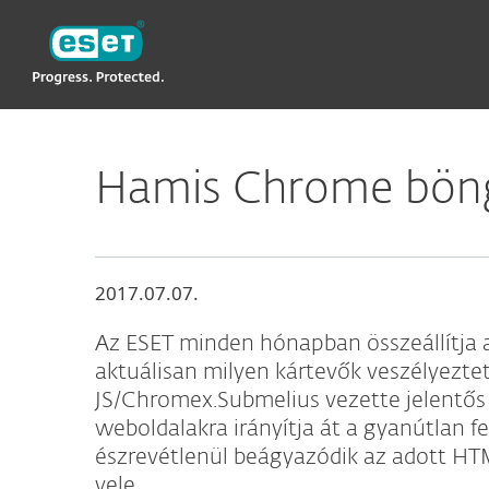
ESET
Hamis Chrome böng
2017.07.07.
Az ESET minden hónapban összeállítja a
aktuálisan milyen kártevők veszélyezte
JS/Chromex.Submelius vezette jelentős f
weboldalakra irányítja át a gyanútlan f
észrevétlenül beágyazódik az adott HT
vele.