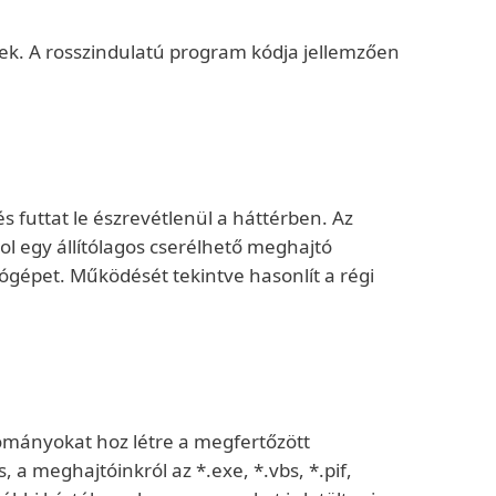
ek. A rosszindulatú program kódja jellemzően
s futtat le észrevétlenül a háttérben. Az
ol egy állítólagos cserélhető meghajtó
tógépet. Működését tekintve hasonlít a régi
ományokat hoz létre a megfertőzött
 a meghajtóinkról az *.exe, *.vbs, *.pif,