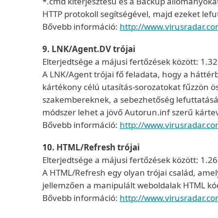
*.cmd kiterjesztésű és a Backup állományokat
HTTP protokoll segítségével, majd ezeket lefut
Bővebb információ:
http://www.virusradar.c
9. LNK/Agent.DV trójai
Elterjedtsége a májusi fertőzések között: 1.3
A LNK/Agent trójai fő feladata, hogy a hátté
kártékony célú utasítás-sorozatokat fűzzön öss
szakembereknek, a sebezhetőség lefuttatásán
módszer lehet a jövő Autorun.inf szerű kártev
Bővebb információ:
http://www.virusradar.c
10. HTML/Refresh trójai
Elterjedtsége a májusi fertőzések között: 1.2
A HTML/Refresh egy olyan trójai család, amel
jellemzően a manipulált weboldalak HTML kó
Bővebb információ:
http://www.virusradar.c