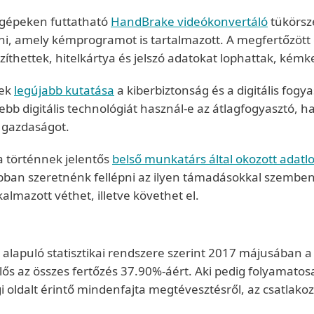
h gépeken futtatható
HandBrake videókonvertáló
tükörsz
ezni, amely kémprogramot is tartalmazott. A megfertőzött
íthettek, hitelkártya és jelszó adatokat lophattak, ké
nek
legújabb kutatása
a kiberbiztonság és a digitális fogy
bb digitális technológiát használ-e az átlagfogyasztó, h
s gazdaságot.
a történnek jelentős
belső munkatárs által okozott adatl
bban szeretnénk fellépni az ilyen támadásokkal szembe
almazott véthet, illetve követhet el.
n alapuló statisztikai rendszere szerint 2017 májusában a
ős az összes fertőzés 37.90%-áért. Aki pedig folyamatosa
i oldalt érintő mindenfajta megtévesztésről, az csatlak