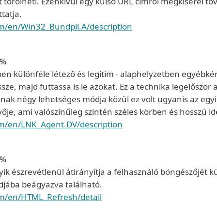
 törölheti. Ezenkívül egy külső URL címről megkísérel to
tatja.
om/en/Win32_Bundpil.A/description
2%
rben különféle létező és legitim - alaphelyzetben egyébk
ze, majd futtassa is le azokat. Ez a technika legelőször 
ak négy lehetséges módja közül ez volt ugyanis az egyi
ője, ami valószínűleg szintén széles körben és hosszú ide
om/en/LNK_Agent.DV/description
6%
yik észrevétlenül átirányítja a felhasználó böngészőjét 
djába beágyazva található.
om/en/HTML_Refresh/detail