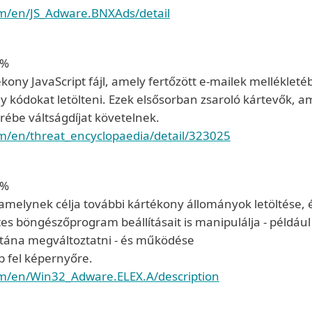
om/en/JS_Adware.BNXAds/detail
5%
ony JavaScript fájl, amely fertőzött e-mailek mellékleté
ódokat letölteni. Ezek elsősorban zsaroló kártevők, am
erébe váltságdíjat követelnek.
om/en/threat_encyclopaedia/detail/323025
5%
melynek célja további kártékony állományok letöltése, 
es böngészőprogram beállításait is manipulálja - például 
utána megváltoztatni - és működése
b fel képernyőre.
om/en/Win32_Adware.ELEX.A/description