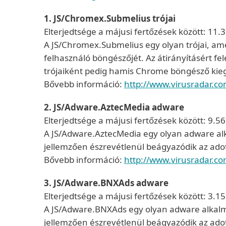
1. JS/Chromex.Submelius trójai
Elterjedtsége a májusi fertőzések között: 11.
A JS/Chromex.Submelius egy olyan trójai, amel
felhasználó böngészőjét. Az átirányításért f
trójaiként pedig hamis Chrome böngésző kiegé
Bővebb információ:
http://www.virusradar.c
2. JS/Adware.AztecMedia adware
Elterjedtsége a májusi fertőzések között: 9.5
A JS/Adware.AztecMedia egy olyan adware alk
jellemzően észrevétlenül beágyazódik az ado
Bővebb információ:
http://www.virusradar.c
3. JS/Adware.BNXAds adware
Elterjedtsége a májusi fertőzések között: 3.1
A JS/Adware.BNXAds egy olyan adware alkalma
jellemzően észrevétlenül beágyazódik az ado