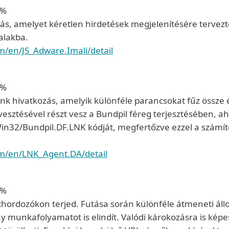
2%
ás, amelyet kéretlen hirdetések megjelenítésére tervezt
alakba.
m/en/JS_Adware.Imali/detail
6%
nk hivatkozás, amelyik különféle parancsokat fűz össze é
vesztésével részt vesz a Bundpil féreg terjesztésében, ah
 a Win32/Bundpil.DF.LNK kódját, megfertőzve ezzel a számí
om/en/LNK_Agent.DA/detail
6%
hordozókon terjed. Futása során különféle átmeneti áll
munkafolyamatot is elindít. Valódi károkozásra is képes,