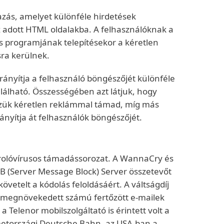
zás, amelyet különféle hirdetések
z adott HTML oldalakba. A felhasználóknak a
s programjának telepítésekor a kéretlen
sra kerülnek.
tirányítja a felhasználó böngészőjét különféle
álható. Összességében azt látjuk, hogy
szük kéretlen reklámmal támad, míg más
rányítja át felhasználók böngészőjét.
sarolóvírusos támadássorozat. A WannaCry és
B (Server Message Block) Server összetevőt
vetelt a kódolás feloldásáért. A váltságdíj
 A megnövekedett számú fertőzött e-mailek
Telenor mobilszolgáltató is érintett volt a
etországi Deutsche Bahn, az USA-ban a