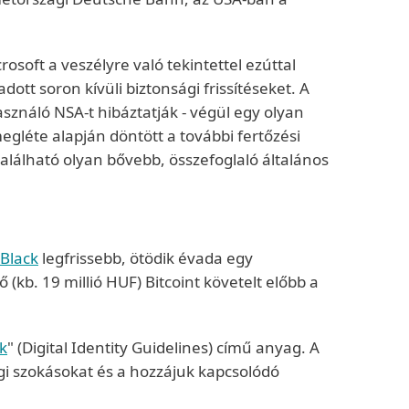
osoft a veszélyre való tekintettel ezúttal
tt soron kívüli biztonsági frissítéseket. A
ználó NSA-t hibáztatják - végül egy olyan
egléte alapján döntött a további fertőzési
lálható olyan bővebb, összefoglaló általános
Black
legfrissebb, ötödik évada egy
(kb. 19 millió HUF) Bitcoint követelt előbb a
ek
" (Digital Identity Guidelines) című anyag. A
igi szokásokat és a hozzájuk kapcsolódó