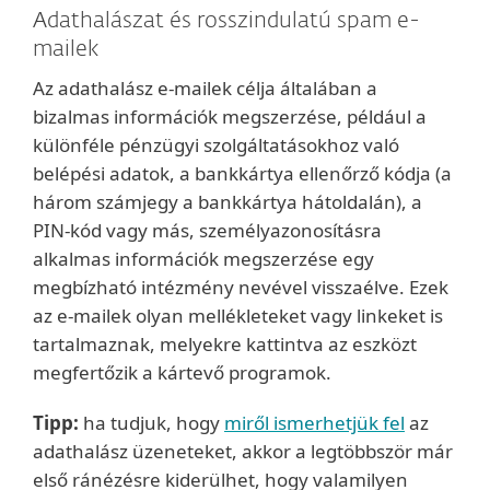
Adathalászat és rosszindulatú spam e-
mailek
Az adathalász e-mailek célja általában a
bizalmas információk megszerzése, például a
különféle pénzügyi szolgáltatásokhoz való
belépési adatok, a bankkártya ellenőrző kódja (a
három számjegy a bankkártya hátoldalán), a
PIN-kód vagy más, személyazonosításra
alkalmas információk megszerzése egy
megbízható intézmény nevével visszaélve. Ezek
az e-mailek olyan mellékleteket vagy linkeket is
tartalmaznak, melyekre kattintva az eszközt
megfertőzik a kártevő programok.
Tipp:
ha tudjuk, hogy
miről ismerhetjük fel
az
adathalász üzeneteket, akkor a legtöbbször már
első ránézésre kiderülhet, hogy valamilyen