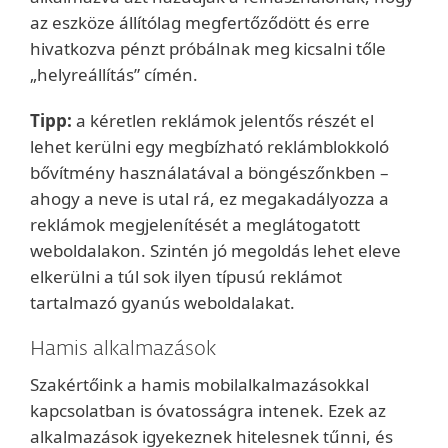
az eszköze állítólag megfertőződött és erre
hivatkozva pénzt próbálnak meg kicsalni tőle
„helyreállítás” címén.
Tipp:
a kéretlen reklámok jelentős részét el
lehet kerülni egy megbízható reklámblokkoló
bővítmény használatával a böngészőnkben –
ahogy a neve is utal rá, ez megakadályozza a
reklámok megjelenítését a meglátogatott
weboldalakon. Szintén jó megoldás lehet eleve
elkerülni a túl sok ilyen típusú reklámot
tartalmazó gyanús weboldalakat.
Hamis alkalmazások
Szakértőink a hamis mobilalkalmazásokkal
kapcsolatban is óvatosságra intenek. Ezek az
alkalmazások igyekeznek hitelesnek tűnni, és