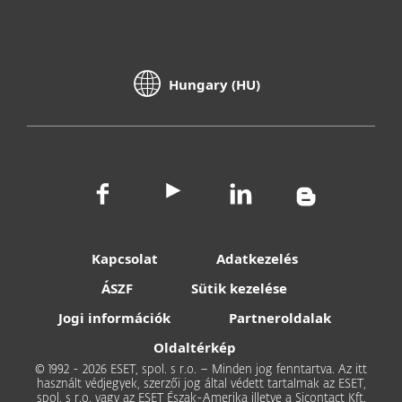
Hungary (HU)
Kapcsolat
Adatkezelés
ÁSZF
Sütik kezelése
Jogi információk
Partneroldalak
Oldaltérkép
© 1992 - 2026 ESET, spol. s r.o. – Minden jog fenntartva. Az itt
használt védjegyek, szerzői jog által védett tartalmak az ESET,
spol. s r.o. vagy az ESET Észak-Amerika illetve a Sicontact Kft.