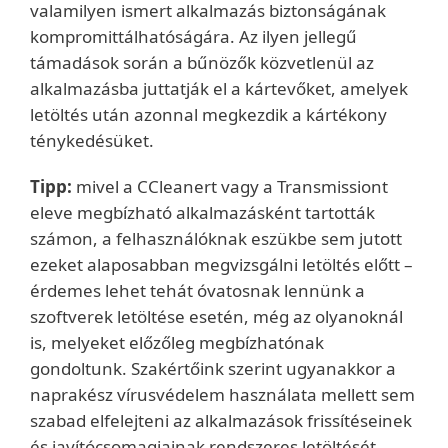
valamilyen ismert alkalmazás biztonságának
kompromittálhatóságára. Az ilyen jellegű
támadások során a bűnözők közvetlenül az
alkalmazásba juttatják el a kártevőket, amelyek
letöltés után azonnal megkezdik a kártékony
ténykedésüket.
Tipp:
mivel a CCleanert vagy a Transmissiont
eleve megbízható alkalmazásként tartották
számon, a felhasználóknak eszükbe sem jutott
ezeket alaposabban megvizsgálni letöltés előtt –
érdemes lehet tehát óvatosnak lennünk a
szoftverek letöltése esetén, még az olyanoknál
is, melyeket előzőleg megbízhatónak
gondoltunk. Szakértőink szerint ugyanakkor a
naprakész vírusvédelem használata mellett sem
szabad elfelejteni az alkalmazások frissítéseinek
és javítócsomagjainak rendszeres letöltését,