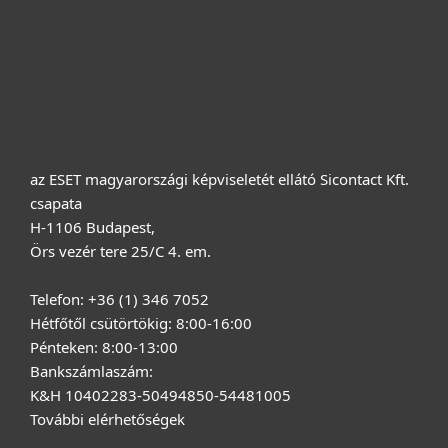
Vásárlás
Rólunk
az ESET magyarországi képviseletét ellátó Sicontact Kft.
csapata
H-1106 Budapest,
Örs vezér tere 25/C 4. em.
Telefon: +36 (1) 346 7052
Hétfőtől csütörtökig: 8:00-16:00
Pénteken: 8:00-13:00
Bankszámlaszám:
K&H 10402283-50494850-54481005
További elérhetőségek