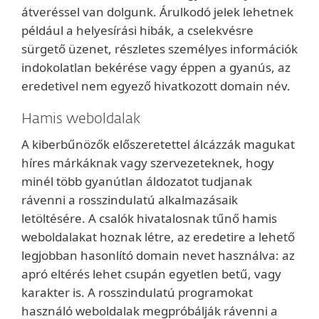
átveréssel van dolgunk. Árulkodó jelek lehetnek
például a helyesírási hibák, a cselekvésre
sürgető üzenet, részletes személyes információk
indokolatlan bekérése vagy éppen a gyanús, az
eredetivel nem egyező hivatkozott domain név.
Hamis weboldalak
A kiberbűnözők előszeretettel álcázzák magukat
híres márkáknak vagy szervezeteknek, hogy
minél több gyanútlan áldozatot tudjanak
rávenni a rosszindulatú alkalmazásaik
letöltésére. A csalók hivatalosnak tűnő hamis
weboldalakat hoznak létre, az eredetire a lehető
legjobban hasonlító domain nevet használva: az
apró eltérés lehet csupán egyetlen betű, vagy
karakter is. A rosszindulatú programokat
használó weboldalak megpróbálják rávenni a