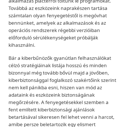
alkalmazás piactérről töltünk le programokat.
Továbbá az eszközeink naprakészen tartása
számtalan olyan fenyegetéstől is megóvhat
bennünket, amelyek az alkalmazások és az
operációs rendszerek régebbi verzióiban
előforduló sérülékenységeket próbálják
kihasználni.
Bár a kiberbűnözők gyanútlan felhasználókat
célzó stratégiáinak listája hosszú és minden
bizonnyal még tovább bővül majd a jövőben,
kiberbiztonsággal foglalkozó szakértőink szerint
nem kell pánikba esni, hiszen van mód az
adataink és eszközeink biztonságának
megőrzésére. A fenyegetésekkel szemben a
fent említett kiberbiztonsági ajánlások
betartásával sikeresen fel lehet venni a harcot,
amibe persze beletartozik egy elismert