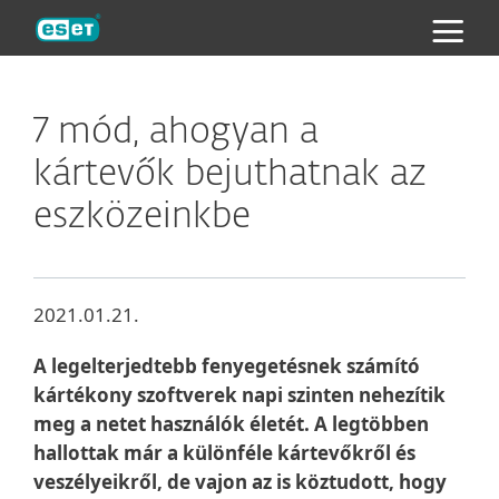
ESET
7 mód, ahogyan a
kártevők bejuthatnak az
eszközeinkbe
2021.01.21.
A legelterjedtebb fenyegetésnek számító
kártékony szoftverek napi szinten nehezítik
meg a netet használók életét. A legtöbben
hallottak már a különféle kártevőkről és
veszélyeikről, de vajon az is köztudott, hogy