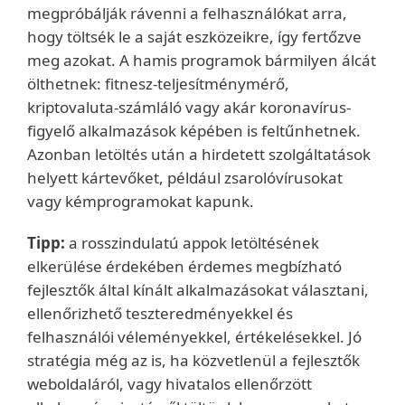
megpróbálják rávenni a felhasználókat arra,
hogy töltsék le a saját eszközeikre, így fertőzve
meg azokat. A hamis programok bármilyen álcát
ölthetnek: fitnesz-teljesítménymérő,
kriptovaluta-számláló vagy akár koronavírus-
figyelő alkalmazások képében is feltűnhetnek.
Azonban letöltés után a hirdetett szolgáltatások
helyett kártevőket, például zsarolóvírusokat
vagy kémprogramokat kapunk.
Tipp:
a rosszindulatú appok letöltésének
elkerülése érdekében érdemes megbízható
fejlesztők által kínált alkalmazásokat választani,
ellenőrizhető teszteredményekkel és
felhasználói véleményekkel, értékelésekkel. Jó
stratégia még az is, ha közvetlenül a fejlesztők
weboldaláról, vagy hivatalos ellenőrzött