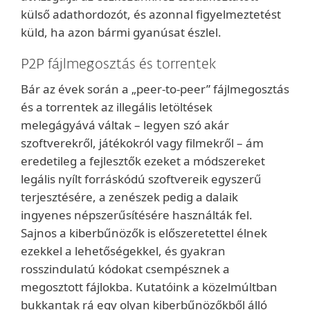
külső adathordozót, és azonnal figyelmeztetést
küld, ha azon bármi gyanúsat észlel.
P2P fájlmegosztás és torrentek
Bár az évek során a „peer-to-peer” fájlmegosztás
és a torrentek az illegális letöltések
melegágyává váltak – legyen szó akár
szoftverekről, játékokról vagy filmekről – ám
eredetileg a fejlesztők ezeket a módszereket
legális nyílt forráskódú szoftvereik egyszerű
terjesztésére, a zenészek pedig a dalaik
ingyenes népszerűsítésére használták fel.
Sajnos a kiberbűnözők is előszeretettel élnek
ezekkel a lehetőségekkel, és gyakran
rosszindulatú kódokat csempésznek a
megosztott fájlokba. Kutatóink a közelmúltban
bukkantak rá egy olyan kiberbűnözőkből álló