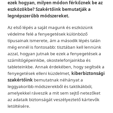
ezek hogyan, milyen módon férkőznek be az
eszközökbe? Szakértőink bemutatják a
legnépszerűbb módszereket.
Az első lépés a saját magunk és eszközünk
védelme felé a fenyegetések különböző
típusainak ismerete, ám a második lépés talán
még ennél is fontosabb: tisztában kell lennünk
azzal, hogyan jutnak be ezek a fenyegetések a
számítógépeinkbe, okostelefonjainkba és
tableteinkbe. Annak érdekében, hogy segítsék a
fenyegetések elleni küzdelmet,
kiberbiztonsági
szakértőink
bemutatnak néhányat a
leggyakoribb módszerekből és taktikákból,
amelyekkel ráveszik a mit sem sejtő netezőket
az adataik biztonságát veszélyeztető kártevők
letöltésére.