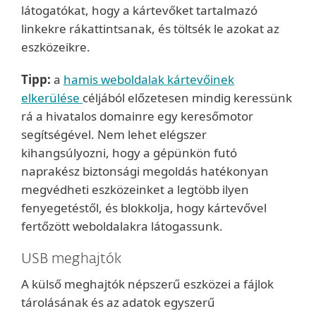
látogatókat, hogy a kártevőket tartalmazó
linkekre rákattintsanak, és töltsék le azokat az
eszközeikre.
Tipp:
a
hamis weboldalak kártevőinek
elkerülése
céljából előzetesen mindig keressünk
rá a hivatalos domainre egy keresőmotor
segítségével. Nem lehet elégszer
kihangsúlyozni, hogy a gépünkön futó
naprakész biztonsági megoldás hatékonyan
megvédheti eszközeinket a legtöbb ilyen
fenyegetéstől, és blokkolja, hogy kártevővel
fertőzött weboldalakra látogassunk.
USB meghajtók
A külső meghajtók népszerű eszközei a fájlok
tárolásának és az adatok egyszerű