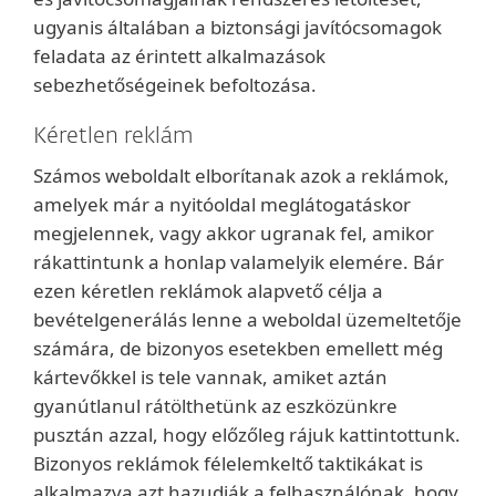
ugyanis általában a biztonsági javítócsomagok
feladata az érintett alkalmazások
sebezhetőségeinek befoltozása.
Kéretlen reklám
Számos weboldalt elborítanak azok a reklámok,
amelyek már a nyitóoldal meglátogatáskor
megjelennek, vagy akkor ugranak fel, amikor
rákattintunk a honlap valamelyik elemére. Bár
ezen kéretlen reklámok alapvető célja a
bevételgenerálás lenne a weboldal üzemeltetője
számára, de bizonyos esetekben emellett még
kártevőkkel is tele vannak, amiket aztán
gyanútlanul rátölthetünk az eszközünkre
pusztán azzal, hogy előzőleg rájuk kattintottunk.
Bizonyos reklámok félelemkeltő taktikákat is
alkalmazva azt hazudják a felhasználónak, hogy