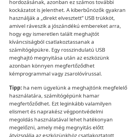
hordozásának, azonban ez számos további
kockázatot is jelenthet. A kiberbűnözők gyakran
használják a „direkt elvesztett” USB trükköt,
amivel ráveszik a jószándékú embereket arra,
hogy egy ismeretlen talált meghajtót
kíváncsiságból csatlakoztassanak a
számítógépükre. Egy rosszindulatú USB
meghajtó megnyitása után az eszközünk
azonban könnyen megfertőződhet
kémprogrammal vagy zsarolóvírussal.
Tipp:
ha nem ügyelünk a meghajtónk megfelelő
használatára, számítógépünk hamar
megfertőződhet. Ezt leginkább valamilyen
elismert és naprakész végpontvédelmi
megoldás használatával lehet hatékonyan
megelőzni, amely még megnyitás előtt
átvizsgálja az eszközünkhöz csatlakoztatott