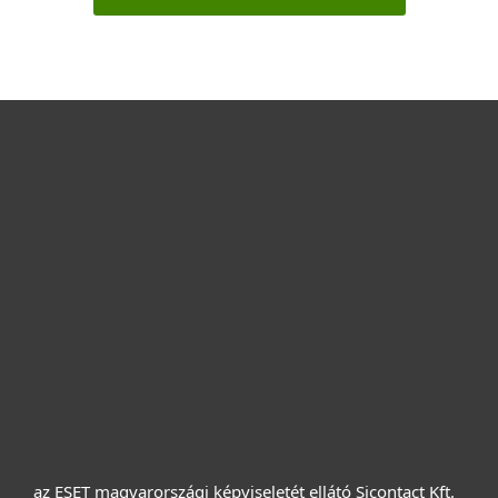
Otthonra
Cégeknek
Terméktámogatás
Vásárlás
Rólunk
az ESET magyarországi képviseletét ellátó Sicontact Kft.