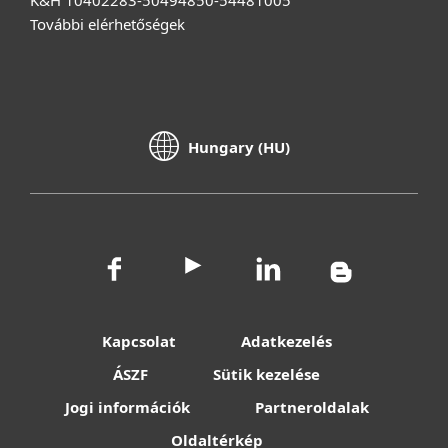
K&H 10402283-50494850-54481005
További elérhetőségek
Hungary (HU)
Kapcsolat
Adatkezelés
ÁSZF
Sütik kezelése
Jogi információk
Partneroldalak
Oldaltérkép