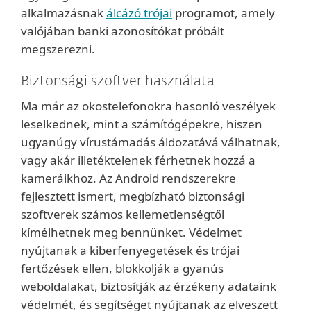
alkalmazásnak
álcázó trójai
programot, amely
valójában banki azonosítókat próbált
megszerezni.
Biztonsági szoftver használata
Ma már az okostelefonokra hasonló veszélyek
leselkednek, mint a számítógépekre, hiszen
ugyanúgy vírustámadás áldozatává válhatnak,
vagy akár illetéktelenek férhetnek hozzá a
kameráikhoz. Az Android rendszerekre
fejlesztett ismert, megbízható biztonsági
szoftverek számos kellemetlenségtől
kímélhetnek meg bennünket. Védelmet
nyújtanak a kiberfenyegetések és trójai
fertőzések ellen, blokkolják a gyanús
weboldalakat, biztosítják az érzékeny adataink
védelmét, és segítséget nyújtanak az elveszett