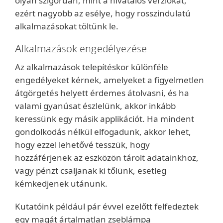
olyan szigorúan, mint a hivatalos verziókat,
ezért nagyobb az esélye, hogy rosszindulatú
alkalmazásokat töltünk le.
Alkalmazások engedélyezése
Az alkalmazások telepítéskor különféle
engedélyeket kérnek, amelyeket a figyelmetlen
átgörgetés helyett érdemes átolvasni, és ha
valami gyanúsat észlelünk, akkor inkább
keressünk egy másik applikációt. Ha mindent
gondolkodás nélkül elfogadunk, akkor lehet,
hogy ezzel lehetővé tesszük, hogy
hozzáférjenek az eszközön tárolt adatainkhoz,
vagy pénzt csaljanak ki tőlünk, esetleg
kémkedjenek utánunk.
Kutatóink például pár évvel ezelőtt felfedeztek
egy magát ártalmatlan zseblámpa