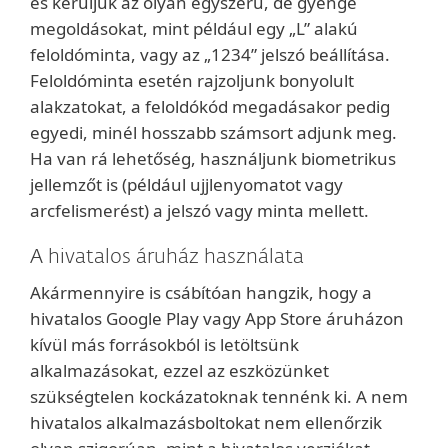
és kerüljük az olyan egyszerű, de gyenge
megoldásokat, mint például egy „L” alakú
feloldóminta, vagy az „1234” jelszó beállítása.
Feloldóminta esetén rajzoljunk bonyolult
alakzatokat, a feloldókód megadásakor pedig
egyedi, minél hosszabb számsort adjunk meg.
Ha van rá lehetőség, használjunk biometrikus
jellemzőt is (például ujjlenyomatot vagy
arcfelismerést) a jelszó vagy minta mellett.
A hivatalos áruház használata
Akármennyire is csábítóan hangzik, hogy a
hivatalos Google Play vagy App Store áruházon
kívül más forrásokból is letöltsünk
alkalmazásokat, ezzel az eszközünket
szükségtelen kockázatoknak tennénk ki. A nem
hivatalos alkalmazásboltokat nem ellenőrzik