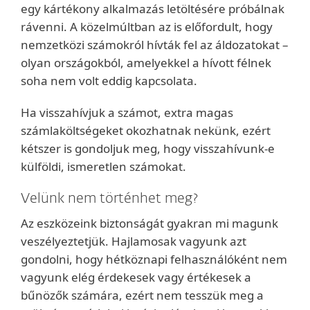
egy kártékony alkalmazás letöltésére próbálnak
rávenni. A közelmúltban az is előfordult, hogy
nemzetközi számokról hívták fel az áldozatokat –
olyan országokból, amelyekkel a hívott félnek
soha nem volt eddig kapcsolata.
Ha visszahívjuk a számot, extra magas
számlaköltségeket okozhatnak nekünk, ezért
kétszer is gondoljuk meg, hogy visszahívunk-e
külföldi, ismeretlen számokat.
Velünk nem történhet meg?
Az eszközeink biztonságát gyakran mi magunk
veszélyeztetjük. Hajlamosak vagyunk azt
gondolni, hogy hétköznapi felhasználóként nem
vagyunk elég érdekesek vagy értékesek a
bűnözők számára, ezért nem tesszük meg a