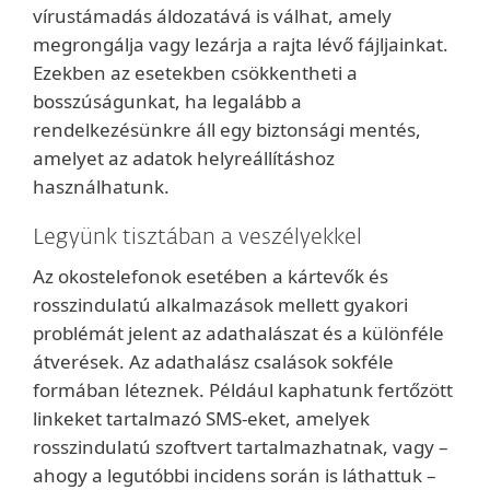
vírustámadás áldozatává is válhat, amely
megrongálja vagy lezárja a rajta lévő fájljainkat.
Ezekben az esetekben csökkentheti a
bosszúságunkat, ha legalább a
rendelkezésünkre áll egy biztonsági mentés,
amelyet az adatok helyreállításhoz
használhatunk.
Legyünk tisztában a veszélyekkel
Az okostelefonok esetében a kártevők és
rosszindulatú alkalmazások mellett gyakori
problémát jelent az adathalászat és a különféle
átverések. Az adathalász csalások sokféle
formában léteznek. Például kaphatunk fertőzött
linkeket tartalmazó SMS-eket, amelyek
rosszindulatú szoftvert tartalmazhatnak, vagy –
ahogy a legutóbbi incidens során is láthattuk –