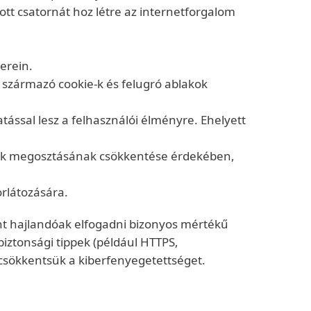
tott csatornát hoz létre az internetforgalom
erein.
 származó cookie-k és felugró ablakok
ással lesz a felhasználói élményre. Ehelyett
tok megosztásának csökkentése érdekében,
rlátozására.
ont hajlandóak elfogadni bizonyos mértékű
ztonsági tippek (például HTTPS,
csökkentsük a kiberfenyegetettséget.