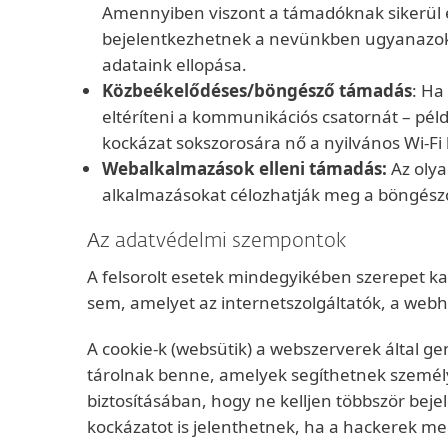
Amennyiben viszont a támadóknak sikerül ez
bejelentkezhetnek a nevünkben ugyanazokra
adataink ellopása.
Közbeékelődéses/böngésző támadás
: Ha
eltéríteni a kommunikációs csatornát – péld
kockázat sokszorosára nő a nyilvános Wi-Fi
Webalkalmazások elleni támadás:
Az olya
alkalmazásokat célozhatják meg a böngésző 
Az adatvédelmi szempontok
A felsorolt esetek mindegyikében szerepet 
sem, amelyet az internetszolgáltatók, a webh
A cookie-k (websütik) a webszerverek által ge
tárolnak benne, amelyek segíthetnek személ
biztosításában, hogy ne kelljen többször beje
kockázatot is jelenthetnek, ha a hackerek me