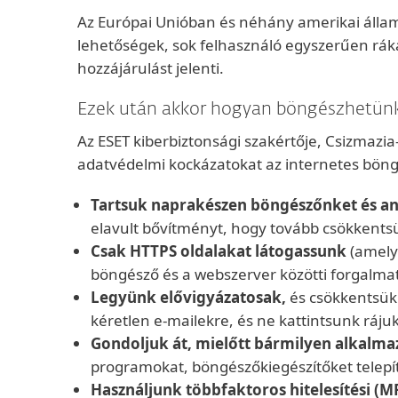
Az Európai Unióban és néhány amerikai állam
lehetőségek, sok felhasználó egyszerűen ráka
hozzájárulást jelenti.
Ezek után akkor hogyan böngészhetünk
Az ESET kiberbiztonsági szakértője, Csizmazia
adatvédelmi kockázatokat az internetes böng
Tartsuk naprakészen böngészőnket és a
elavult bővítményt, hogy tovább csökkentsü
Csak HTTPS oldalakat látogassunk
(amely
böngésző és a webszerver közötti forgalmat
Legyünk elővigyázatosak,
és csökkentsük 
kéretlen e-mailekre, és ne kattintsunk ráju
Gondoljuk át, mielőtt bármilyen alkalmaz
programokat, böngészőkiegészítőket telepí
Használjunk többfaktoros hitelesítési (M