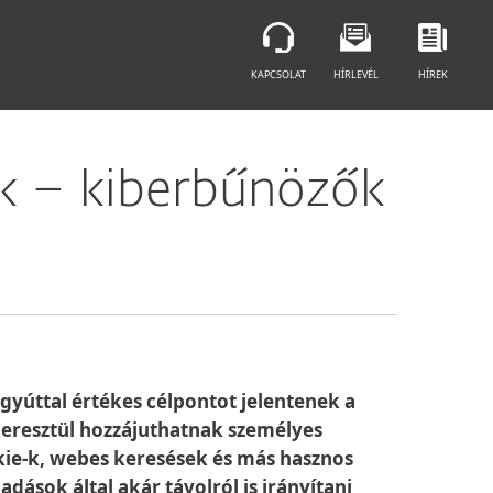
KAPCSOLAT
HÍRLEVÉL
HÍREK
k – kiberbűnözők
gyúttal értékes célpontot jelentenek a
keresztül hozzájuthatnak személyes
kie-k, webes keresések és más hasznos
ások által akár távolról is irányítani