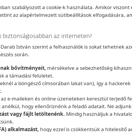
ban szabályozott a cookie-k használata. Amikor viszont
ttint az alapértelmezett sütibeállítások elfogadására, a
 biztonságosabban az interneten?
-Darab István szerint a felhasználók is sokat tehetnek az
észés során.
nnak bővítményeit,
mérsékelve a sebezhetőség kihaszná
k a támadási felületet.
eknél a böngésző címsorában lakat van), így a hackerek
.
az e-maileken és online üzeneteken keresztül terjedő f
k anélkül, hogy ellenőriznénk a feladó adatait. Ne adjun
ást vagy fájlt letöltenénk.
Mindig használjuk a hivatal
tsünk.
FA) alkalmazást,
hogy ezzel is csökkentsük a hitelesítő 