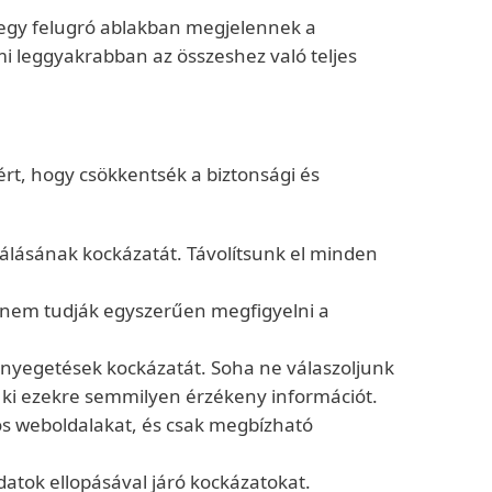
 egy felugró ablakban megjelennek a
mi leggyakrabban az összeshez való teljes
ért, hogy csökkentsék a biztonsági és
lásának kockázatát. Távolítsunk el minden
 nem tudják egyszerűen megfigyelni a
enyegetések kockázatát. Soha ne válaszoljunk
k ki ezekre semmilyen érzékeny információt.
os weboldalakat, és csak megbízható
adatok ellopásával járó kockázatokat.