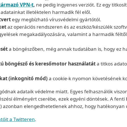
származó VPN-t
,
ne pedig ingyenes verziót. Ez egy titkosí
adatainkat illetéktelen harmadik fél elől.
tvert
egy megbízható vírusvédelmi gyártótól.
ket
az operációs rendszeren és az eszköz/készülék szoftv
gyelések megakadályozására, valamint a harmadik féltől
ését
a böngészőben, még annak tudatában is, hogy ez hat
ú böngésző és keresőmotor használatát
a titkos ada
okat (inkognitó mód)
a cookie-k nyomon követésének ko
 aggódnak adataik védelme miatt. Egyes felhasználók visz
i élményért cserébe, ezek egyéni döntések. A fenti bi
rek) azonban elengedhetetlenek ahhoz, hogy hatékonyan 
tóit a Twitteren
.