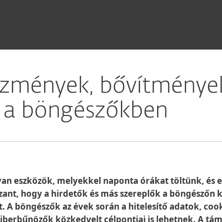
őzmények, bővítménye
i a böngészőkben
yan eszközök, melyekkel naponta órákat töltünk, és e
zant, hogy a hirdetők és más szereplők a böngészőn 
. A böngészők az évek során a hitelesítő adatok, coo
berbűnözők közkedvelt célpontjai is lehetnek. A támad