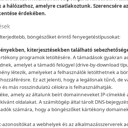
a hálózathoz, amelyre csatlakoztunk. Szerencsére az 
kkentése érdekében.
ések
elterjedtebb, böngészőket érintő fenyegetéstípusokat:
ényekben, kiterjesztésekben található sebezhetőség
ártékony programok letöltésére. A támadások gyakran ada
nek, amelyet a támadó felügyel (drive-by-download típ
mény létezik, amelyeket a felhasználók letölthetnek a b
 hozzáférésre. Ez azt jelenti, hogy a legálisnak tűnő, d
 és más rosszindulatú célokra is felhasználhatják.
éke, amely az általunk beírt domainneveket IP-címekké a
kívánt oldalakat. A számítógép által tárolt DNS-bejegyzé
adók számára, hogy a böngészőket kártékony domainekre
zonosítókat a webhelyek és az alkalmazásszerverek adjá