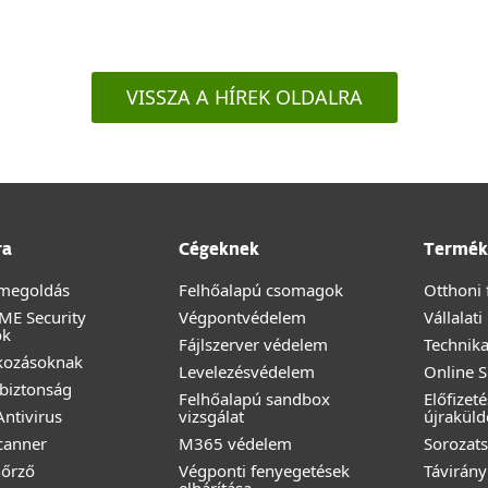
VISSZA A HÍREK OLDALRA
ra
Cégeknek
Termék
megoldás
Felhőalapú csomagok
Otthoni 
ME Security
Végpontvédelem
Vállalat
ok
Fájlszerver védelem
Technika
lkozásoknak
Levelezésvédelem
Online 
biztonság
Felhőalapú sandbox
Előfizet
ntivirus
vizsgálat
újraküld
canner
M365 védelem
Sorozats
nőrző
Végponti fenyegetések
Távirány