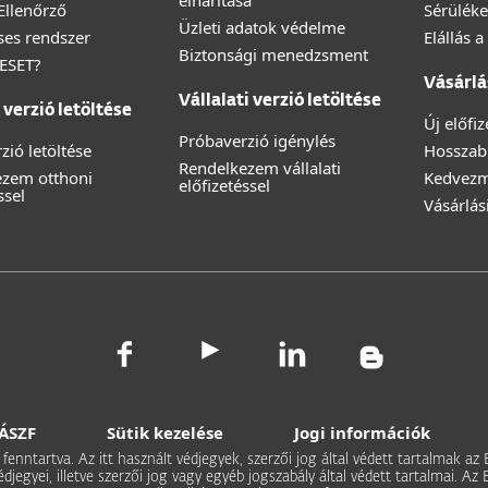
elhárítása
 Ellenőrző
Sérüléke
Üzleti adatok védelme
éses rendszer
Elállás 
Biztonsági menedzsment
 ESET?
Vásárlá
Vállalati verzió letöltése
verzió letöltése
Új előfi
Próbaverzió igénylés
zió letöltése
Hosszabb
Rendelkezem vállalati
ezem otthoni
Kedvez
előfizetéssel
ssel
Vásárlás
ÁSZF
Sütik kezelése
Jogi információk
 fenntartva. Az itt használt védjegyek, szerzői jog által védett tartalmak az
védjegyei, illetve szerzői jog vagy egyéb jogszabály által védett tartalmai.