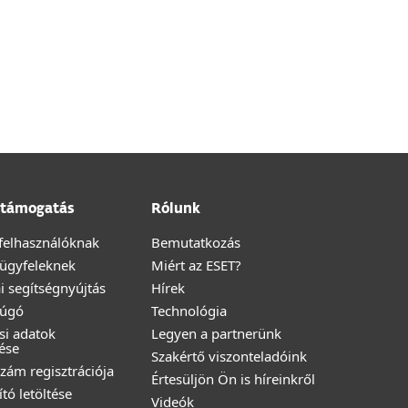
támogatás
Rólunk
felhasználóknak
Bemutatkozás
i ügyfeleknek
Miért az ESET?
i segítségnyújtás
Hírek
Súgó
Technológia
ési adatok
Legyen a partnerünk
ése
Szakértő viszonteladóink
zám regisztrációja
Értesüljön Ön is híreinkről
ító letöltése
Videók