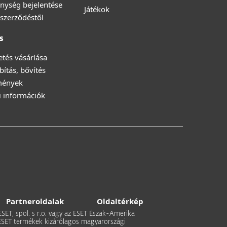
nység bejelentése
Játékok
a szerződéstől
s
zetés vásárlása
ítás, bővítés
mények
i információk
Partneroldalak
Oldaltérkép
 ESET, spol. s r.o. vagy az ESET Észak-Amerika
 Az ESET termékek kizárólagos magyarországi