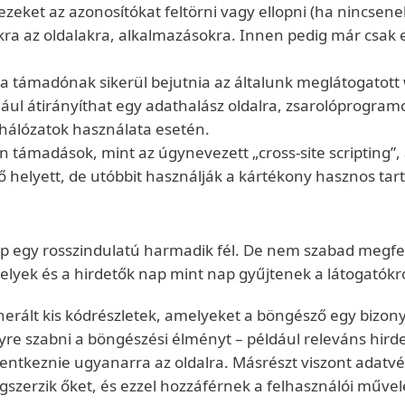
eket az azonosítókat feltörni vagy ellopni (ha nincsenek
 az oldalakra, alkalmazásokra. Innen pedig már csak e
 a támadónak sikerül bejutnia az általunk meglátogatott
ául átirányíthat egy adathalász oldalra, zsarolóprogramo
 hálózatok használata esetén.
n támadások, mint az úgynevezett „cross-site scripting”
helyett, de utóbbit használják a kártékony hasznos tar
kap egy rosszindulatú harmadik fél. De nem szabad megf
elyek és a hirdetők nap mint nap gyűjtenek a látogatók
nerált kis kódrészletek, amelyeket a böngésző egy bizony
yre szabni a böngészési élményt – például releváns hir
lentkeznie ugyanarra az oldalra. Másrészt viszont adatvé
gszerzik őket, és ezzel hozzáférnek a felhasználói műve