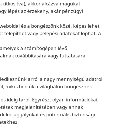
 titkosítva), akkor álcázva magukat
gy lépés az érzékeny, akár pénzügyi
 weboldal és a böngészőnk közé, képes lehet
t telepíthet vagy belépési adatokat lophat. A
, amelyek a számítógépen lévő
talmak továbbítására vagy futtatására.
eledkeznünk arról a nagy mennyiségű adatról
ról, miközben ők a világhálón böngésznek.
os ideig tárol. Egyrészt olyan információkat
detések megjelenítésében vagy annak
delmi aggályokat és potenciális biztonsági
letekhez.