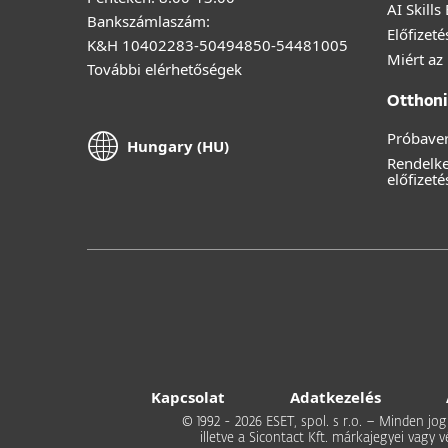
AI Skills
Bankszámlaszám:
Előfizet
K&H 10402283-50494850-54481005
Miért az
További elérhetőségek
Otthoni 
Próbaver
Hungary (HU)
Rendelk
előfizeté
Kapcsolat
Adatkezelés
© 1992 - 2026 ESET, spol. s r.o. – Minden jog
illetve a Sicontact Kft. márkajegyei vagy 