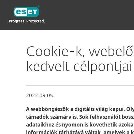
ESET
Cookie-k, webel
kedvelt célpontja
2022.09.05.
A webböngészők a digitális világ kapui. Ol
támadók számára is. Sok felhasználót boss
adataikhoz és nyomon is követhetik azokat
információk tárházává váltak, amelyek a ki