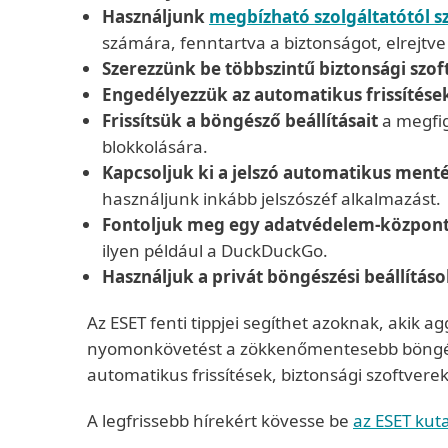
Használjunk
megbízható szolgáltatótól 
számára, fenntartva a biztonságot, elrejtve 
Szerezzünk be többszintű biztonsági szof
Engedélyezzük az automatikus frissítése
Frissítsük a böngésző beállításait
a megfi
blokkolására.
Kapcsoljuk ki a jelszó automatikus ment
használjunk inkább jelszószéf alkalmazást.
Fontoljuk meg egy adatvédelem-központ
ilyen például a DuckDuckGo.
Használjuk a privát böngészési beállítás
Az ESET fenti tippjei segíthet azoknak, akik
nyomonkövetést a zökkenőmentesebb böngészés
automatikus frissítések, biztonsági szoftve
A legfrissebb hírekért kövesse be
az ESET kuta