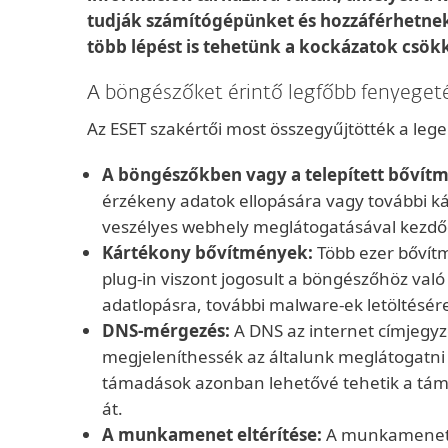
tudják számítógépünket és hozzáférhetnek 
több lépést is tehetünk a kockázatok csö
A böngészőket érintő legfőbb fenyeget
Az ESET szakértői most összegyűjtötték a leg
A böngészőkben vagy a telepített bővítm
érzékeny adatok ellopására vagy további k
veszélyes webhely meglátogatásával kezdőd
Kártékony bővítmények:
Több ezer bővít
plug-in viszont jogosult a böngészőhöz való
adatlopásra, további malware-ek letöltésére
DNS-mérgezés:
A DNS az internet címjegyz
megjeleníthessék az általunk meglátogatni 
támadások azonban lehetővé tehetik a tám
át.
A munkamenet eltérítése:
A munkamenet-a