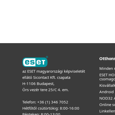
Otthon
Minden 
az ESET magyarországi képviseletét
ESET HO
ellátó Sicontact Kft. csapata
csomag
H-1106 Budapest,
Kisválla
Örs vezér tere 25/C 4. em.
Android 
NOD32 A
Telefon: +36 (1) 346 7052
Online s
Hétfőtől csütörtökig: 8:00-16:00
Linkelle
Pénteken: 8:00-13:00