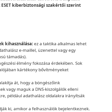
ESET kiberbiztonsági szakértői szerint
ek kihasználása:
ez a taktika alkalmas lehet
thalász e-maillel, üzenettel vagy egy
usú támadás).
öngészési élmény fokozása érdekében. Sok
e valójában kártékony bővítményeket
lakítja át, hogy a böngészőink
sek vagy maguk a DNS-kiszolgálók elleni
, például adathalász oldalakra irányítsák
k ki, amikor a felhasználók bejelentkeznek.