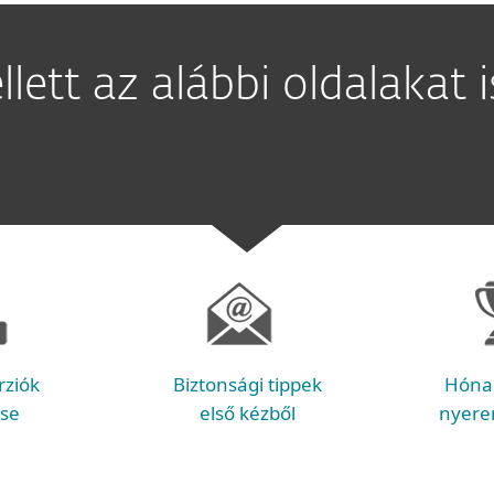
lett az alábbi oldalakat 
rziók
Biztonsági tippek
Hóna
ése
első kézből
nyere