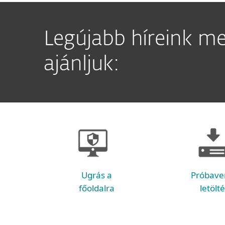
Legújabb híreink mel
ajánljuk:
Ugrás a
Próbave
főoldalra
letölt