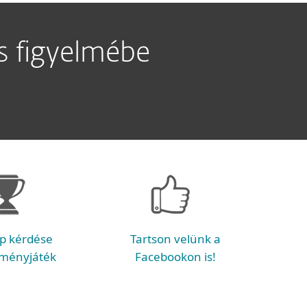
is figyelmébe
p kérdése
Tartson velünk a
ményjáték
Facebookon is!