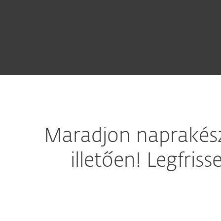
Maradjon naprakész
illetően! Legfris