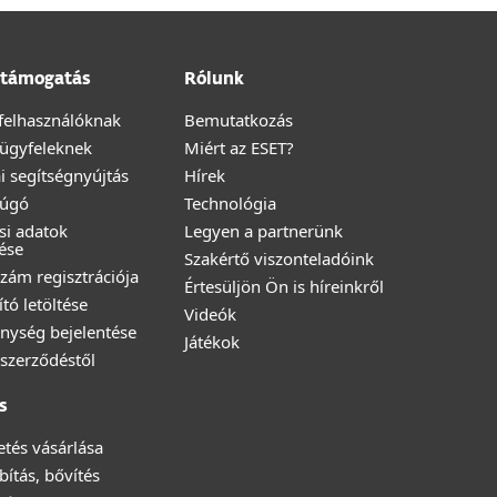
támogatás
Rólunk
felhasználóknak
Bemutatkozás
i ügyfeleknek
Miért az ESET?
i segítségnyújtás
Hírek
Súgó
Technológia
ési adatok
Legyen a partnerünk
ése
Szakértő viszonteladóink
zám regisztrációja
Értesüljön Ön is híreinkről
ító letöltése
Videók
nység bejelentése
Játékok
a szerződéstől
s
zetés vásárlása
ítás, bővítés