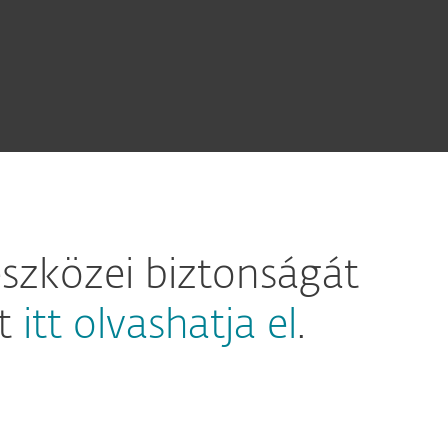
szközei biztonságát
et
itt olvashatja el
.