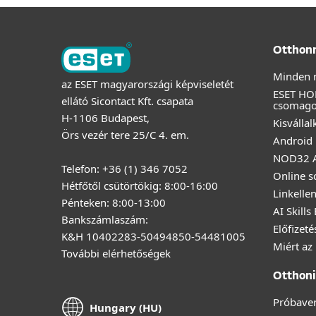
Otthon
Minden 
az ESET magyarországi képviseletét
ESET HO
ellátó Sicontact Kft. csapata
csomag
H-1106 Budapest,
Kisválla
Örs vezér tere 25/C 4. em.
Android 
NOD32 A
Telefon: +36 (1) 346 7052
Online s
Hétfőtől csütörtökig: 8:00-16:00
Linkelle
Pénteken: 8:00-13:00
AI Skills
Bankszámlaszám:
Előfizet
K&H 10402283-50494850-54481005
Miért az
További elérhetőségek
Otthoni 
Próbaver
Hungary (HU)