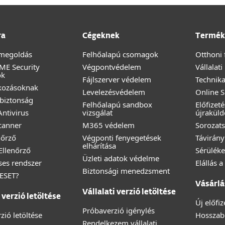
ra
Cégeknek
Termék
megoldás
Felhőalapú csomagok
Otthoni 
ME Security
Végpontvédelem
Vállalat
ok
Fájlszerver védelem
Technika
lkozásoknak
Levelezésvédelem
Online 
biztonság
Felhőalapú sandbox
Előfizet
ntivirus
vizsgálat
újraküld
canner
M365 védelem
Sorozats
nőrző
Végponti fenyegetések
Távirány
elhárítása
 Ellenőrző
Sérüléke
Üzleti adatok védelme
éses rendszer
Elállás 
Biztonsági menedzsment
 ESET?
Vásárlá
Vállalati verzió letöltése
verzió letöltése
Új előfi
Próbaverzió igénylés
zió letöltése
Hosszabb
Rendelkezem vállalati