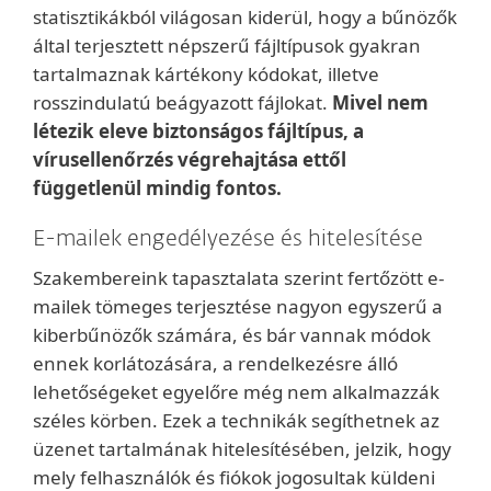
statisztikákból világosan kiderül, hogy a bűnözők
által terjesztett népszerű fájltípusok gyakran
tartalmaznak kártékony kódokat, illetve
rosszindulatú beágyazott fájlokat.
Mivel nem
létezik eleve biztonságos fájltípus, a
vírusellenőrzés végrehajtása ettől
függetlenül mindig fontos.
E-mailek engedélyezése és hitelesítése
Szakembereink tapasztalata szerint fertőzött e-
mailek tömeges terjesztése nagyon egyszerű a
kiberbűnözők számára, és bár vannak módok
ennek korlátozására, a rendelkezésre álló
lehetőségeket egyelőre még nem alkalmazzák
széles körben. Ezek a technikák segíthetnek az
üzenet tartalmának hitelesítésében, jelzik, hogy
mely felhasználók és fiókok jogosultak küldeni