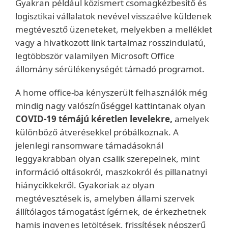
Gyakran például közismert csomagkézbesítő és
logisztikai vállalatok nevével visszaélve küldenek
megtévesztő üzeneteket, melyekben a melléklet
vagy a hivatkozott link tartalmaz rosszindulatú,
legtöbbször valamilyen Microsoft Office
állomány sérülékenységét támadó programot.
A home office-ba kényszerült felhasználók még
mindig nagy valószínűséggel kattintanak olyan
COVID-19 témájú kéretlen levelekre,
amelyek
különböző átverésekkel próbálkoznak. A
jelenlegi ransomware támadásoknál
leggyakrabban olyan csalik szerepelnek, mint
információ oltásokról, maszkokról és pillanatnyi
hiánycikkekről. Gyakoriak az olyan
megtévesztések is, amelyben állami szervek
állítólagos támogatást ígérnek, de érkezhetnek
hamis ingyenes letöltések, frissítések népszerű