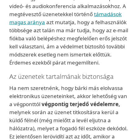
videó- és audiokonferencia alkalmazásokhoz. A
megtévesztő üzenetekkel történő
támadások
magas aránya
azt mutatja, hogy a felhasználók
többsége azt talán ma már tudja, hogy az e-mail
fiókba való belépéshez megfelelően erős jelszót
kell választani, ám a védelmet biztosító további
módszerek esetleg nem ismertek előttük.
Érdemes ezekből párat megemlíteni.
Az üzenetek tartalmának biztonsága
Ha nem szeretnénk, hogy bárki más elolvassa
elektronikus üzeneteinket, akkor lehetőség van
a végponttól
végpontig terjedő védelemre,
melynek során az üzenet titkosításra kerül a
küldő félnél (még mielőtt a levél eljutna a
hálózatra), melyet a fogadó fél eszköze dekódol.
Ez jelentősen lerövidíti azt az időt, amikor a