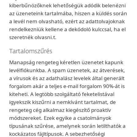
kiberbűnözőknek lehetőségük adódik belenézni
az üzeneteink tartalmába, hiszen a küldés során
a levél nem olvasható, ezért az adattolvajoknak
rendelkezniük kellene a dekódoló kulccsal, ha el
szeretnék olvasni.t.
Tartalomszűrés
Manapság rengeteg kéretlen üzenetet kapunk
levélfiókunkba. A spam üzenetek, az átverések,
a vírusok és az adathalász levelek által generált
forgalom akár a teljes e-mail forgalom 90%-át is
kiteheti. A legtöbb szolgáltató feketelistával
igyekszik kiszűrni a nemkívánt tartalmat, de
rengeteg cég alkalmaz kiegészítő proaktív
módszereket. Ezek egyike a csatolmányok
típusának szűrése, amelynek során letilthatók a
kockázatos fájltípusok. A sebezhetőségi