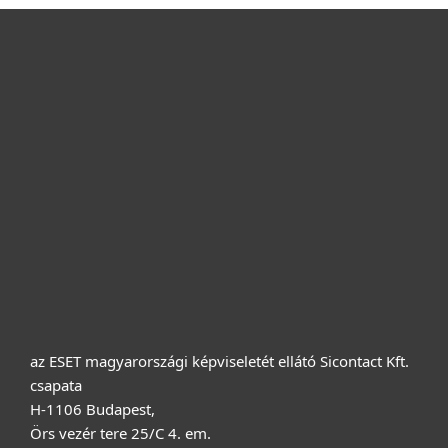
Otthonra
Cégeknek
Terméktámogatás
Vásárlás
Rólunk
az ESET magyarországi képviseletét ellátó Sicontact Kft.
csapata
H-1106 Budapest,
Örs vezér tere 25/C 4. em.