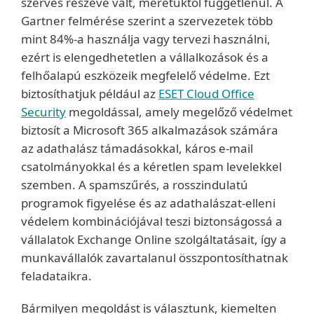
szerves részévé vált, méretüktől függetlenül. A
Gartner felmérése szerint a szervezetek több
mint 84%-a használja vagy tervezi használni,
ezért is elengedhetetlen a vállalkozások és a
felhőalapú eszközeik megfelelő védelme. Ezt
biztosíthatjuk például az
ESET Cloud Office
Security
megoldással, amely megelőző védelmet
biztosít a Microsoft 365 alkalmazások számára
az adathalász támadásokkal, káros e-mail
csatolmányokkal és a kéretlen spam levelekkel
szemben. A spamszűrés, a rosszindulatú
programok figyelése és az adathalászat-elleni
védelem kombinációjával teszi biztonságossá a
vállalatok Exchange Online szolgáltatásait, így a
munkavállalók zavartalanul összpontosíthatnak
feladataikra.
Bármilyen megoldást is választunk, kiemelten