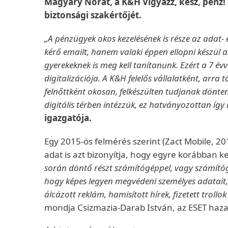
Magyary Nórát, a K&H Vigyázz, kész, pénz! 
biztonsági szakértőjét.
„A pénzügyek okos kezelésének is része az adat-
kérő emailt, hanem valaki éppen ellopni készül 
gyerekeknek is meg kell tanítanunk. Ezért a 7 év
digitalizációja. A K&H felelős vállalatként, arr
felnőttként okosan, felkészülten tudjanak dönte
digitális térben intézzük, ez hatványozottan így 
igazgatója.
Egy 2015-ös felmérés szerint (Zact Mobile, 2
adat is azt bizonyítja, hogy egyre korábban ke
során döntő részt számítógéppel, vagy számítóg
hogy képes legyen megvédeni személyes adatait, 
álcázott reklám, hamisított hírek, fizetett troll
mondja Csizmazia-Darab István, az ESET hazai