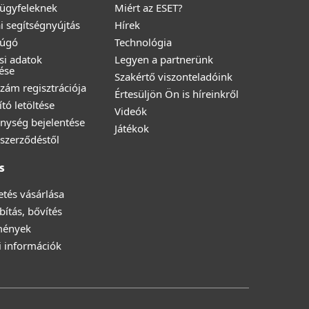
i ügyfeleknek
Miért az ESET?
i segítségnyújtás
Hírek
Súgó
Technológia
ési adatok
Legyen a partnerünk
ése
Szakértő viszonteladóink
zám regisztrációja
Értesüljön Ön is híreinkről
ító letöltése
Videók
nység bejelentése
Játékok
a szerződéstől
s
zetés vásárlása
ítás, bővítés
mények
i információk