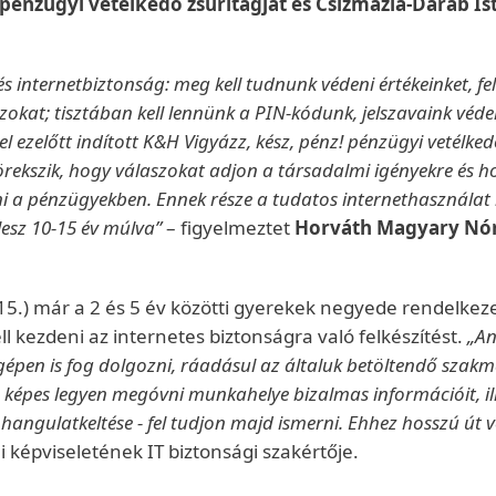
pénzügyi vetélkedő zsűritagját és Csizmazia-Darab Ist
 és internetbiztonság: meg kell tudnunk védeni értékeinket,
azokat; tisztában kell lennünk a PIN-kódunk, jelszavaink vé
vel ezelőtt indított K&H Vigyázz, kész, pénz! pénzügyi vetél
a törekszik, hogy válaszokat adjon a társadalmi igényekre és
ni a pénzügyekben. Ennek része a tudatos internethasználat 
lesz 10-15 év múlva”
– figyelmeztet
Horváth Magyary Nó
015.) már a 2 és 5 év közötti gyerekek negyede rendelkez
ll kezdeni az internetes biztonságra való felkészítést.
„An
épen is fog dolgozni, ráadásul az általuk betöltendő szakm
képes legyen megóvni munkahelye bizalmas információit, ill
ok hangulatkeltése - fel tudjon majd ismerni. Ehhez hosszú út 
 képviseletének IT biztonsági szakértője.