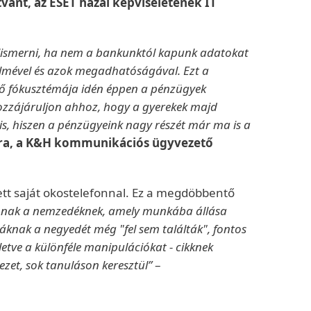
vánt, az ESET hazai képviseletének IT
 felismerni, ha nem a bankunktól kapunk adatokat
delmével és azok megadhatóságával. Ezt a
kedő fókusztémája idén éppen a pénzügyek
 hozzájáruljon ahhoz, hogy a gyerekek majd
is, hiszen a pénzügyeink nagy részét már ma is a
ra, a K&H kommunikációs ügyvezető
ett saját okostelefonnal. Ez a megdöbbentő
nak a nemzedéknek, amely munkába állása
áknak a negyedét még "fel sem találták", fontos
etve a különféle manipulációkat - cikknek
vezet, sok tanuláson keresztül”
–