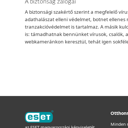
A biztonság zálogai
A biztonsági szakértő szerint a megfelelő vír
adathalászat elleni védelmet, botnet ellenes
tranzakcióvédelmet is tartalmaz. A másik kul
is: támadhatnak bennünket vírusok, csalók, a
webkameránkon keresztül, tehát igen sokfél
Otthon
Minden 
az ESET magyarországi képviseletét