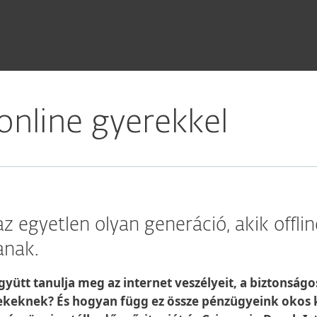
 online gyerekkel
egyetlen olyan generáció, akik offline
anak.
együtt tanulja meg az internet veszélyeit, a biztonsá
rekeknek? És hogyan függ ez össze pénzügyeink okos 