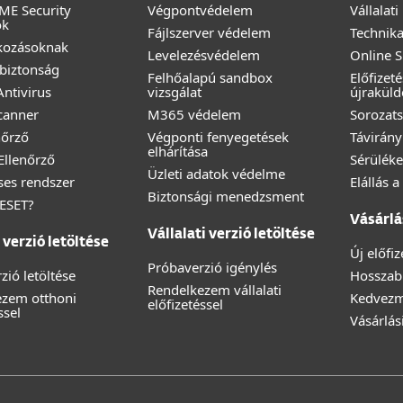
ME Security
Végpontvédelem
Vállalat
ok
Fájlszerver védelem
Technika
lkozásoknak
Levelezésvédelem
Online 
biztonság
Felhőalapú sandbox
Előfizet
ntivirus
vizsgálat
újraküld
canner
M365 védelem
Sorozats
nőrző
Végponti fenyegetések
Távirány
elhárítása
 Ellenőrző
Sérüléke
Üzleti adatok védelme
éses rendszer
Elállás 
Biztonsági menedzsment
 ESET?
Vásárlá
Vállalati verzió letöltése
verzió letöltése
Új előfi
Próbaverzió igénylés
zió letöltése
Hosszabb
Rendelkezem vállalati
ezem otthoni
Kedvez
előfizetéssel
ssel
Vásárlás