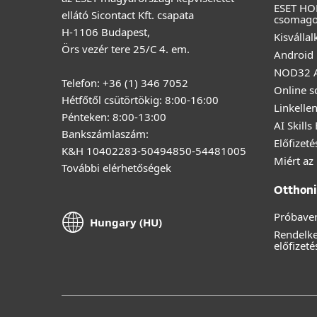
ESET HO
ellátó Sicontact Kft. csapata
csomag
H-1106 Budapest,
Kisválla
Örs vezér tere 25/C 4. em.
Android 
NOD32 A
Telefon: +36 (1) 346 7052
Online s
Hétfőtől csütörtökig: 8:00-16:00
Linkelle
Pénteken: 8:00-13:00
AI Skills
Bankszámlaszám:
Előfizet
K&H 10402283-50494850-54481005
Miért az
További elérhetőségek
Otthoni 
Próbaver
Hungary (HU)
Rendelk
előfizeté