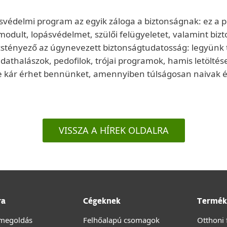
usvédelmi program az egyik záloga a biztonságnak: ez a pu
 modult, lopásvédelmet, szülői felügyeletet, valamint bi
cstényező az úgynevezett biztonságtudatosság: legyünk t
dathalászok, pedofilok, trójai programok, hamis letöltés
e kár érhet bennünket, amennyiben túlságosan naivak é
VISSZA A HÍREK OLDALRA
ra
Cégeknek
Termék
megoldás
Felhőalapú csomagok
Otthoni 