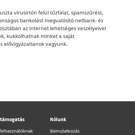
szta vírusirtón felül tűzfalat, spamszűrést,
ztonságos bankolást megvalósító netbank- és
isztában az internet lehetséges veszélyeivel
ek, kukkolhatnak minket a saját
s elővigyázatlanok vagyunk.
támogatás
Rólunk
felhasználóknak
Bemutatkozás