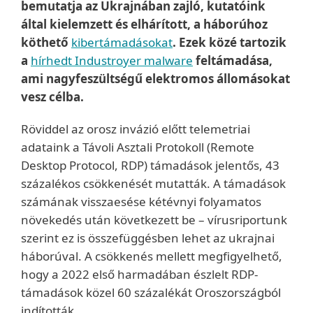
bemutatja az Ukrajnában zajló, kutatóink
által kielemzett és elhárított, a háborúhoz
köthető
kibertámadásokat
. Ezek közé tartozik
a
hírhedt Industroyer malware
feltámadása,
ami nagyfeszültségű elektromos állomásokat
vesz célba.
Röviddel az orosz invázió előtt telemetriai
adataink a Távoli Asztali Protokoll (Remote
Desktop Protocol, RDP) támadások jelentős, 43
százalékos csökkenését mutatták. A támadások
számának visszaesése kétévnyi folyamatos
növekedés után következett be – vírusriportunk
szerint ez is összefüggésben lehet az ukrajnai
háborúval. A csökkenés mellett megfigyelhető,
hogy a 2022 első harmadában észlelt RDP-
támadások közel 60 százalékát Oroszországból
indították.