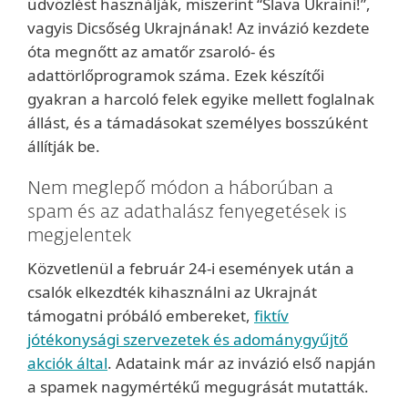
üdvözlést használják, miszerint “Slava Ukraini!”,
vagyis Dicsőség Ukrajnának! Az invázió kezdete
óta megnőtt az amatőr zsaroló- és
adattörlőprogramok száma. Ezek készítői
gyakran a harcoló felek egyike mellett foglalnak
állást, és a támadásokat személyes bosszúként
állítják be.
Nem meglepő módon a háborúban a
spam és az adathalász fenyegetések is
megjelentek
Közvetlenül a február 24-i események után a
csalók elkezdték kihasználni az Ukrajnát
támogatni próbáló embereket,
fiktív
jótékonysági szervezetek és adománygyűjtő
akciók által
. Adataink már az invázió első napján
a spamek nagymértékű megugrását mutatták.