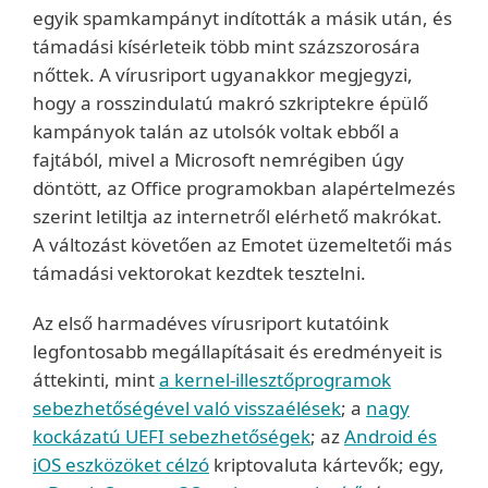
egyik spamkampányt indították a másik után, és
támadási kísérleteik több mint százszorosára
nőttek. A vírusriport ugyanakkor megjegyzi,
hogy a rosszindulatú makró szkriptekre épülő
kampányok talán az utolsók voltak ebből a
fajtából, mivel a Microsoft nemrégiben úgy
döntött, az Office programokban alapértelmezés
szerint letiltja az internetről elérhető makrókat.
A változást követően az Emotet üzemeltetői más
támadási vektorokat kezdtek tesztelni.
Az első harmadéves vírusriport kutatóink
legfontosabb megállapításait és eredményeit is
áttekinti, mint
a kernel-illesztőprogramok
sebezhetőségével való visszaélések
; a
nagy
kockázatú UEFI sebezhetőségek
; az
Android és
iOS eszközöket célzó
kriptovaluta kártevők; egy,