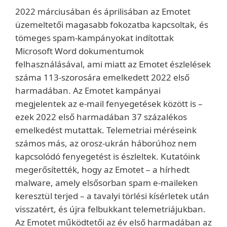
2022 márciusában és áprilisában az Emotet
üzemeltetői magasabb fokozatba kapcsoltak, és
tömeges spam-kampányokat indítottak
Microsoft Word dokumentumok
felhasználásával, ami miatt az Emotet észlelések
száma 113-szorosára emelkedett 2022 első
harmadában. Az Emotet kampányai
megjelentek az e-mail fenyegetések között is –
ezek 2022 első harmadában 37 százalékos
emelkedést mutattak. Telemetriai méréseink
számos más, az orosz-ukrán háborúhoz nem
kapcsolódó fenyegetést is észleltek. Kutatóink
megerősítették, hogy az Emotet – a hírhedt
malware, amely elsősorban spam e-maileken
keresztül terjed – a tavalyi törlési kísérletek után
visszatért, és újra felbukkant telemetriájukban.
Az Emotet működtetői az év első harmadában az