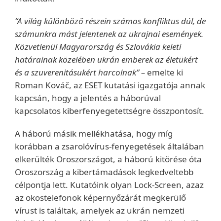
“A világ különböző részein számos konfliktus dúl, de
számunkra mást jelentenek az ukrajnai események.
Közvetlenül Magyarország és Szlovákia keleti
határainak közelében ukrán emberek az életükért
és a szuverenitásukért harcolnak” –
emelte ki
Roman Kováč, az ESET kutatási igazgatója annak
kapcsán, hogy a jelentés a háborúval
kapcsolatos kiberfenyegetettségre összpontosít.
A háború másik mellékhatása, hogy míg
korábban a zsarolóvírus-fenyegetések általában
elkerülték Oroszországot, a háború kitörése óta
Oroszország a kibertámadások legkedveltebb
célpontja lett. Kutatóink olyan Lock-Screen, azaz
az okostelefonok képernyőzárát megkerülő
vírust is találtak, amelyek az ukrán nemzeti