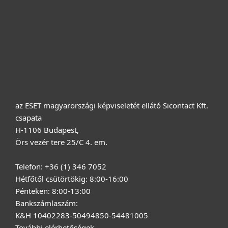
Terméktámogatás
Vásárlás
Rólunk
az ESET magyarországi képviseletét ellátó Sicontact Kft.
csapata
H-1106 Budapest,
Örs vezér tere 25/C 4. em.
Telefon: +36 (1) 346 7052
Hétfőtől csütörtökig: 8:00-16:00
Pénteken: 8:00-13:00
Bankszámlaszám:
K&H 10402283-50494850-54481005
További elérhetőségek