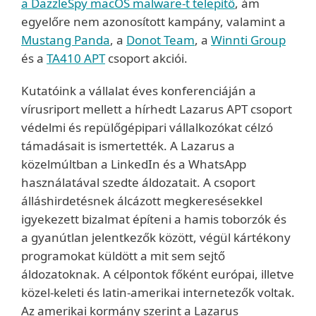
a DazzleSpy macOS malware-t telepítő
, ám
egyelőre nem azonosított kampány, valamint a
Mustang Panda
, a
Donot Team
, a
Winnti Group
és a
TA410 APT
csoport akciói.
Kutatóink a vállalat éves konferenciáján a
vírusriport mellett a hírhedt Lazarus APT csoport
védelmi és repülőgépipari vállalkozókat célzó
támadásait is ismertették. A Lazarus a
közelmúltban a LinkedIn és a WhatsApp
használatával szedte áldozatait. A csoport
álláshirdetésnek álcázott megkeresésekkel
igyekezett bizalmat építeni a hamis toborzók és
a gyanútlan jelentkezők között, végül kártékony
programokat küldött a mit sem sejtő
áldozatoknak. A célpontok főként európai, illetve
közel-keleti és latin-amerikai internetezők voltak.
Az amerikai kormány szerint a Lazarus