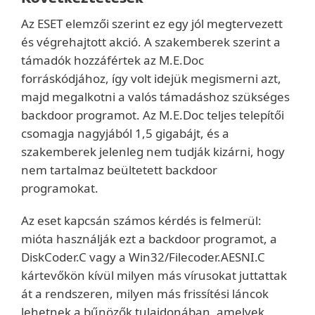
Az ESET elemzői szerint ez egy jól megtervezett
és végrehajtott akció. A szakemberek szerint a
támadók hozzáfértek az M.E.Doc
forráskódjához, így volt idejük megismerni azt,
majd megalkotni a valós támadáshoz szükséges
backdoor programot. Az M.E.Doc teljes telepítői
csomagja nagyjából 1,5 gigabájt, és a
szakemberek jelenleg nem tudják kizárni, hogy
nem tartalmaz beültetett backdoor
programokat.
Az eset kapcsán számos kérdés is felmerül:
mióta használják ezt a backdoor programot, a
DiskCoder.C vagy a Win32/Filecoder.AESNI.C
kártevőkön kívül milyen más vírusokat juttattak
át a rendszeren, milyen más frissítési láncok
lehetnek a bűnözők tulajdonában, amelyek