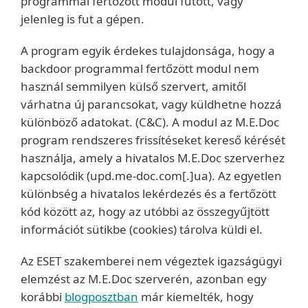
programmal fertőzött modul futott, vagy
jelenleg is fut a gépen.
A program egyik érdekes tulajdonsága, hogy a
backdoor programmal fertőzött modul nem
használ semmilyen külső szervert, amitől
várhatna új parancsokat, vagy küldhetne hozzá
különböző adatokat. (C&C). A modul az M.E.Doc
program rendszeres frissítéseket kereső kérését
használja, amely a hivatalos M.E.Doc szerverhez
kapcsolódik (upd.me-doc.com[.]ua). Az egyetlen
különbség a hivatalos lekérdezés és a fertőzött
kód között az, hogy az utóbbi az összegyűjtött
információt sütikbe (cookies) tárolva küldi el.
Az ESET szakemberei nem végeztek igazságügyi
elemzést az M.E.Doc szerverén, azonban egy
korábbi
blogposztban
már kiemelték, hogy