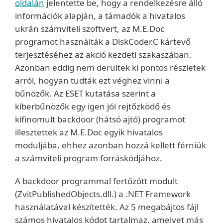
oldalán
jelentette be, hogy a rendelkezésre álló
információk alapján, a támadók a hivatalos
ukrán számviteli szoftvert, az M.E.Doc
programot használták a DiskCoder.C kártevő
terjesztéséhez az akció kezdeti szakaszában.
Azonban eddig nem derültek ki pontos részletek
arról, hogyan tudták ezt véghez vinni a
bűnözők. Az ESET kutatása szerint a
kiberbűnözők egy igen jól rejtőzködő és
kifinomult backdoor (hátsó ajtó) programot
illesztettek az M.E.Doc egyik hivatalos
moduljába, ehhez azonban hozzá kellett férniük
a számviteli program forráskódjához.
A backdoor programmal fertőzött modult
(ZvitPublishedObjects.dll.) a .NET Framework
használatával készítették. Az 5 megabájtos fájl
számos hivatalos kódot tartalmaz, amelyet más