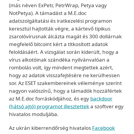
(más néven ExPetr, PetrWrap, Petya vagy
NotPetya). A támadást a M.E.doc
adatszolgáltatási és iratkezelési programon
keresztül hajtották végre, a kártevő tipikus
zsarolóvírusnak álcázta magát és 300 dollárnak
megfelelő bitcoint kért a titkosított adatok
feloldásáért. A vizsgálat során kiderült, hogy a
vírus alkotóinak szándéka nyilvánvalóan a
rombolás volt, így mindent megtettek azért,
hogy az adatok visszafejtésére ne kerülhessen
sor. Az ESET szakembereinek véleménye szerint
nagyon valószínű, hogy a támadók hozzáfértek
az M.E.doc forráskódjához, és egy
backdoor
(hátsó ajtó) programot illesztettek
a szoftver egy
hivatalos moduljába.
Az ukrán kiberrendőrség hivatalos
Facebook