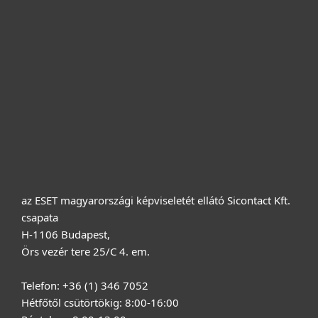
Otthonra
Cégeknek
Terméktámogatás
Vásárlás
Rólunk
az ESET magyarországi képviseletét ellátó Sicontact Kft.
csapata
H-1106 Budapest,
Örs vezér tere 25/C 4. em.
Telefon: +36 (1) 346 7052
Hétfőtől csütörtökig: 8:00-16:00