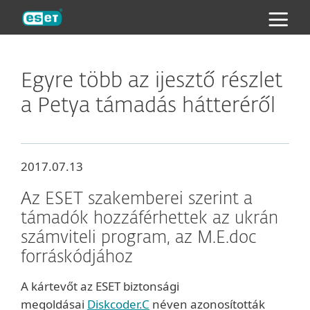
ESET
Egyre több az ijesztő részlet
a Petya támadás hátteréről
2017.07.13
Az ESET szakemberei szerint a
támadók hozzáférhettek az ukrán
számviteli program, az M.E.doc
forráskódjához
A kártevőt az ESET biztonsági
megoldásai
Diskcoder.C
néven azonosították