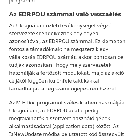
programot.
Az EDRPOU számmal való visszaélés
Az Ukrajnában üzleti tevékenységet végző
szervezetek rendelkeznek egy egyedi
azonosítóval, az EDRPOU számmal. Ez kiemelten
fontos a támadóknak: ha megszerzik egy
vállalkozás EDRPOU számát, akkor pontosan be
tudják azonosítani, hogy mely szervezetek
használják a fertőzött modulokat, majd az akció
céljától függően különféle taktikákkal
támadhatják a cég számítógépes rendszerét.
Az M.E.Doc programot széles körben használják
Ukrajnában, az EDRPOU adatai pedig
megtalálhatók a szoftvert használó gépek
alkalmazásadatai (application data) között. Az
IsNewUpdate módba bejuttatott kód összegyűjt