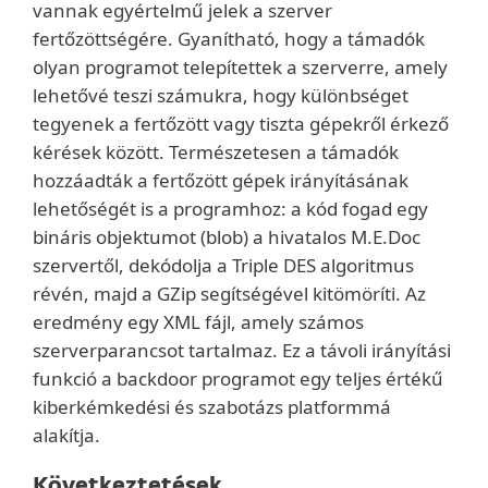
vannak egyértelmű jelek a szerver
fertőzöttségére. Gyanítható, hogy a támadók
olyan programot telepítettek a szerverre, amely
lehetővé teszi számukra, hogy különbséget
tegyenek a fertőzött vagy tiszta gépekről érkező
kérések között. Természetesen a támadók
hozzáadták a fertőzött gépek irányításának
lehetőségét is a programhoz: a kód fogad egy
bináris objektumot (blob) a hivatalos M.E.Doc
szervertől, dekódolja a Triple DES algoritmus
révén, majd a GZip segítségével kitömöríti. Az
eredmény egy XML fájl, amely számos
szerverparancsot tartalmaz. Ez a távoli irányítási
funkció a backdoor programot egy teljes értékű
kiberkémkedési és szabotázs platformmá
alakítja.
Következtetések