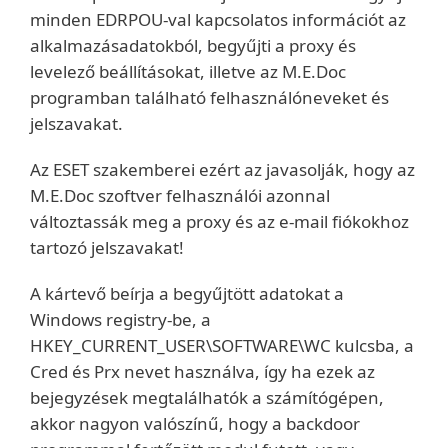
minden EDRPOU-val kapcsolatos információt az
alkalmazásadatokból, begyűjti a proxy és
levelező beállításokat, illetve az M.E.Doc
programban található felhasználóneveket és
jelszavakat.
Az ESET szakemberei ezért az javasolják, hogy az
M.E.Doc szoftver felhasználói azonnal
változtassák meg a proxy és az e-mail fiókokhoz
tartozó jelszavakat!
A kártevő beírja a begyűjtött adatokat a
Windows registry-be, a
HKEY_CURRENT_USER\SOFTWARE\WC kulcsba, a
Cred és Prx nevet használva, így ha ezek az
bejegyzések megtalálhatók a számítógépen,
akkor nagyon valószínű, hogy a backdoor