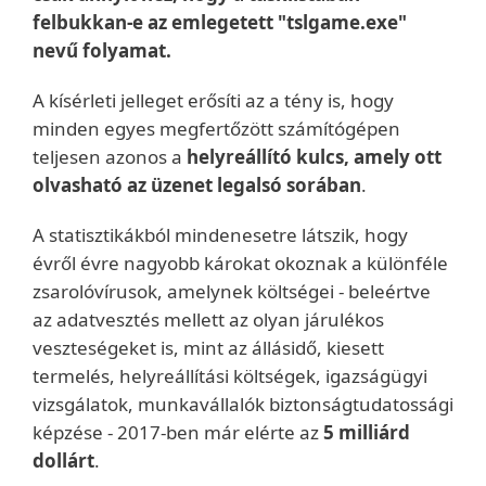
felbukkan-e az emlegetett "tslgame.exe"
nevű folyamat.
A kísérleti jelleget erősíti az a tény is, hogy
minden egyes megfertőzött számítógépen
teljesen azonos a
helyreállító kulcs, amely ott
olvasható az üzenet legalsó sorában
.
A statisztikákból mindenesetre látszik, hogy
évről évre nagyobb károkat okoznak a különféle
zsarolóvírusok, amelynek költségei - beleértve
az adatvesztés mellett az olyan járulékos
veszteségeket is, mint az állásidő, kiesett
termelés, helyreállítási költségek, igazságügyi
vizsgálatok, munkavállalók biztonságtudatossági
képzése - 2017-ben már elérte az
5 milliárd
dollárt
.