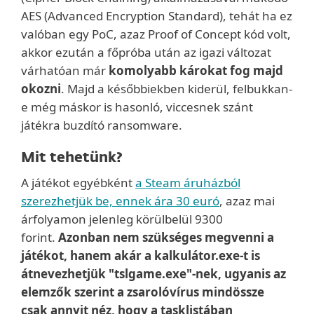
AES (Advanced Encryption Standard), tehát ha ez
valóban egy PoC, azaz Proof of Concept kód volt,
akkor ezután a főpróba után az igazi változat
várhatóan már
komolyabb károkat fog majd
okozni
. Majd a későbbiekben kiderül, felbukkan-
e még máskor is hasonló, viccesnek szánt
játékra buzdító ransomware.
Mit tehetünk?
A játékot egyébként
a Steam áruházból
szerezhetjük be, ennek ára 30 euró
, azaz mai
árfolyamon jelenleg körülbelül 9300
forint.
Azonban nem szükséges megvenni a
játékot, hanem akár a kalkulátor.exe-t is
átnevezhetjük "tslgame.exe"-nek, ugyanis az
elemzők szerint a zsarolóvírus mindössze
csak annyit néz, hogy a tasklistában