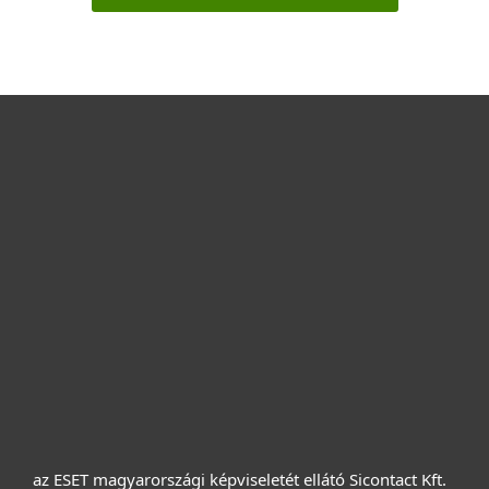
Otthonra
Cégeknek
Terméktámogatás
Vásárlás
Rólunk
az ESET magyarországi képviseletét ellátó Sicontact Kft.