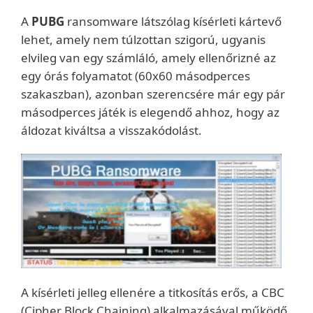
A
PUBG
ransomware látszólag kísérleti kártevő
lehet, amely nem túlzottan szigorú, ugyanis
elvileg van egy számláló, amely ellenőrizné az
egy órás folyamatot (60x60 másodperces
szakaszban), azonban szerencsére már egy pár
másodperces játék is elegendő ahhoz, hogy az
áldozat kiváltsa a visszakódolást.
A kísérleti jelleg ellenére a titkosítás erős, a CBC
(Cipher Block Chaining) alkalmazásával működő