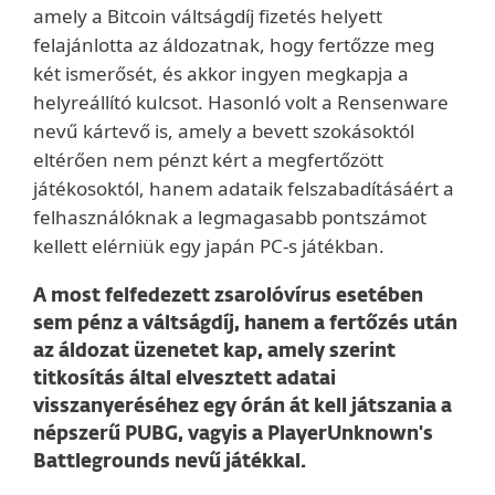
amely a Bitcoin váltságdíj fizetés helyett
felajánlotta az áldozatnak, hogy fertőzze meg
két ismerősét, és akkor ingyen megkapja a
helyreállító kulcsot. Hasonló volt a Rensenware
nevű kártevő is, amely a bevett szokásoktól
eltérően nem pénzt kért a megfertőzött
játékosoktól, hanem adataik felszabadításáért a
felhasználóknak a legmagasabb pontszámot
kellett elérniük egy japán PC-s játékban.
A most felfedezett zsarolóvírus esetében
sem pénz a váltságdíj, hanem a fertőzés után
az áldozat üzenetet kap, amely szerint
titkosítás által elvesztett adatai
visszanyeréséhez egy órán át kell játszania a
népszerű PUBG, vagyis a PlayerUnknown's
Battlegrounds nevű játékkal.