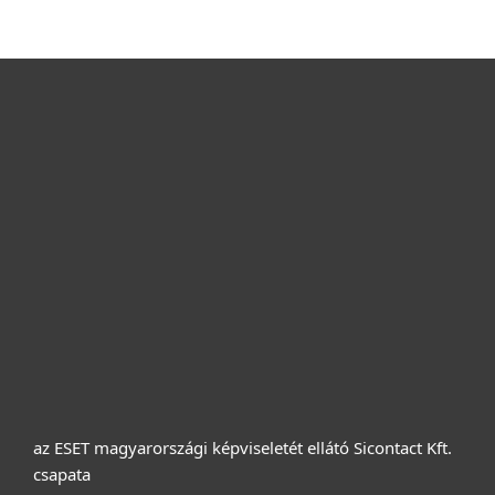
Otthonra
Cégeknek
Terméktámogatás
Vásárlás
Rólunk
az ESET magyarországi képviseletét ellátó Sicontact Kft.
csapata