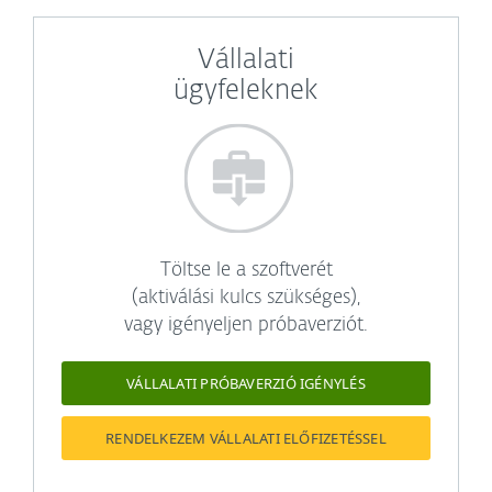
Vállalati
ügyfeleknek
Töltse le a szoftverét
(aktiválási kulcs szükséges),
vagy igényeljen próbaverziót.
VÁLLALATI PRÓBAVERZIÓ IGÉNYLÉS
RENDELKEZEM VÁLLALATI ELŐFIZETÉSSEL