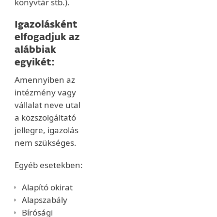
könyvtár stb.).
Igazolásként
elfogadjuk az
alábbiak
egyikét:
Amennyiben az
intézmény vagy
vállalat neve utal
a közszolgáltató
jellegre, igazolás
nem szükséges.
Egyéb esetekben:
Alapító okirat
Alapszabály
Bírósági