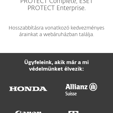
PROTECT Complete, ESET
PROTECT Enterprise.
Hosszabbításra vonatkozó kedvezményes
árainkat a webáruházban találja.
Ügyfeleink, akik már a mi
védelmünket élvezik: