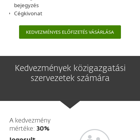
bejegyzés
Cégkivonat
KEDVEZMÉNYES ELŐFIZETÉS VÁSÁRLÁSA
Kedvezmények közigazgatási
szervezetek számára
A kedvezmény
mértéke:
30%