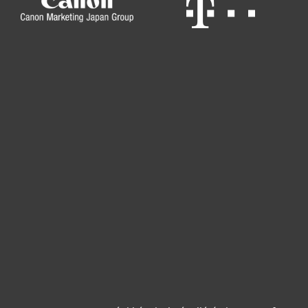
Otthonra
Cégeknek
Terméktámogatás
Vásárlás
Rólunk