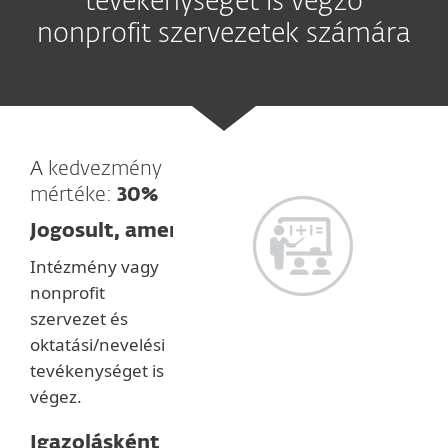
tevékenységet is végző
nonprofit szervezetek számára
A kedvezmény
mértéke:
30%
Jogosult, amennyiben:
Intézmény vagy
nonprofit
szervezet és
oktatási/nevelési
tevékenységet is
végez.
Igazolásként