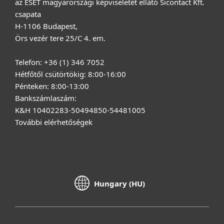
az ESET magyarországi képviseletét ellátó Sicontact Kft.
csapata
H-1106 Budapest,
Örs vezér tere 25/C 4. em.
Telefon: +36 (1) 346 7052
Hétfőtől csütörtökig: 8:00-16:00
Pénteken: 8:00-13:00
Bankszámlaszám:
K&H 10402283-50494850-54481005
További elérhetőségek
Hungary (HU)