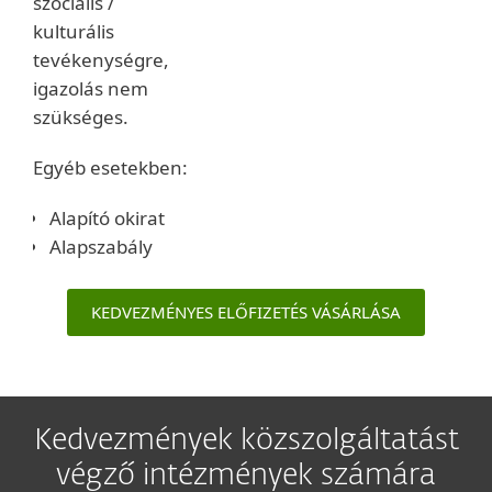
szociális /
kulturális
tevékenységre,
igazolás nem
szükséges.
Egyéb esetekben:
Alapító okirat
Alapszabály
KEDVEZMÉNYES ELŐFIZETÉS VÁSÁRLÁSA
Kedvezmények közszolgáltatást
végző intézmények számára