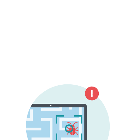
dei dispositivi o irritare gli utenti.
Tuttavia, sebbene abbia perso gran parte
del suo significato originale, il termine
“antivirus” viene ancora comunemente
utilizzato in riferimento a soluzioni di
protezione moderne e decisamente più
avanzate.