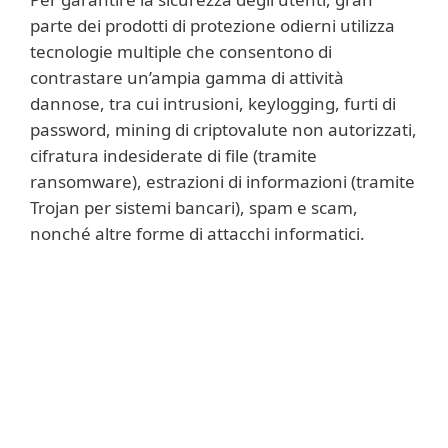
parte dei prodotti di protezione odierni utilizza
tecnologie multiple che consentono di
contrastare un’ampia gamma di attività
dannose, tra cui intrusioni, keylogging, furti di
password, mining di criptovalute non autorizzati,
cifratura indesiderate di file (tramite
ransomware), estrazioni di informazioni (tramite
Trojan per sistemi bancari), spam e scam,
nonché altre forme di attacchi informatici.
Ulteriori informazioni
Gli antivirus proteggono da applicazioni
dubbie e/o potenzialmente pericolose o
indesiderate. Queste applicazioni non sono
necessariamente dannose, ma possono
influenzare negativamente le prestazioni