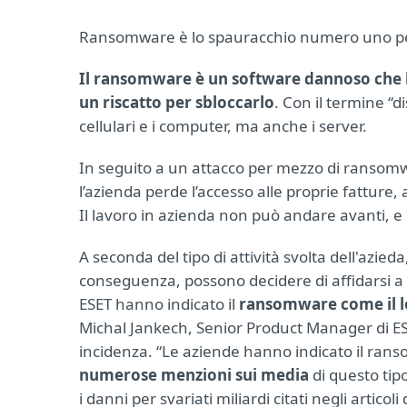
Ransomware è lo spauracchio numero uno pe
Il ransomware è un software dannoso che bl
un riscatto per sbloccarlo
. Con il termine “d
cellulari e i computer, ma anche i server.
In seguito a un attacco per mezzo di ransomw
l’azienda perde l’accesso alle proprie fatture, ai
Il lavoro in azienda non può andare avanti, e 
A seconda del tipo di attività svolta dell'azie
conseguenza, possono decidere di affidarsi a u
ESET hanno indicato il
ransomware come il lo
Michal Jankech, Senior Product Manager di ES
incidenza. “Le aziende hanno indicato il 
numerose menzioni sui media
di questo ti
i danni per svariati miliardi citati negli artico