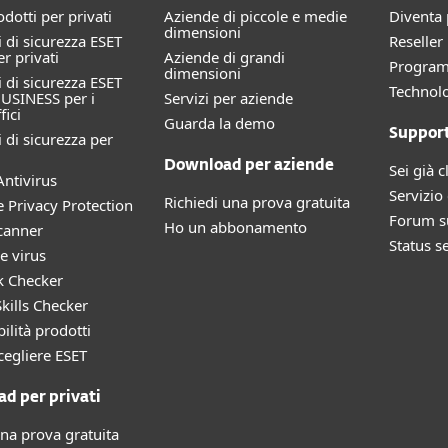
rodotti per privati
Aziende di piccole e medie
Diventa 
dimensioni
 di sicurezza ESET
Reselle
 privati
Aziende di grandi
Progra
dimensioni
 di sicurezza ESET
Technolo
USINESS per i
Servizi per aziende
fici
Guarda la demo
Suppor
 di sicurezza per
Download per aziende
Sei già c
ntivirus
Servizio 
Richiedi una prova gratuita
e Privacy Protection
Forum su
Ho un abbonamento
canner
Status s
e virus
k Checker
kills Checker
ilità prodotti
cegliere ESET
d per privati
una prova gratuita