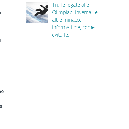
Truffe legate alle
i
Olimpiadi invernali e
altre minacce
informatiche, come
evitarle.
l
ne
no