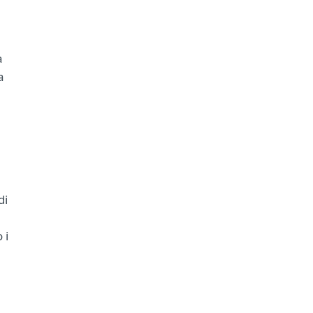
a
a
di
 i