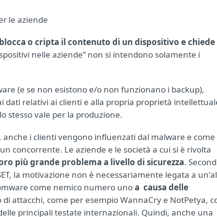
r le aziende
occa o cripta il contenuto di un dispositivo e chiede
ispositivi nelle aziende” non si intendono solamente i
are (e se non esistono e/o non funzionano i backup),
 dati relativi ai clienti e alla propria proprietà intellettual
lo stesso vale per la produzione.
da, anche i clienti vengono influenzati dal malware e come
n concorrente. Le aziende e le società a cui si è rivolta
ro più grande problema a livello di sicurezza
. Secon
ET, la motivazione non è necessariamente legata a un'al
ransomware come nemico numero uno
a
causa delle
po di attacchi, come per esempio WannaCry e NotPetya, c
li delle principali testate internazionali. Quindi, anche una