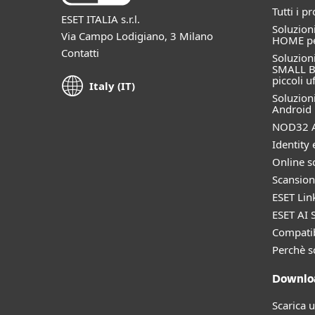
Tutti i p
ESET ITALIA s.r.l.
Soluzioni
Via Campo Lodigiano, 3 Milano
HOME per
Contatti
Soluzioni
SMALL B
piccoli uf
Italy (IT)
Soluzioni
Android
NOD32 A
Identity 
Online s
Scansion
ESET Lin
ESET AI S
Compatib
Perchè s
Downloa
Scarica 