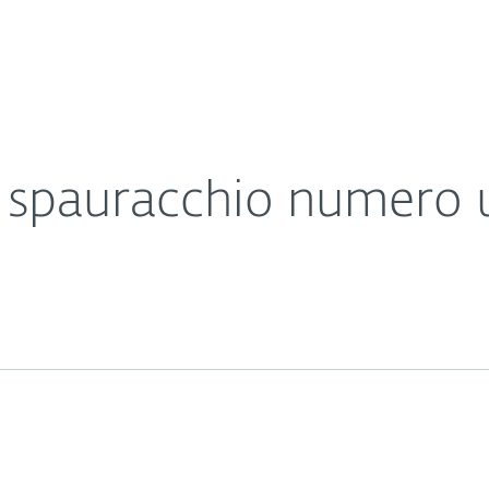
Chi siamo
 aziende
a
Contatti
spauracchio numero u