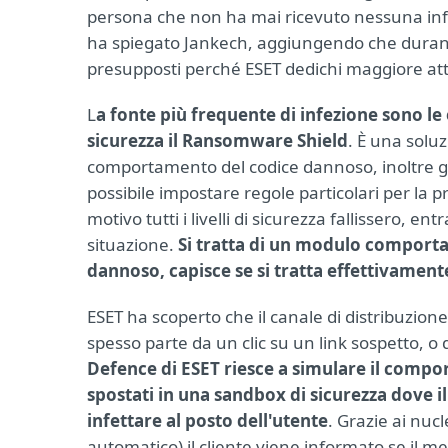
persona che non ha mai ricevuto nessuna infe
ha spiegato Jankech, aggiungendo che durante
presupposti perché ESET dedichi maggiore at
L
a fonte più frequente di infezione sono le
sicurezza il Ransomware Shield
. È una solu
comportamento del codice dannoso, inoltre gr
possibile impostare regole particolari per la
motivo tutti i livelli di sicurezza fallissero, 
situazione.
Si tratta di un modulo comport
dannoso, capisce se si tratta effettivame
ESET ha scoperto che il canale di distribuzion
spesso parte da un clic su un link sospetto, o 
Defence di ESET riesce a simulare il comp
spostati in una sandbox di sicurezza dove il s
infettare al posto dell'utente
. Grazie ai nu
automatico) il cliente viene informato se il