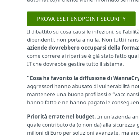
PROVA ESET ENDPOINT SECURITY
Il dibattito su cosa causi le infezioni, se l'a
dipendenti, non porta a nulla. Non tutti i ra
aziende dovrebbero occuparsi della formaz
come correre ai ripari se è già stato fatto qu
IT che dovrebbe gestire tutto il sistema.
“Cosa ha favorito la diffusione di WannaCr
aggressori hanno abusato di vulnerabilità not
mantenere una buona profilassi e “vaccinarsi”,
hanno fatto e ne hanno pagato le conseguenz
Priorità errate nel budget.
In un'azienda and
quale contributo da (o non da) alla sicurezza
milioni di Euro per soluzioni avanzate, ma an