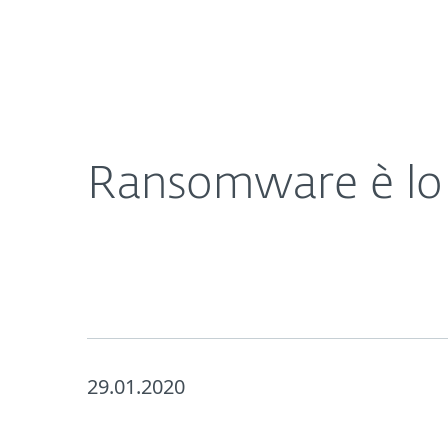
Privati
Aziende
Ransomware è lo spauracchio numero uno per le
Chi Siamo
Rassegna Stamp
Ransomware è lo 
29.01.2020