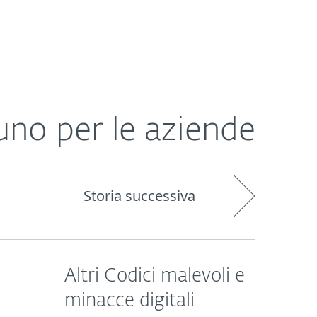
Chi siamo
Blog
Acquista
Italia
no per le aziende
Storia successiva
Altri Codici malevoli e
minacce digitali