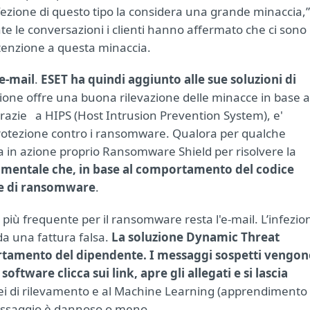
zione di questo tipo la considera una grande minaccia,”
 le conversazioni i clienti hanno affermato che ci sono 
tenzione a questa minaccia.
 e-mail
.
ESET ha quindi aggiunto alle sue soluzioni di
zione offre una buona rilevazione delle minacce in base a
azie a HIPS (Host Intrusion Prevention System), e'
 protezione contro i ransomware. Qualora per qualche
entra in azione proprio Ransomware Shield per risolvere la
amentale che, in base al comportamento del codice
nte di ransomware
.
e più frequente per il ransomware resta l'e-mail. L’infezio
da una fattura falsa.
La soluzione Dynamic Threat
ortamento del dipendente. I messaggi sospetti vengo
oftware clicca sui link, apre gli allegati e si lascia
clei di rilevamento e al Machine Learning (apprendimento
 messaggio è dannoso o meno.