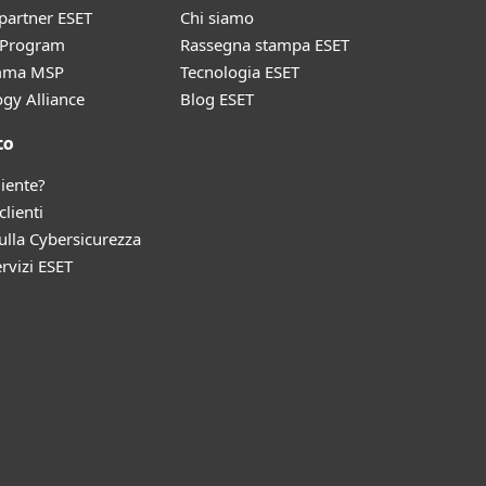
partner ESET
Chi siamo
r Program
Rassegna stampa ESET
mma MSP
Tecnologia ESET
gy Alliance
Blog ESET
to
liente?
clienti
lla Cybersicurezza
ervizi ESET