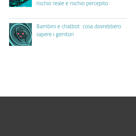
rischio reale e rischio percepito
Bambini e chatbot: cosa dovrebbero
sapere i genitori
Per privati
Per aziende