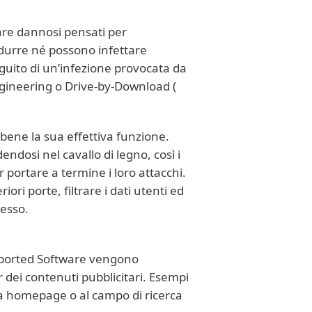
ware dannosi pensati per
odurre né possono infettare
eguito di un’infezione provocata da
ngineering o Drive-by-Download (
bene la sua effettiva funzione.
endosi nel cavallo di legno, così i
 portare a termine i loro attacchi.
ri porte, filtrare i dati utenti ed
messo.
upported Software vengono
 dei contenuti pubblicitari. Esempi
lla homepage o al campo di ricerca