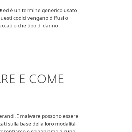
e
ed è un termine generico usato
questi codici vengano diffusi o
taccati o che tipo di danno
WARE E COME
 operandi. I malware possono essere
icati sulla base della loro modalità
i presentiamo e spieghiamo alcune