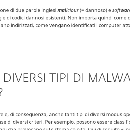
ione di due parole inglesi
mal
icious
(= dannoso) e
soft
war
ogie di codici dannosi esistenti. Non importa quindi come 
 siano indirizzati, come vengano identificati i computer at
 DIVERSI TIPI DI MAL
?
ware e, di conseguenza, anche tanti tipi di diversi modus
 base di diversi criteri. Per esempio, possono essere classif
anni che provocano sul sistema colpito. Qui di seguito v