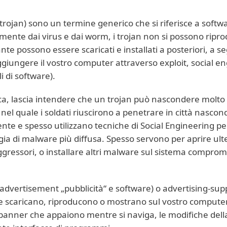
e trojan) sono un termine generico che si riferisce a soft
mente dai virus e dai worm, i trojan non si possono ripr
e possono essere scaricati e installati a posteriori, a s
giungere il vostro computer attraverso exploit, social e
 di software).
ca, lascia intendere che un trojan può nascondere molto 
nel quale i soldati riuscirono a penetrare in città nascond
te e spesso utilizzano tecniche di Social Engineering per
ia di malware più diffusa. Spesso servono per aprire ulterio
ggressori, o installare altri malware sul sistema compro
: advertisement „pubblicità“ e software) o advertising-s
 che scaricano, riproducono o mostrano sul vostro computer
o i banner che appaiono mentre si naviga, le modifiche de