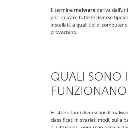
Il termine
malware
deriva dall’un
per indicare tutte le diverse tipol
installati, a quali tipi di computer
provochino.
QUALI SONO I
FUNZIONANO
Esistono tanti diversi tipi di mal
classificati in svariati modi, sulla
di diffusione, oppure in base ai d