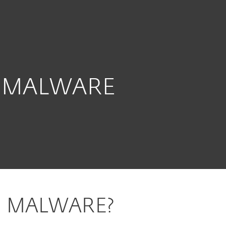
Rivenditori
Scarica
Perchè ESET?
: MALWARE
N MALWARE?