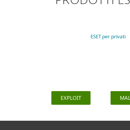
PRODOTTI E
ESET per privati
EXPLOIT
MA