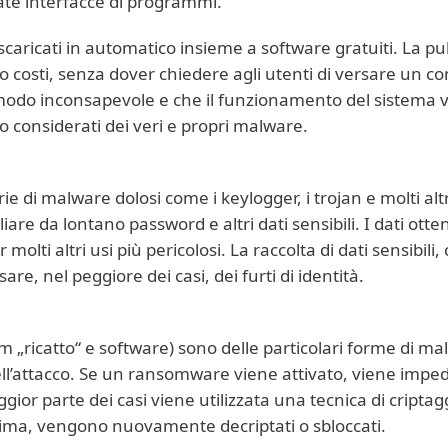
nate interfacce di programmi.
caricati in automatico insieme a software gratuiti. La p
oro costi, senza dover chiedere agli utenti di versare un c
 in modo inconsapevole e che il funzionamento del sistema
 considerati dei veri e propri malware.
 di malware dolosi come i keylogger, i trojan e molti altri 
iare da lontano password e altri dati sensibili. I dati otte
olti altri usi più pericolosi. La raccolta di dati sensibili, 
re, nel peggiore dei casi, dei furti di identità.
 „ricatto“ e software) sono delle particolari forme di m
 dell’attacco. Se un ransomware viene attivato, viene impe
ggior parte dei casi viene utilizzata una tecnica di cripta
 vittima, vengono nuovamente decriptati o sbloccati.