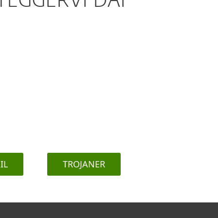
EGGERVI DAI
IL
TROJANER