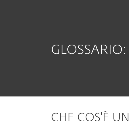
Privati
Aziende
IT
Supporto
Glossario
Malware
Protezione per Clienti Privati
GLOSSARIO
CHE COS'È U