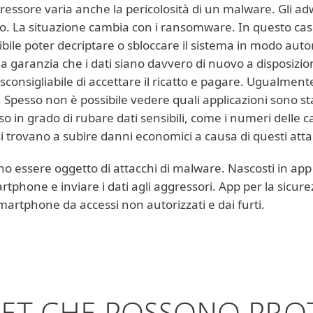
gressore varia anche la pericolosità di un malware. Gli a
. La situazione cambia con i ransomware. In questo caso 
ssibile poter decriptare o sbloccare il sistema in modo 
garanzia che i dati siano davvero di nuovo a disposizion
 sconsigliabile di accettare il ricatto e pagare. Ugualmen
Spesso non è possibile vedere quali applicazioni sono stat
in grado di rubare dati sensibili, come i numeri delle ca
si trovano a subire danni economici a causa di questi att
o essere oggetto di attacchi di malware. Nascosti in app a
tphone e inviare i dati agli aggressori. App per la sicu
martphone da accessi non autorizzati e dai furti.