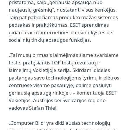
pristatoma, kaip „geriausia apsauga nuo
naujausių grėsmių“, nustatanti visus kenkėjus.
Taip pat pabrėžiamas produkto mažas sistemos
pėdsakas ir praktiškumas. ESET sprendimas
giriamas ir už internetinės bankininkystės bei
socialinių tinklų apsaugos funkcijas.
„Tai mūsų pirmasis laimėjimas šiame svarbiame
teste, pratęsiantis TOP testų rezultatų ir
laimėjimų Vokietijoje seriją. Skirdami dideles
pastangas savo technologijoms tyrimų ir plėtros
centruose visame pasaulyje, galime pasiūlyti
geriausią apsaugą rinkoje“, – komentuoja ESET
Vokietijos, Austrijos bei Šveicarijos regiono
vadovas Stefan Thiel.
„Computer Bild“ yra didžiausias technologijų