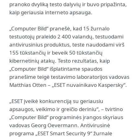
pranoko dvyliką testo dalyvių ir buvo pripažinta,
kaip geriausia interneto apsauga.
„Computer Bild“ pranešė, kad 15 žurnalo
testuotojų praleido 2 400 valandų, testuodami
antivirusinius produktus, teste naudodami virš
155 tūkstančių ir beveik 50 tūkstančių
kibernetinių atakų. Testo rezultatas, kaip
„Computer Bild“ išplatintame spaudos
pranešime teigė testavimo laboratorijos vadovas
Matthias Otten – „ESET nuvainikavo Kaspersky“.
„ESET įveikė konkurenciją su geriausiu
apsaugos, veikimo ir greičio deriniu“, – tvirtino
„Computer Bild“ programinės įrangos skyriaus
vadovas Georg Oevermann. Antivirusinė
programa „ESET Smart Security 9“ žurnale