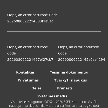
Oops, an error occurred! Code:
2026080622214583f1e5ec
Oops, an error occurred!
Oops, an error occurred!
Code:
Code:
202608062221457ef27cb7
20260806222145a0ae4294
Kontaktai
Teisiniai dokumentai
Privatumas
Tvarkyti slapukus
Teisė
Pranešti
Svetainės medis
Visos teisės saugomos ©1992 - 2026 ESET, spol. s r.o. Visi čia
naudojami prekių ženklai yra prekiniai ženklai arba įregistruoti