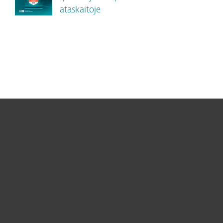
ataskaitoje
Namams
Verslui