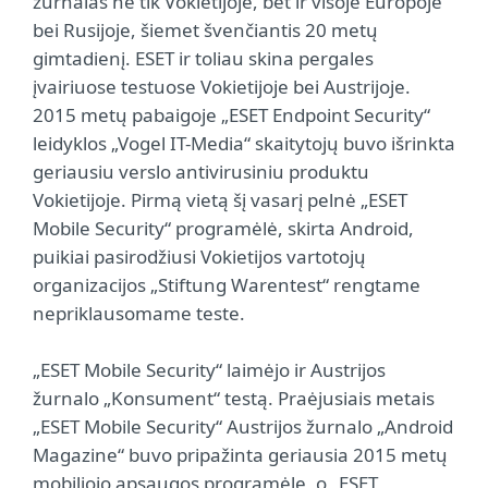
žurnalas ne tik Vokietijoje, bet ir visoje Europoje
bei Rusijoje, šiemet švenčiantis 20 metų
gimtadienį. ESET ir toliau skina pergales
įvairiuose testuose Vokietijoje bei Austrijoje.
2015 metų pabaigoje „ESET Endpoint Security“
leidyklos „Vogel IT-Media“ skaitytojų buvo išrinkta
geriausiu verslo antivirusiniu produktu
Vokietijoje. Pirmą vietą šį vasarį pelnė „ESET
Mobile Security“ programėlė, skirta Android,
puikiai pasirodžiusi Vokietijos vartotojų
organizacijos „Stiftung Warentest“ rengtame
nepriklausomame teste.
„ESET Mobile Security“ laimėjo ir Austrijos
žurnalo „Konsument“ testą. Praėjusiais metais
„ESET Mobile Security“ Austrijos žurnalo „Android
Magazine“ buvo pripažinta geriausia 2015 metų
mobiliojo apsaugos programėle, o „ESET