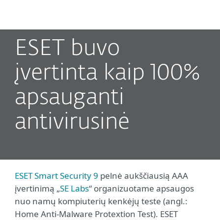
MENU
ESET buvo
įvertinta kaip 100%
apsauganti
antivirusinė
ESET Smart Security 9
pelnė aukščiausią AAA
įvertinimą „
SE Labs
“ organizuotame apsaugos
nuo namų kompiuterių kenkėjų teste (angl.:
Home Anti-Malware Protextion Test). ESET