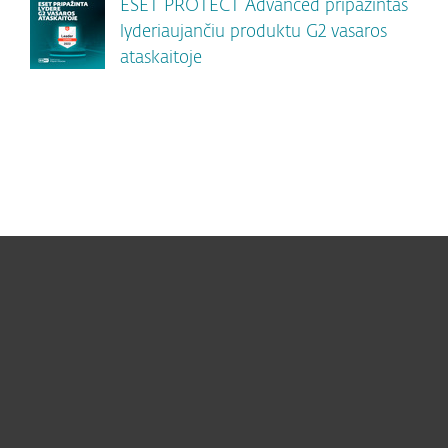
ESET PROTECT Advanced pripažintas
lyderiaujančiu produktu G2 vasaros
ataskaitoje
Namams
Verslui
ESET partneriams