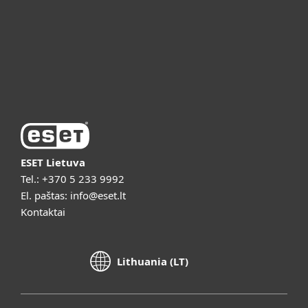
ESET pagalba
Apie ESET
Vaizdo pristatymai
ESET Lietuva
Tel.:
+370 5 233 9992
El. paštas:
info@eset.lt
Kontaktai
Lithuania (LT)