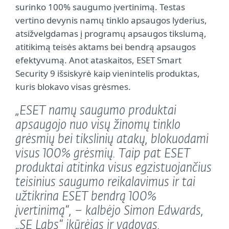
surinko 100% saugumo įvertinimą. Testas
vertino devynis namų tinklo apsaugos lyderius,
atsižvelgdamas į programų apsaugos tikslumą,
atitikimą teisės aktams bei bendrą apsaugos
efektyvumą. Anot ataskaitos, ESET Smart
Security 9 išsiskyrė kaip vienintelis produktas,
kuris blokavo visas grėsmes.
„ESET namų saugumo produktai
apsaugojo nuo visų žinomų tinklo
grėsmių bei tikslinių atakų, blokuodami
visus 100% grėsmių. Taip pat ESET
produktai atitinka visus egzistuojančius
teisinius saugumo reikalavimus ir tai
užtikrina ESET bendrą 100%
įvertinimą“, – kalbėjo Simon Edwards,
„SE Labs“ įkūrėjas ir vadovas.