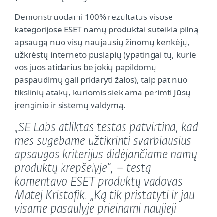
Demonstruodami 100% rezultatus visose
kategorijose ESET namų produktai suteikia pilną
apsaugą nuo visų naujausių žinomų kenkėjų,
užkrėstų interneto puslapių (ypatingai tų, kurie
vos juos atidarius be jokių papildomų
paspaudimų gali pridaryti žalos), taip pat nuo
tikslinių atakų, kuriomis siekiama perimti Jūsų
įrenginio ir sistemų valdymą.
„SE Labs atliktas testas patvirtina, kad
mes sugebame užtikrinti svarbiausius
apsaugos kriterijus didėjančiame namų
produktų krepšelyje“, – testą
komentavo ESET produktų vadovas
Matej Kristofik. „Ką tik pristatyti ir jau
visame pasaulyje prieinami naujieji