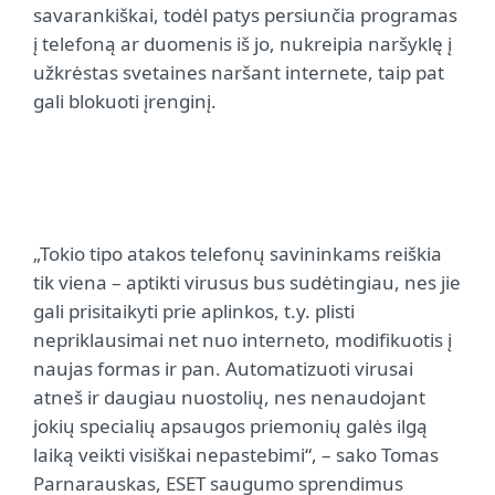
savarankiškai, todėl patys persiunčia programas
į telefoną ar duomenis iš jo, nukreipia naršyklę į
užkrėstas svetaines naršant internete, taip pat
gali blokuoti įrenginį.
„Tokio tipo atakos telefonų savininkams reiškia
tik viena – aptikti virusus bus sudėtingiau, nes jie
gali prisitaikyti prie aplinkos, t.y. plisti
nepriklausimai net nuo interneto, modifikuotis į
naujas formas ir pan. Automatizuoti virusai
atneš ir daugiau nuostolių, nes nenaudojant
jokių specialių apsaugos priemonių galės ilgą
laiką veikti visiškai nepastebimi“, – sako Tomas
Parnarauskas, ESET saugumo sprendimus