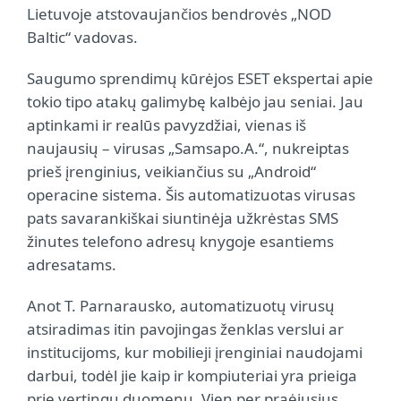
Lietuvoje atstovaujančios bendrovės „NOD
Baltic“ vadovas.
Saugumo sprendimų kūrėjos ESET ekspertai apie
tokio tipo atakų galimybę kalbėjo jau seniai. Jau
aptinkami ir realūs pavyzdžiai, vienas iš
naujausių – virusas „Samsapo.A.“, nukreiptas
prieš įrenginius, veikiančius su „Android“
operacine sistema. Šis automatizuotas virusas
pats savarankiškai siuntinėja užkrėstas SMS
žinutes telefono adresų knygoje esantiems
adresatams.
Anot T. Parnarausko, automatizuotų virusų
atsiradimas itin pavojingas ženklas verslui ar
institucijoms, kur mobilieji įrenginiai naudojami
darbui, todėl jie kaip ir kompiuteriai yra prieiga
prie vertingų duomenų. Vien per praėjusius