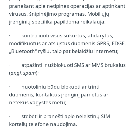
pranešant apie netipines operacijas ar aptinkant
virusus, šnipinėjimo programas. Mobiliųjų
įrenginių specifika papildoma reikalauja:
· kontroliuoti visus sukurtus, atidarytus,
modifikuotus ar atsiųstus duomenis GPRS, EDGE,
„Bluetooth“ ryšiu, taip pat belaidžiu internetu;
· atpažinti ir užblokuoti SMS ar MMS brukalus
(
angl. spam
);
· nuotoliniu būdu blokuoti ar trinti
duomenis, kontaktus įrenginį pametus ar
netekus vagystės metu;
· stebėti ir pranešti apie neleistinų SIM
kortelių telefone naudojimą.