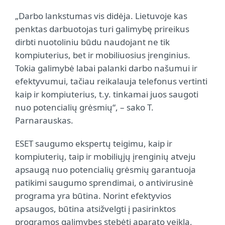
„Darbo lankstumas vis didėja. Lietuvoje kas
penktas darbuotojas turi galimybę prireikus
dirbti nuotoliniu būdu naudojant ne tik
kompiuterius, bet ir mobiliuosius įrenginius.
Tokia galimybė labai palanki darbo našumui ir
efektyvumui, tačiau reikalauja telefonus vertinti
kaip ir kompiuterius, t.y. tinkamai juos saugoti
nuo potencialių grėsmių“, – sako T.
Parnarauskas.
ESET saugumo ekspertų teigimu, kaip ir
kompiuterių, taip ir mobiliųjų įrenginių atveju
apsaugą nuo potencialių grėsmių garantuoja
patikimi saugumo sprendimai, o antivirusinė
programa yra būtina. Norint efektyvios
apsaugos, būtina atsižvelgti į pasirinktos
programos galimybes stebėti aparato veiklą,