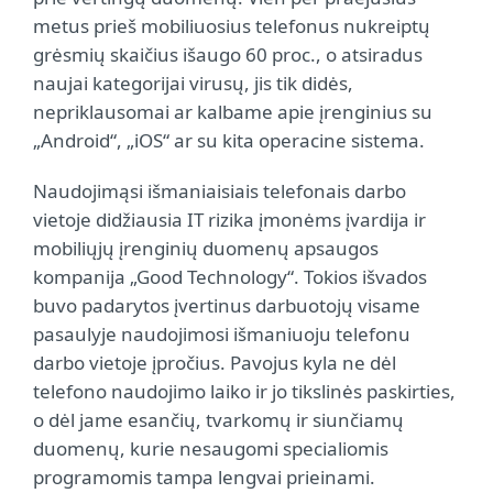
metus prieš mobiliuosius telefonus nukreiptų
grėsmių skaičius išaugo 60 proc., o atsiradus
naujai kategorijai virusų, jis tik didės,
nepriklausomai ar kalbame apie įrenginius su
„Android“, „iOS“ ar su kita operacine sistema.
Naudojimąsi išmaniaisiais telefonais darbo
vietoje didžiausia IT rizika įmonėms įvardija ir
mobiliųjų įrenginių duomenų apsaugos
kompanija „Good Technology“. Tokios išvados
buvo padarytos įvertinus darbuotojų visame
pasaulyje naudojimosi išmaniuoju telefonu
darbo vietoje įpročius. Pavojus kyla ne dėl
telefono naudojimo laiko ir jo tikslinės paskirties,
o dėl jame esančių, tvarkomų ir siunčiamų
duomenų, kurie nesaugomi specialiomis
programomis tampa lengvai prieinami.