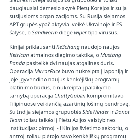
daugiausiai dėmesio skyrė Pietų Korėjos ir su ja
susijusioms organizacijoms. Su Rusija siejamos
APT grupės ypač aktyviai veikė Ukrainoje ir ES
šalyse, o
Sandworm
diegė
wiper
tipo virusus.
Kinijai priklausanti
Ke3chang
naudojo naujos
Ketrican
atmainos diegimo taktiką, o
Mustang
Panda
pasitelkė dvi naujas atgalines duris.
Operacija
MirrorFace
buvo nukreipta į Japoniją ir
joje įgyvendino naujus kenkėjiškų programų
platinimo būdus, o nukreipta į palaikymo
tarnybą operacija
ChattyGoblin
kompromitavo
Filipinuose veikiančią azartinių lošimų bendrovę.
Su Indija siejamos grupuotės
SideWinder
ir
Donot
Team
toliau taikėsi į Pietų Azijos valstybines
institucijas: pirmoji - į Kinijos švietimo sektorių, o
antroji toliau plėtojo savo kenkėjiškų programų