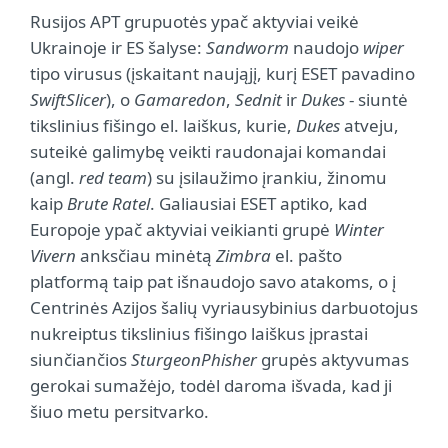
Rusijos APT grupuotės ypač aktyviai veikė
Ukrainoje ir ES šalyse:
Sandworm
naudojo
wiper
tipo virusus (įskaitant naująjį, kurį ESET pavadino
SwiftSlicer
), o
Gamaredon
,
Sednit
ir
Dukes
- siuntė
tikslinius fišingo el. laiškus, kurie,
Dukes
atveju,
suteikė galimybę veikti raudonajai komandai
(angl.
red team
) su įsilaužimo įrankiu, žinomu
kaip
Brute Ratel
. Galiausiai ESET aptiko, kad
Europoje ypač aktyviai veikianti grupė
Winter
Vivern
anksčiau minėtą
Zimbra
el. pašto
platformą taip pat išnaudojo savo atakoms, o į
Centrinės Azijos šalių vyriausybinius darbuotojus
nukreiptus tikslinius fišingo laiškus įprastai
siunčiančios
SturgeonPhisher
grupės aktyvumas
gerokai sumažėjo, todėl daroma išvada, kad ji
šiuo metu persitvarko.