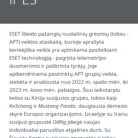
ir ES
ESET išleido pažangių nuolatinių grėsmių (toliau -
APT) veiklos ataskaitą, kurioje aprašyta
kenkėjiška veikla yra aptinkama pasitelkiant
ESET technologiją - pagrįsta telemetrijos
duomenimis ir patikrinta tyrėjų. Joje
apibendrinama pasirinktų APT grupių veikla,
stebėta ir analizuota nuo 2022 m. spalio mėn. iki
2023 m. kovo mėn. pabaigos. Šiuo laikotarpiu
kelios su Kinija susijusios grupės, tokios kaip
Ke3chang
ir
Mustang Panda
, daugiausia dėmesio
skyrė Europos organizacijoms. Izraelyje su Iranu
susijusi grupuotė
OilRig
įdiegė naujas
individualiai paruoštas atgalines duris. Su
Šiaurės Korėja susijusios grupuotės ir toliau