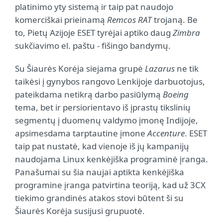
platinimo yty sistemą ir taip pat naudojo
komerciškai prieinamą
Remcos RAT
trojaną. Be
to, Pietų Azijoje ESET tyrėjai aptiko daug
Zimbra
sukčiavimo el. paštu - fišingo bandymų.
Su Šiaurės Korėja siejama grupė
Lazarus
ne tik
taikėsi į gynybos rangovo Lenkijoje darbuotojus,
pateikdama netikrą darbo pasiūlymą
Boeing
tema, bet ir persiorientavo iš įprastų tikslinių
segmentų į duomenų valdymo įmonę Indijoje,
apsimesdama tarptautine įmone
Accenture
. ESET
taip pat nustatė, kad vienoje iš jų kampanijų
naudojama Linux kenkėjiška programinė įranga.
Panašumai su šia naujai aptikta kenkėjiška
programine įranga patvirtina teoriją, kad už 3CX
tiekimo grandinės atakos stovi būtent ši su
Šiaurės Korėja susijusi grupuotė.