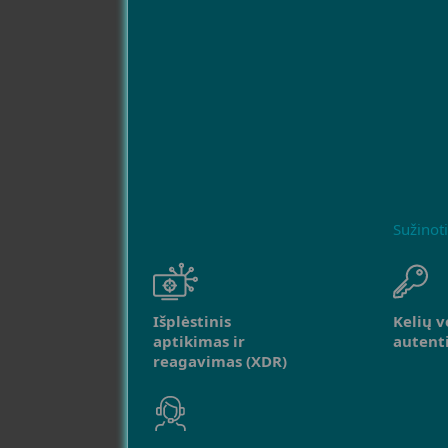
Sužinot
Išplėstinis
Kelių v
aptikimas ir
autenti
reagavimas (XDR)