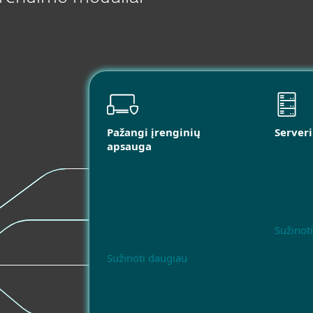
Pažangi įrenginių
Server
apsauga
Sužinot
Sužinoti daugiau