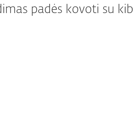
dimas padės kovoti su kib
Pažangi Microsoft 365 ir Google Workspac
Apsaugokite debesijoje 
bendravimo programėles
Spartus duomenų šifravimas
Verslo duomenų apsau
Pažangi daugiasluoksnė technologija
Apsaugokite kompiuterius
serverius ir debesijos re