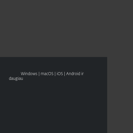
Lithuania
Platintojai
Parduotuvė
PIRKTI
IŠBANDYKITE
(LT)
Pagalba verslui
Klientams
Windows | macOS | iOS | Android ir
daugiau