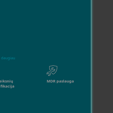
i daugiau
eiksnių
MDR paslauga
fikacija