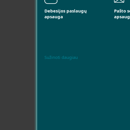
Debesijos paslaugų
Pašto s
apsauga
apsaug
Sužinoti daugiau