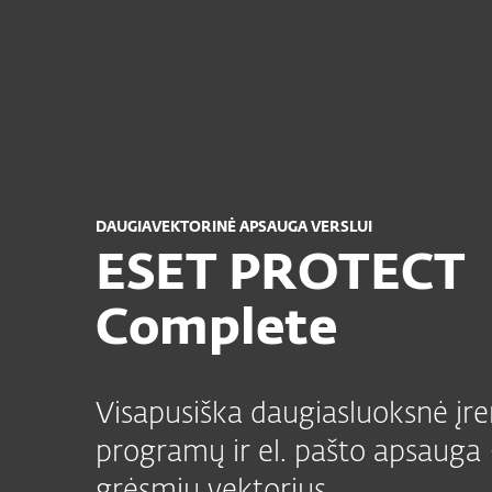
Namams
Verslui
LT
Verslui
ESET PROTECT Complete
Platforma
Sprendimai
DAUGIAVEKTORINĖ APSAUGA VERSLUI
ESET PROTECT
Complete
Visapusiška daugiasluoksnė įre
programų ir el. pašto apsauga 