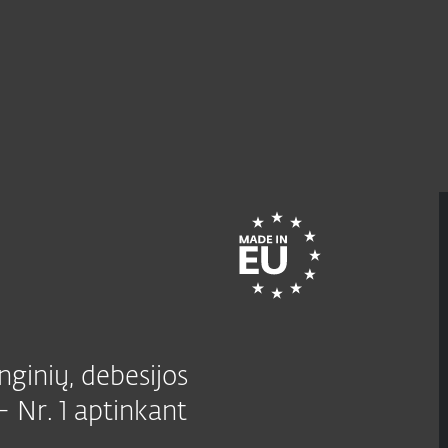
Apie
ESET
Kodėl
Paslaugos
Partneriams
ESET
nginių, debesijos
- Nr. 1 aptinkant