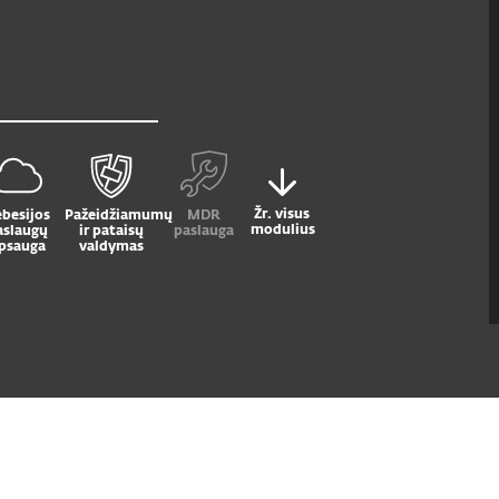
Žr. visus
besijos
Pažeidžiamumų
MDR
modulius
aslaugų
ir pataisų
paslauga
psauga
valdymas