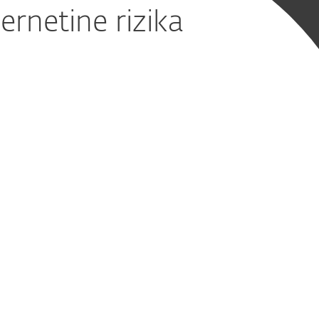
ernetine rizika
e programų apsauga
naudojamą el. paštą,
 ir saugyklas
ga
, mobiliuosius įrenginius,
sursus