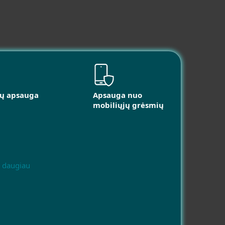
ių apsauga
Apsauga nuo
mobiliųjų grėsmių
i daugiau