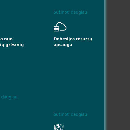
Sužinoti daugiau
a nuo
Debesijos resursų
ių grėsmių
apsauga
i daugiau
Sužinoti daugiau