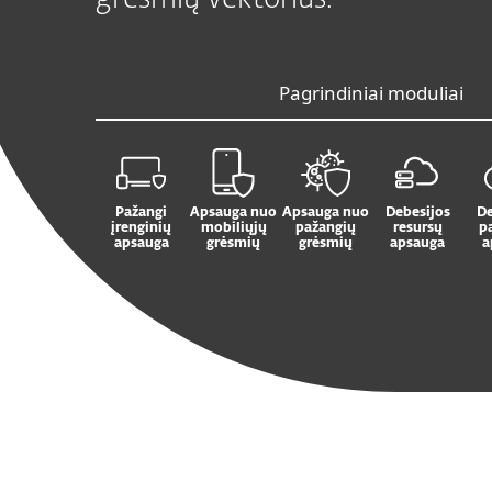
grėsmių vektorius.
Pagrindiniai moduliai
Pažangi
Apsauga nuo
Apsauga nuo
Debesijos
De
įrenginių
mobiliųjų
pažangių
resursų
p
apsauga
grėsmių
grėsmių
apsauga
a