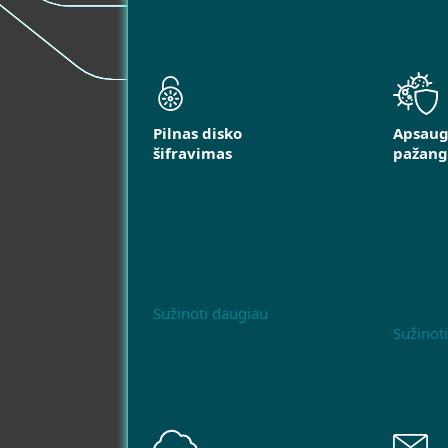
Pilnas disko
Apsaug
šifravimas
pažang
Sužinoti daugiau
Sužinot