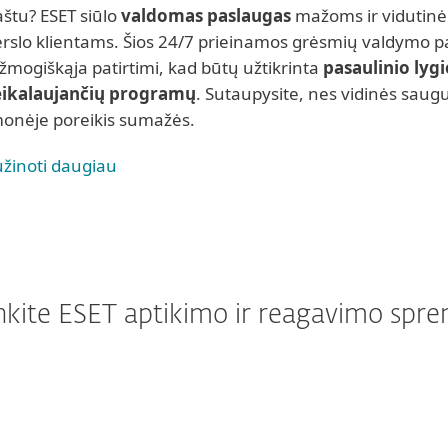
aštu? ESET siūlo
valdomas paslaugas
mažoms ir vidutin
erslo klientams. Šios 24/7 prieinamos grėsmių valdymo p
 žmogiškąja patirtimi, kad būtų užtikrinta
pasaulinio lyg
eikalaujančių programų
. Sutaupysite, nes vidinės sau
monėje poreikis sumažės.
užinoti daugiau
nkite ESET aptikimo ir reagavimo spr
ESET aptikimas ir
ESET aptikimas ir
reagavimas Essential
reagavimas Advance