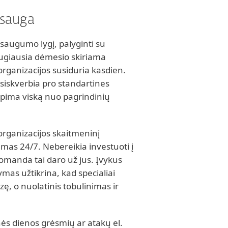
psauga
 saugumo lygį, palyginti su
augiausia dėmesio skiriama
rganizacijos susiduria kasdien.
rasiskverbia pro standartines
apima viską nuo pagrindinių
organizacijos skaitmeninį
mas 24/7. Nebereikia investuoti į
omanda tai daro už jus. Įvykus
ymas užtikrina, kad specialiai
izę, o nuolatinis tobulinimas ir
nės dienos grėsmių ar atakų el.