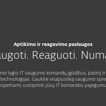
Apie
gumo paslaugos
ESET
Kodėl
Paslaugos
Partneriams
ESET
Aptikimo ir reagavimo paslaugos
ugoti. Reaguoti. Numa
io lygio IT saugumo komandų įgūdžius, patirtį i
echnologijas. Gaukite visapusišką saugumo spren
kspertams sustiprinti jūsų IT komandos pajėgumu