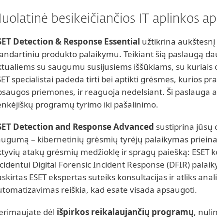
uolatinė besikeičiančios IT aplinkos a
SET Detection & Response Essential
užtikrina aukštesnį
tandartiniu produkto palaikymu. Teikiant šią paslaugą d
ktualiems su saugumu susijusiems iššūkiams, su kuriais o
ET specialistai padeda tirti bei aptikti grėsmes, kurios p
psaugos priemones, ir reaguoja nedelsiant. Ši paslauga 
enkėjiškų programų tyrimo iki pašalinimo.
SET Detection and Response Advanced
sustiprina jūsų 
augumą – kibernetinių grėsmių tyrėjų palaikymas prieina
ktyvių atakų grėsmių medžioklę ir spragų paiešką: ESET k
cidentui Digital Forensic Incident Response (DFIR) palaik
skirtas ESET ekspertas suteiks konsultacijas ir atliks anal
utomatizavimas reiškia, kad esate visada apsaugoti.
erimaujate dėl
išpirkos reikalaujančių programų
, nuli