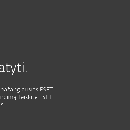
Lithuania
Platintojai
Parduotuvė
(LT)
Pagalba verslui
Klientams
tyti.
r pažangiausias ESET
dimą, leiskite ESET
s.