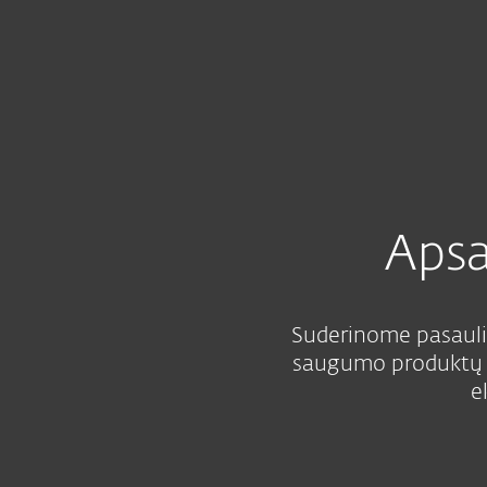
Namams
Verslui
LT
Verslui
ESET paslaugos
ESET sau
Platforma
Sprendimai
Apsa
Suderinome pasaulin
saugumo produktų t
e