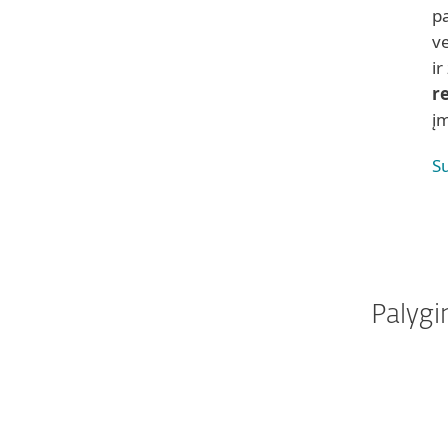
p
v
ir
r
į
S
Palygi