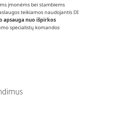
ėms įmonėms bei stambiems
aslaugos teikiamos naudojantis DI
io apsauga nuo išpirkos
gumo specialistų komandos
endimus
ESET valdomas aptikimas
d
ir reagavimas (MDR)