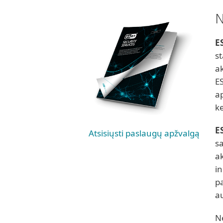
N
E
s
a
ES
a
k
E
Atsisiųsti paslaugų apžvalgą
s
a
in
pa
a
N