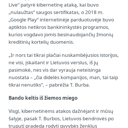
Live“ patyrė kibernetinę ataką, kai buvo
„nulaužtas“ saugos sertifikatas, o 2018 m.
„Google Play“ internetinėje parduotuvėje buvo
aptiktos netikros bankininkystės programos,
kurios vogdavo jomis besinaudojančių žmonių
kreditinių kortelių duomenis.
„Ir nors tai tikrai plačiai nuskambėjusios istorijos,
ne visi, įskaitant ir Lietuvos verslus, iš jų
pasimokė, nes vis dar vyrauja neteisinga
nuostata – „čia didelės kompanijos, man, tai taip
tikrai nenutiks“, – pabrėžia T. Burba.
Bando keltis iš žiemos miego
Visgi, kibernetinėms atakos dažnėjant ir mūsų
šalyje, pasak T. Burbos, Lietuvos bendrovės po
truputį pradeda rodyti gyvybės ženklus