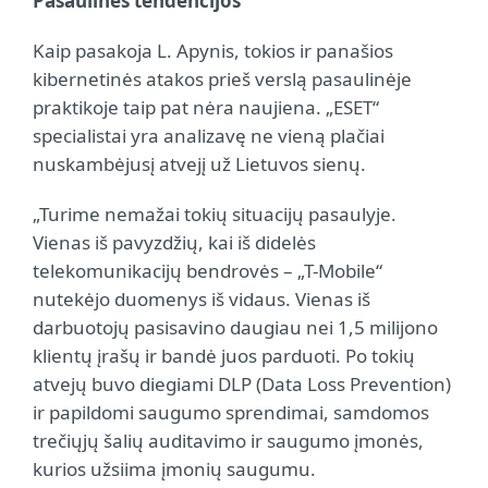
Pasaulinės tendencijos
Kaip pasakoja L. Apynis, tokios ir panašios
kibernetinės atakos prieš verslą pasaulinėje
praktikoje taip pat nėra naujiena. „ESET“
specialistai yra analizavę ne vieną plačiai
nuskambėjusį atvejį už Lietuvos sienų.
„Turime nemažai tokių situacijų pasaulyje.
Vienas iš pavyzdžių, kai iš didelės
telekomunikacijų bendrovės – „T-Mobile“
nutekėjo duomenys iš vidaus. Vienas iš
darbuotojų pasisavino daugiau nei 1,5 milijono
klientų įrašų ir bandė juos parduoti. Po tokių
atvejų buvo diegiami DLP (Data Loss Prevention)
ir papildomi saugumo sprendimai, samdomos
trečiųjų šalių auditavimo ir saugumo įmonės,
kurios užsiima įmonių saugumu.