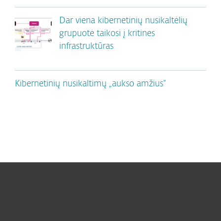
Dar viena kibernetinių nusikaltėlių
grupuotė taikosi į kritines
infrastruktūras
Kibernetinių nusikaltimų „aukso amžius“
Namams