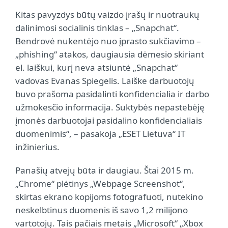
Kitas pavyzdys būtų vaizdo įrašų ir nuotraukų
dalinimosi socialinis tinklas – „Snapchat“.
Bendrovė nukentėjo nuo įprasto sukčiavimo –
„phishing“ atakos, daugiausia dėmesio skiriant
el. laiškui, kurį neva atsiuntė „Snapchat“
vadovas Evanas Spiegelis. Laiške darbuotojų
buvo prašoma pasidalinti konfidencialia ir darbo
užmokesčio informacija. Suktybės nepastebėję
įmonės darbuotojai pasidalino konfidencialiais
duomenimis“, – pasakoja „ESET Lietuva“ IT
inžinierius.
Panašių atvejų būta ir daugiau. Štai 2015 m.
„Chrome“ plėtinys „Webpage Screenshot“,
skirtas ekrano kopijoms fotografuoti, nutekino
neskelbtinus duomenis iš savo 1,2 milijono
vartotojų. Tais pačiais metais „Microsoft“ „Xbox