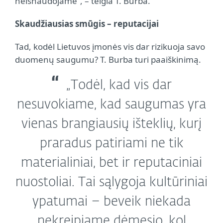
neišnaudojame“, – teigia T. Burba.
Skaudžiausias smūgis – reputacijai
Tad, kodėl Lietuvos įmonės vis dar rizikuoja savo
duomenų saugumu? T. Burba turi paaiškinimą.
„Todėl, kad vis dar
nesuvokiame, kad saugumas yra
vienas brangiausių išteklių, kurį
praradus patiriami ne tik
materialiniai, bet ir reputaciniai
nuostoliai. Tai sąlygoja kultūriniai
ypatumai – beveik niekada
nekreipiame dėmesio, kol