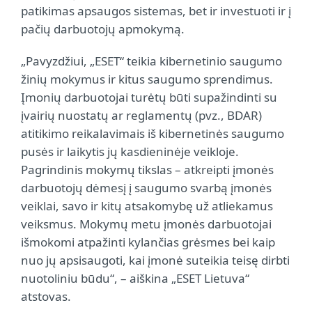
patikimas apsaugos sistemas, bet ir investuoti ir į
pačių darbuotojų apmokymą.
„Pavyzdžiui, „ESET“ teikia kibernetinio saugumo
žinių mokymus ir kitus saugumo sprendimus.
Įmonių darbuotojai turėtų būti supažindinti su
įvairių nuostatų ar reglamentų (pvz., BDAR)
atitikimo reikalavimais iš kibernetinės saugumo
pusės ir laikytis jų kasdieninėje veikloje.
Pagrindinis mokymų tikslas – atkreipti įmonės
darbuotojų dėmesį į saugumo svarbą įmonės
veiklai, savo ir kitų atsakomybę už atliekamus
veiksmus. Mokymų metu įmonės darbuotojai
išmokomi atpažinti kylančias grėsmes bei kaip
nuo jų apsisaugoti, kai įmonė suteikia teisę dirbti
nuotoliniu būdu“, – aiškina „ESET Lietuva“
atstovas.