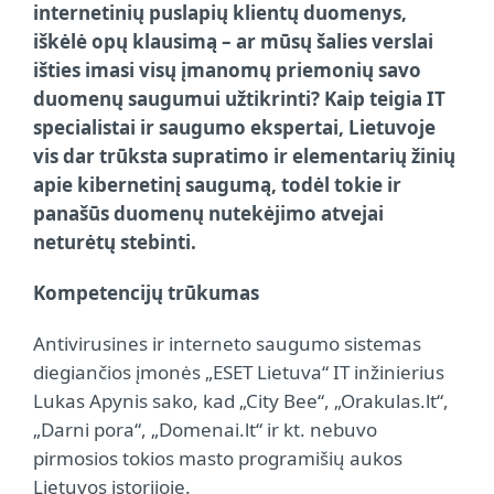
internetinių puslapių klientų duomenys,
iškėlė opų klausimą – ar mūsų šalies verslai
išties imasi visų įmanomų priemonių savo
duomenų saugumui užtikrinti? Kaip teigia IT
specialistai ir saugumo ekspertai, Lietuvoje
vis dar trūksta supratimo ir elementarių žinių
apie kibernetinį saugumą, todėl tokie ir
panašūs duomenų nutekėjimo atvejai
neturėtų stebinti.
Kompetencijų trūkumas
Antivirusines ir interneto saugumo sistemas
diegiančios įmonės „ESET Lietuva“ IT inžinierius
Lukas Apynis sako, kad „City Bee“, „Orakulas.lt“,
„Darni pora“, „Domenai.lt“ ir kt. nebuvo
pirmosios tokios masto programišių aukos
Lietuvos istorijoje.