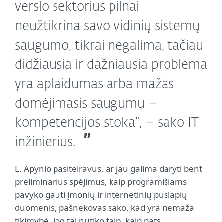
verslo sektorius pilnai
neužtikrina savo vidinių sistemų
saugumo, tikrai negalima, tačiau
didžiausia ir dažniausia problema
yra aplaidumas arba mažas
domėjimasis saugumu –
kompetencijos stoka“, – sako IT
inžinierius.
L. Apynio pasiteiravus, ar jau galima daryti bent
preliminarius spėjimus, kaip programišiams
pavyko gauti įmonių ir internetinių puslapių
duomenis, pašnekovas sako, kad yra nemaža
tikimybė, jog tai nutiko taip, kaip pats