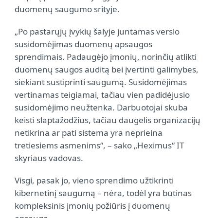
duomenų saugumo srityje.
„Po pastarųjų įvykių šalyje juntamas verslo
susidomėjimas duomenų apsaugos
sprendimais. Padaugėjo įmonių, norinčių atlikti
duomenų saugos auditą bei įvertinti galimybes,
siekiant sustiprinti saugumą. Susidomėjimas
vertinamas teigiamai, tačiau vien padidėjusio
susidomėjimo neužtenka. Darbuotojai skuba
keisti slaptažodžius, tačiau daugelis organizacijų
netikrina ar pati sistema yra neprieina
tretiesiems asmenims“, – sako „Heximus“ IT
skyriaus vadovas.
Visgi, pasak jo, vieno sprendimo užtikrinti
kibernetinį saugumą – nėra, todėl yra būtinas
kompleksinis įmonių požiūris į duomenų