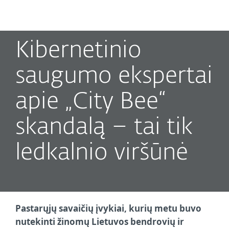
MENU
Kibernetinio
saugumo ekspertai
apie „City Bee“
skandalą – tai tik
ledkalnio viršūnė
Pastarųjų savaičių įvykiai, kurių metu buvo
nutekinti žinomų Lietuvos bendrovių ir