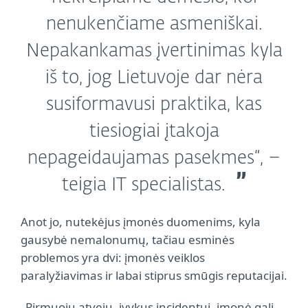
nenukenčiame asmeniškai.
Nepakankamas įvertinimas kyla
iš to, jog Lietuvoje dar nėra
susiformavusi praktika, kas
tiesiogiai įtakoja
nepageidaujamas pasekmes“, –
teigia IT specialistas.
Anot jo, nutekėjus įmonės duomenims, kyla
gausybė nemalonumų, tačiau esminės
problemos yra dvi: įmonės veiklos
paralyžiavimas ir labai stiprus smūgis reputacijai.
„Pirmuoju atveju, įvykus incidentui, įmonė gali