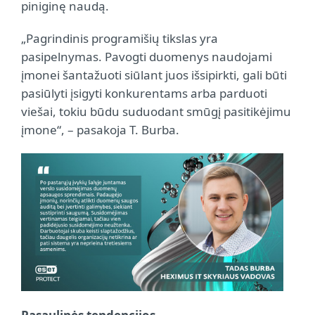
piniginę naudą.
„Pagrindinis programišių tikslas yra
pasipelnymas. Pavogti duomenys naudojami
įmonei šantažuoti siūlant juos išsipirkti, gali būti
pasiūlyti įsigyti konkurentams arba parduoti
viešai, tokiu būdu suduodant smūgį pasitikėjimu
įmone“, – pasakoja T. Burba.