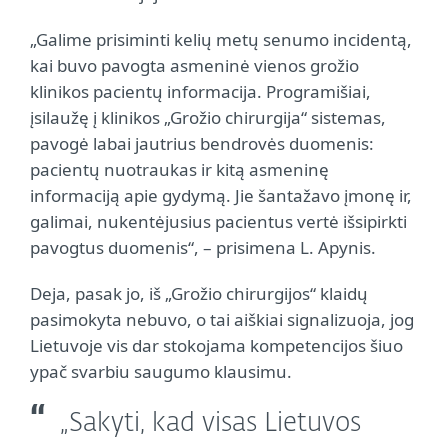
„Galime prisiminti kelių metų senumo incidentą,
kai buvo pavogta asmeninė vienos grožio
klinikos pacientų informacija. Programišiai,
įsilaužę į klinikos „Grožio chirurgija“ sistemas,
pavogė labai jautrius bendrovės duomenis:
pacientų nuotraukas ir kitą asmeninę
informaciją apie gydymą. Jie šantažavo įmonę ir,
galimai, nukentėjusius pacientus vertė išsipirkti
pavogtus duomenis“, – prisimena L. Apynis.
Deja, pasak jo, iš „Grožio chirurgijos“ klaidų
pasimokyta nebuvo, o tai aiškiai signalizuoja, jog
Lietuvoje vis dar stokojama kompetencijos šiuo
ypač svarbiu saugumo klausimu.
„Sakyti, kad visas Lietuvos