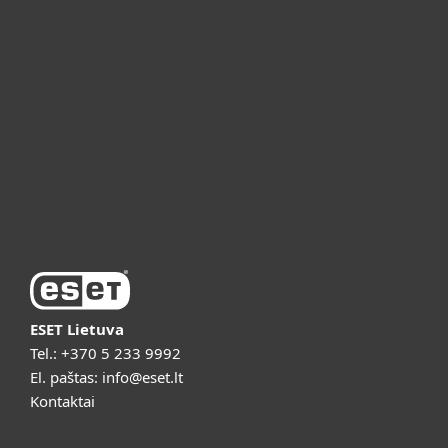
Verslui
ESET partneriams
ESET pagalba
Apie ESET
Vaizdo pristatymai
ESET Lietuva
Tel.:
+370 5 233 9992
El. paštas:
info@eset.lt
Kontaktai