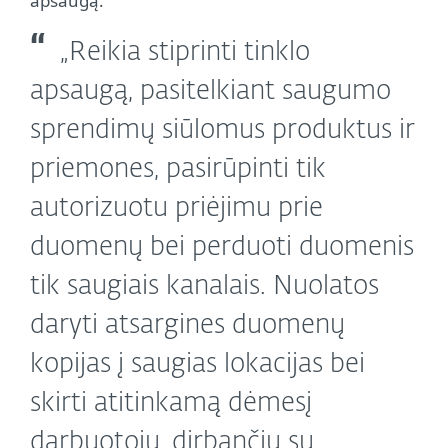
apsaugą.
„Reikia stiprinti tinklo
apsaugą, pasitelkiant saugumo
sprendimų siūlomus produktus ir
priemones, pasirūpinti tik
autorizuotu priėjimu prie
duomenų bei perduoti duomenis
tik saugiais kanalais. Nuolatos
daryti atsargines duomenų
kopijas į saugias lokacijas bei
skirti atitinkamą dėmesį
darbuotojų, dirbančių su