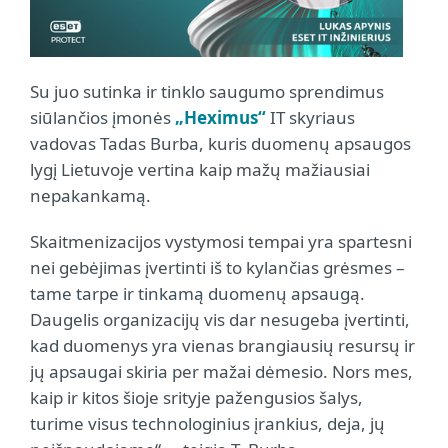
Su juo sutinka ir tinklo saugumo sprendimus
siūlančios įmonės
„Heximus“
IT skyriaus
vadovas Tadas Burba, kuris duomenų apsaugos
lygį Lietuvoje vertina kaip mažų mažiausiai
nepakankamą.
Skaitmenizacijos vystymosi tempai yra spartesni
nei gebėjimas įvertinti iš to kylančias grėsmes –
tame tarpe ir tinkamą duomenų apsaugą.
Daugelis organizacijų vis dar nesugeba įvertinti,
kad duomenys yra vienas brangiausių resursų ir
jų apsaugai skiria per mažai dėmesio. Nors mes,
kaip ir kitos šioje srityje pažengusios šalys,
turime visus technologinius įrankius, deja, jų