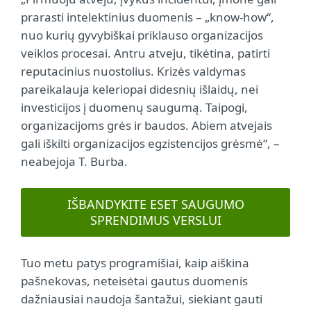
prarasti intelektinius duomenis – „know-how“,
nuo kurių gyvybiškai priklauso organizacijos
veiklos procesai. Antru atveju, tikėtina, patirti
reputacinius nuostolius. Krizės valdymas
pareikalauja keleriopai didesnių išlaidų, nei
investicijos į duomenų saugumą. Taipogi,
organizacijoms grės ir baudos. Abiem atvejais
gali iškilti organizacijos egzistencijos grėsmė“, –
neabejoja T. Burba.
IŠBANDYKITE ESET SAUGUMO
SPRENDIMUS VERSLUI
Tuo metu patys programišiai, kaip aiškina
pašnekovas, neteisėtai gautus duomenis
dažniausiai naudoja šantažui, siekiant gauti