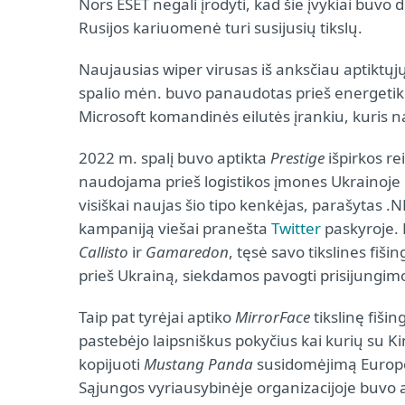
Nors ESET negali įrodyti, kad šie įvykiai buvo 
Rusijos kariuomenė turi susijusių tikslų.
Naujausias wiper virusas iš anksčiau aptiktųj
spalio mėn. buvo panaudotas prieš energetik
Microsoft komandinės eilutės įrankiu, kuris 
2022 m. spalį buvo aptikta
Prestige
išpirkos re
naudojama prieš logistikos įmones Ukrainoje i
visiškai naujas šio tipo kenkėjas, parašytas .
kampaniją viešai pranešta
Twitter
paskyroje.
Callisto
ir
Gamaredon
, tęsė savo tikslines fiš
prieš Ukrainą, siekdamos pavogti prisijungimo
Taip pat tyrėjai aptiko
MirrorFace
tikslinę fišin
pastebėjo laipsniškus pokyčius kai kurių su Kin
kopijuoti
Mustang Panda
susidomėjimą Europos
Sąjungos vyriausybinėje organizacijoje buvo 