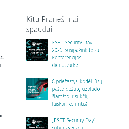
Kita Pranešimai
spaudai
ESET Security Day
2026: susipažinkite su
s,
konferencijos
r
dienotvarke
8 priežastys, kodėl jūsų
pašto dėžutę užplūdo
šlamšto ir sukčių
laiškai: ko imtis?
ai
„ESET Security Day“
.
suburs verslo ir