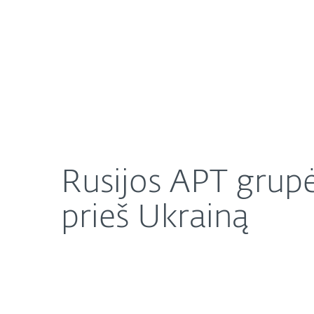
Namams
Verslui
Rusijos APT grupės, įskaitant „Sandworm“, tęsia 
Apie mus
Naujienos
Rusijos APT grupė
prieš Ukrainą