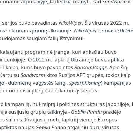
derinami tarpusavyje, tai leidžia manyti, kad
Sandworm
ir
ų serijos buvo pavadintas
NikoWiper
. Šis virusas 2022 m.
os sektoriaus įmonę Ukrainoje.
NikoWiper
remiasi
SDelete
naudojamas saugiam failų ištrynimui.
ikalaujanti programinė įranga, kuri anksčiau buvo
r Lenkijoje. O 2022 m. lapkritį Ukrainoje buvo aptikta
NET kalba, kuris buvo pavadintas
RansomBoggs
. Apie šią
 Kartu su
Sandworm
kitos Rusijos APT grupės, tokios kaip
ingo - duomenų vagystės (angl.
spearphishing
) kampanijas
 duomenis ir įdiegti atitinkamus įskiepius.
go kampaniją, nukreiptą į politines struktūras Japonijoje, i
ija susijusių grupių taikinyje -
Goblin Panda
pradėjo
 šalimis. Praėjusių metų lapkritį vienoje Europos
aptiktas naujas
Goblin Panda
atgalinių durų virusas