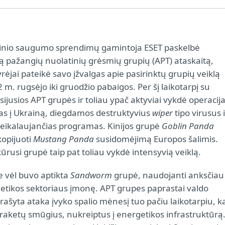
inio saugumo sprendimų gamintoja ESET paskelbė
ą pažangių nuolatinių grėsmių grupių (APT) ataskaitą,
yrėjai pateikė savo įžvalgas apie pasirinktų grupių veiklą
m. rugsėjo iki gruodžio pabaigos. Per šį laikotarpį su
sijusios APT grupės ir toliau ypač aktyviai vykdė operacija
as į Ukrainą, diegdamos destruktyvius
wiper
tipo virusus i
 reikalaujančias programas. Kinijos grupė
Goblin Panda
kopijuoti
Mustang Panda
susidomėjimą Europos šalimis.
kūrusi grupė taip pat toliau vykdė intensyvią veiklą.
e vėl buvo aptikta
Sandworm
grupė, naudojanti anksčiau
getikos sektoriaus įmonę. APT grupes paprastai valdo
rašyta ataka įvyko spalio mėnesį tuo pačiu laikotarpiu, k
 raketų smūgius, nukreiptus į energetikos infrastruktūrą