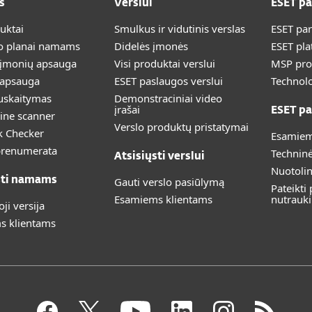
s
Verslui
ESET p
duktai
Smulkus ir vidutinis verslas
ESET pa
 planai namams
Didelės įmonės
ESET pla
 įmonių apsauga
Visi produktai verslui
MSP pr
 apsauga
ESET paslaugos verslui
Technolo
uskaitymas
Demonstraciniai video
įrašai
ESET pa
ine scanner
Verslo produktų pristatymai
k Checker
Esamiem
prenumerata
Technin
Atsisiųsti verslui
Nuotoli
sti namams
Gauti verslo pasiūlymą
Pateikti
Esamiems klientams
nutrauk
i versija
s klientams