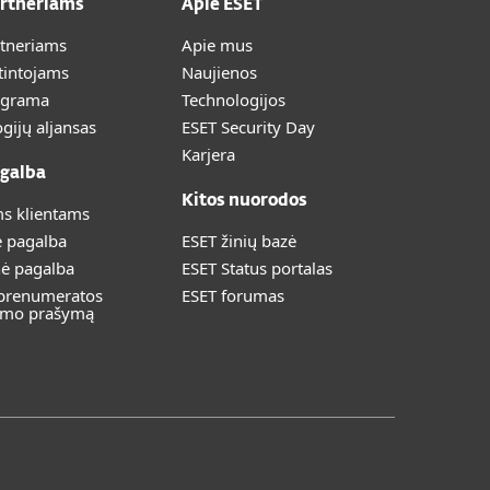
artneriams
Apie ESET
rtneriams
Apie mus
tintojams
Naujienos
ograma
Technologijos
gijų aljansas
ESET Security Day
Karjera
galba
Kitos nuorodos
s klientams
ė pagalba
ESET žinių bazė
nė pagalba
ESET Status portalas
 prenumeratos
ESET forumas
imo prašymą