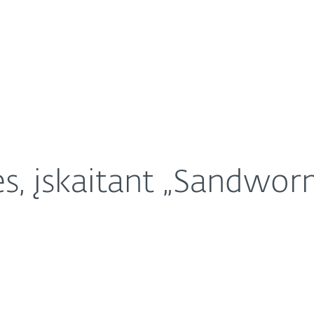
Apie ESET
Apie
atakas prieš Ukrainą
Karjera
Kontaktai
s, įskaitant „Sandworm