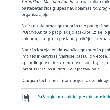
TurboSlate
.
Mustang Panda
taip pat toliau tai
pastebėtas šios grupės naudojamas
Korplug
k
organizacijoje.
Su Iranu siejamos grupuotės taip pat tęsė sav
POLONIUM
taip pat pradėjo atakuoti Izraelio 
valdomų saugumo paslaugų teikėjo sistemas
Šiaurės Korėjai priklausančios grupuotės pas
įmones ir keityklas įvairiose pasaulio vietose
apgaulinguose dokumentuose, spektrą, ir įtrauk
įprastus Rusijos ir Pietų Korėjos taikinius.
Daugiau techninės informacijos rasite pilnoje 
Pažangių nuolatinių grėsmių ataskai