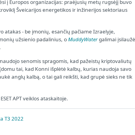
kėsi į Europos organizacijas: praėjusių metų rugsėjį buvo
roviklį Šveicarijos energetikos ir inžinerijos sektoriaus
o atakas - be įmonių, esančių pačiame Izraelyje,
įmonių užsienio padalinius, o
MuddyWater
galimai įsilaužė
.
inaudojo senomis spragomis, kad pažeistų kriptovaliutų
. Įdomu tai, kad Konni išplėtė kalbų, kurias naudoja savo
ė anglų kalbą, o tai gali reikšti, kad grupė sieks ne tik
ESET APT veiklos ataskaitoje.
ta T3 2022