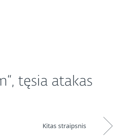
Platintojai
Parduotuvė
Lithuania (LT)
“, tęsia atakas
Kitas straipsnis