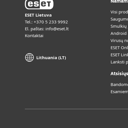
Namam
Visi pro
ESET Lietuva
Saugumo
Tel.:
+370 5 233 9992
Smulkių
El. paštas:
info@eset.lt
Android
Kontaktai
Virusų n
ESET Onl
ESET Lin
Lithuania (LT)
Lanksti 
Atsisių
Bandomoj
Esamiem