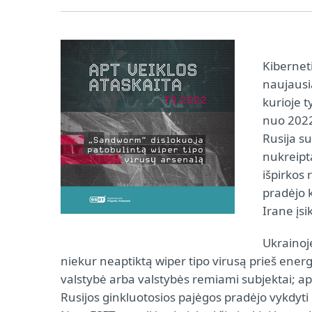
Kibernet
naujausi
kurioje t
nuo 2022 
Rusija su
nukreipt
išpirkos
pradėjo 
Irane įsi
Ukrainoj
niekur neaptiktą wiper tipo virusą prieš ener
valstybė arba valstybės remiami subjektai; ap
Rusijos ginkluotosios pajėgos pradėjo vykdyti