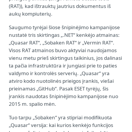
(RAT)), kad ištrauktų jautrius dokumentus iš
aukų kompiuterių.
Saugumo tyrėjai šiose šnipinėjimo kampanijose
nustatė tris skirtingas „.NET“ kenkėjo atmainas:
„Quasar RAT“, „Sobaken RAT“ ir „Vermin RAT“.
Visos RAT atmainos buvo aktyviai naudojamos
vienu metu prieš skirtingus taikinius, jos dalinasi
ta pačia infrastruktūra ir jungiasi prie to paties
valdymo ir kontrolės serverių. „Quasar“ yra
atviro kodo nuotolinės prieigos įrankis, viešai
prieinamas „GitHub“. Pasak ESET tyrėjų, šis
įrankis naudotas šnipinėjimo kampanijose nuo
2015 m. spalio mėn.
Tuo tarpu „Sobaken“ yra stipriai modifikuota
„Quasar“ versija: kai kurios kenkėjo funkcijos