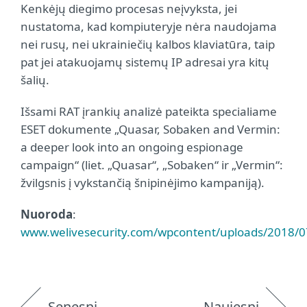
Kenkėjų diegimo procesas neįvyksta, jei
nustatoma, kad kompiuteryje nėra naudojama
nei rusų, nei ukrainiečių kalbos klaviatūra, taip
pat jei atakuojamų sistemų IP adresai yra kitų
šalių.
Išsami RAT įrankių analizė pateikta specialiame
ESET dokumente „Quasar, Sobaken and Vermin:
a deeper look into an ongoing espionage
campaign“ (liet. „Quasar“, „Sobaken“ ir „Vermin“:
žvilgsnis į vykstančią šnipinėjimo kampaniją).
Nuoroda
:
www.welivesecurity.com/wpcontent/uploads/2018/
Senesni
Naujesni