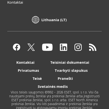
Kontaktai
Lithuania (LT)
Kontaktai
Teisiniai dokumentai
Privatumas
Tvarkyti slapukus
Teisė
Pranešti
Svetainės medis
Visos teisės saugomos ©1992 - 2026 ESET, spol. s r.o. Visi čia
naudojami prekių ženklai yra prekiniai ženklai arba įregistruoti
ESET prekiniai ženklai, spol. s r.o. arba ESET North America
prekiniai ženklai. Visi kiti pavadinimai ir prekiniai ženklai yra
įregistruoti jų atstovaujamų įmonių prekiniai ženklai.