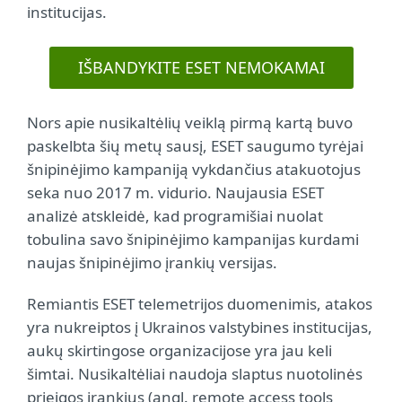
institucijas.
IŠBANDYKITE ESET NEMOKAMAI
Nors apie nusikaltėlių veiklą pirmą kartą buvo
paskelbta šių metų sausį, ESET saugumo tyrėjai
šnipinėjimo kampaniją vykdančius atakuotojus
seka nuo 2017 m. vidurio. Naujausia ESET
analizė atskleidė, kad programišiai nuolat
tobulina savo šnipinėjimo kampanijas kurdami
naujas šnipinėjimo įrankių versijas.
Remiantis ESET telemetrijos duomenimis, atakos
yra nukreiptos į Ukrainos valstybines institucijas,
aukų skirtingose organizacijose yra jau keli
šimtai. Nusikaltėliai naudoja slaptus nuotolinės
prieigos įrankius (angl. remote access tools