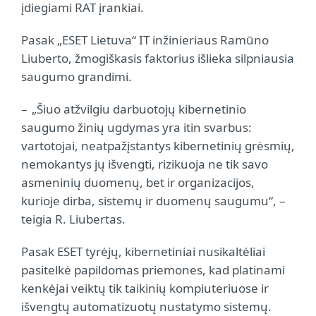
įdiegiami RAT įrankiai.
Pasak „ESET Lietuva“ IT inžinieriaus Ramūno
Liuberto, žmogiškasis faktorius išlieka silpniausia
saugumo grandimi.
„Šiuo atžvilgiu darbuotojų kibernetinio
saugumo žinių ugdymas yra itin svarbus:
vartotojai, neatpažįstantys kibernetinių grėsmių,
nemokantys jų išvengti, rizikuoja ne tik savo
asmeninių duomenų, bet ir organizacijos,
kurioje dirba, sistemų ir duomenų saugumu“, –
teigia R. Liubertas.
Pasak ESET tyrėjų, kibernetiniai nusikaltėliai
pasitelkė papildomas priemones, kad platinami
kenkėjai veiktų tik taikinių kompiuteriuose ir
išvengtų automatizuotų nustatymo sistemų.