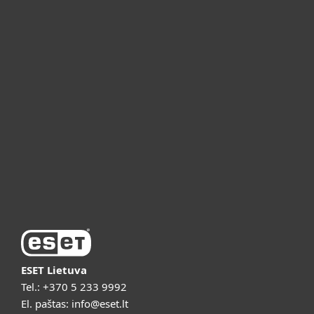
Namams
Verslui
ESET partneriams
ESET pagalba
Apie ESET
Vaizdo pristatymai
ESET Lietuva
Tel.:
+370 5 233 9992
El. paštas:
info@eset.lt