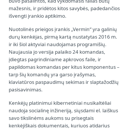
buvo pašalintos, kad vykdomasis failas būtų
mažesnis, ir pridėtos kitos savybės, padedančios
išvengti įrankio aptikimo.
Nuotolinės prieigos įrankis „Vermin“ yra galinių
durų kenkėjas, pirmą kartą nustatytas 2016 m.
ir iki šiol aktyviai naudojamas programišių.
Naujausia jo versija palaiko 24 komandas,
įdiegtas pagrindiniame apkrovos faile, ir
papildomas komandas per kitus komponentus –
tarp šių komandų yra garso įrašymas,
klaviatūros paspaudimų sekimas ir slaptažodžių
pasisavinimas.
Kenkėjų platinimui kibernetiniai nusikaltėliai
naudoja socialinę inžineriją, siųsdami el. laiškus
savo tikslinėms aukoms su prisegtais
kenkėjiškais dokumentais, kuriuos atidarius