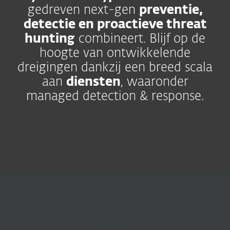
gedreven next-gen
preventie,
detectie en proactieve threat
hunting
combineert. Blijf op de
hoogte van ontwikkelende
dreigingen dankzij een breed scala
aan
diensten
, waaronder
managed detection & response.
Security
Operations
Verbeter de samenwerking
en verminder de risico’s