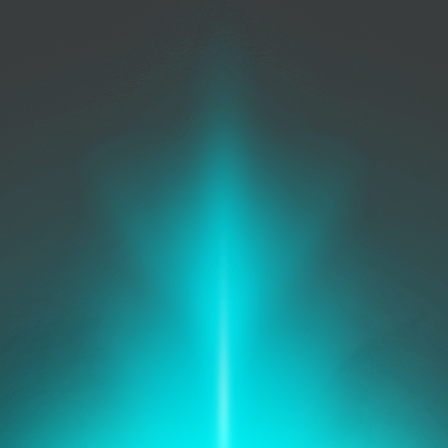
Security
Management
Bescherming en beheer
IT Operations
Verbeter de kwaliteit en
verminder de kosten