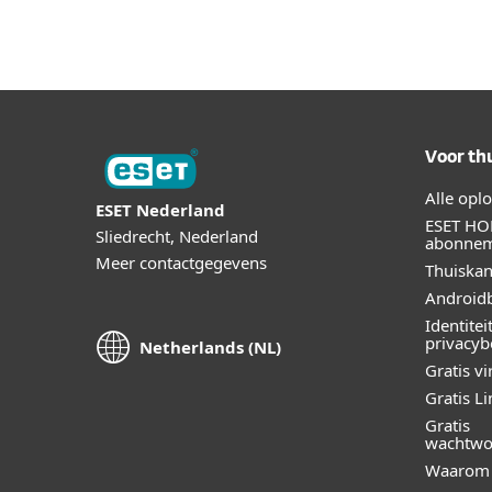
Voor th
Alle opl
ESET Nederland
ESET HO
Sliedrecht, Nederland
abonne
Meer contactgegevens
Thuiskan
Androidb
Identitei
privacy
Netherlands (NL)
Gratis v
Gratis L
Gratis
wachtwo
Waarom 