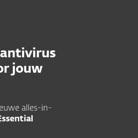
rsecurity
Over
Online Veilig
Nederland
Klantomgeving
antivirus
or jouw
euwe alles-in-
ssential