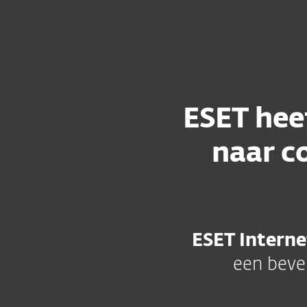
Voor thuis
Voor bedrijv
NL
Voor thuis
ESET Internet Security
Beveiliging voor thuis
Do
ESET hee
naar c
ESET Interne
een beve