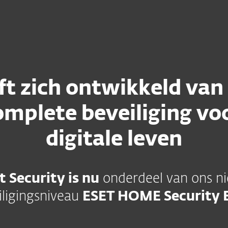
Europese Cybe
en
Voor IT-partners
wnload
Waarom ESET?
ft zich ontwikkeld van 
omplete beveiliging vo
digitale leven
t Security is nu
onderdeel van ons ni
iligingsniveau
ESET HOME Security E