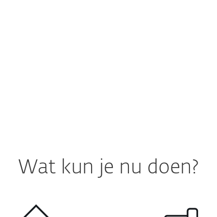
Vertrouwen dat wint
ESET HOME Security Essential is v
'
Beste uit de Test
' door de Cons
Wat kun je nu doen?