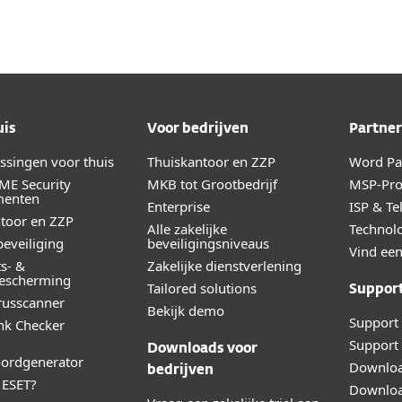
uis
Voor bedrijven
Partner
ossingen voor thuis
Thuiskantoor en ZZP
Word Par
ME Security
MKB tot Grootbedrijf
MSP-Pr
menten
Enterprise
ISP & Te
toor en ZZP
Alle zakelijke
Technolo
eveiliging
beveiligingsniveaus
Vind een
ts- &
Zakelijke dienstverlening
bescherming
Tailored solutions
Suppor
irusscanner
Bekijk demo
Support 
ink Checker
Support 
Downloads voor
ordgenerator
Downloa
bedrijven
ESET?
Downloa