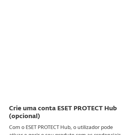
Documentação
Opções de download
Regressar ao download simples
Escolha outra versão do produto
Crie uma conta ESET PROTECT Hub
(opcional)
Com o ESET PROTECT Hub, o utilizador pode
ativar e gerir o seu produto com as credenciais