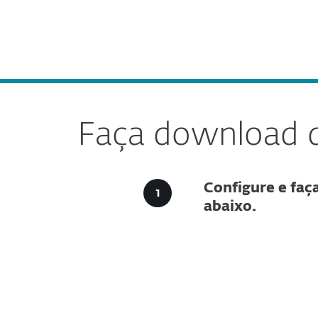
Para Casa
Para Empres
Faça download do ESET Endpoint Security para 
Platforma
Soluções
Faça download d
Configure e faç
abaixo.
Configu