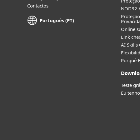
Proteção
Contactos
NOD32 A
Proteção
Português (PT)
Privacid
Online s
Link che
AI Skills
Flexibil
Porquê 
Downlo
Teste grá
Eu tenho