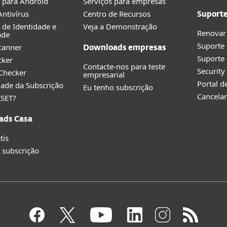
 para Android
Serviços para empresas
ntivírus
Centro de Recursos
Suport
 de Identidade e
Veja a Demonstração
Renovar
ade
Suporte
canner
Downloads empresas
Suporte 
cker
Contacte-nos para teste
Securit
 Checker
empresarial
Portal d
idade da Subscrição
Eu tenho subscrição
Cancelar
ESET?
ads Casa
tis
 subscrição