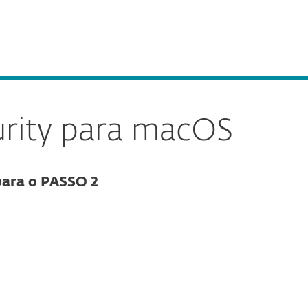
g
Pedido de suporte
Loja
Portugal
Contacte-nos
Área de Clientes
urity para macOS
para o PASSO 2
Documentação
Opções de download