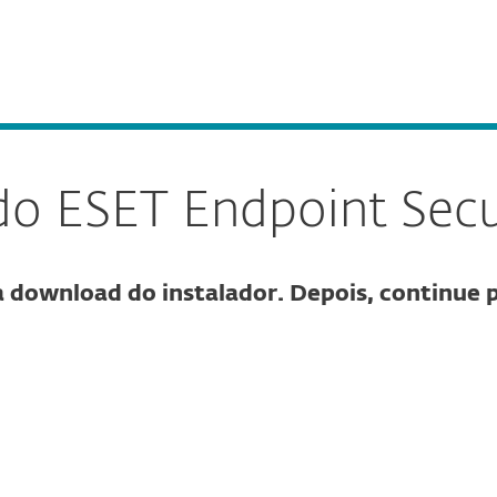
Sobre
Blo
as
Para Parceiros
macOS
Serviços
Porquê ESET
o ESET Endpoint Sec
a download do instalador. Depois, continue 
rar o download