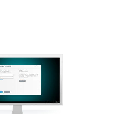
Regressar ao download simples
Escolha outra versão do
produto