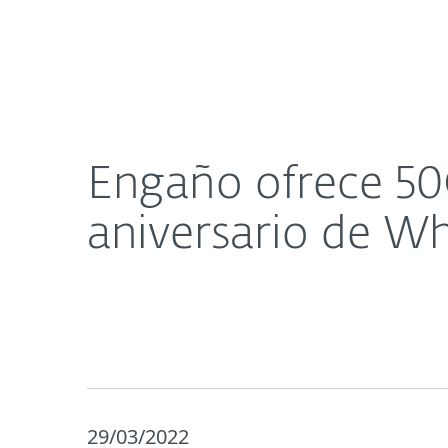
Para el Hogar
Para Empre
Engaño ofrece 50GB de Internet gratis por supue
Acerca de
Sala de prensa
Engaño ofrece 50G
aniversario de W
29/03/2022