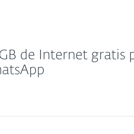
sas
Para Partners
Acerca de
sto aniversario de WhatsApp
Carreras
Contacto
B de Internet gratis 
hatsApp