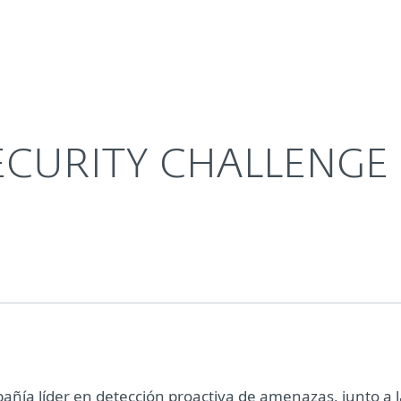
sas
Para Partners
Acerca de
Carreras
Contacto
SECURITY CHALLENGE
añía líder en detección proactiva de amenazas, junto a l