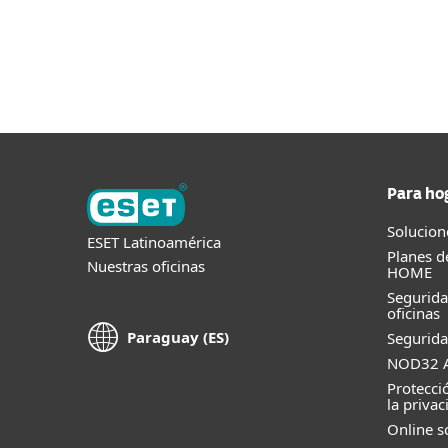
Para ho
Solucion
ESET Latinoamérica
Planes d
Nuestras oficinas
HOME
Segurid
oficinas
Paraguay (ES)
Segurida
NOD32 A
Protecci
la privac
Online s