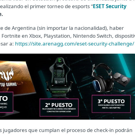
realizando el primer torneo de esports “
ESET Security
e.
nte de Argentina (sin importar la nacionalidad), haber
ortnite en Xbox, Playstation, Nintendo Switch, dispositi
esar a:
https://site.arenagg.com/eset-security-challenge/
los jugadores que cumplan el proceso de check-in podrán