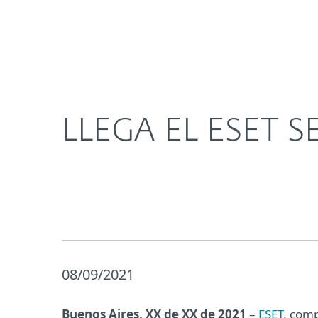
Para el Hogar
Para Empre
LLEGA EL ESET SECURITY CHALLENGE
Acerca de
Sala de prensa
LLEGA EL ESET 
08/09/2021
Buenos Aires, XX de XX de 2021
–
ESET
, comp