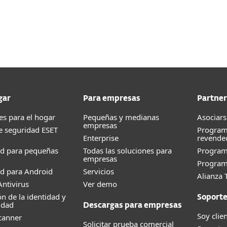
gar
Para empresas
Partner
es para el hogar
Pequeñas y medianas
Asociars
empresas
e seguridad ESET
Program
Enterprise
revende
ad para pequeñas
Todas las soluciones para
Progra
empresas
Program
d para Android
Servicios
Alianza 
ntivirus
Ver demo
ón de la identidad y
Soport
idad
Descargas para empresas
Soy clie
canner
Solicitar prueba comercial