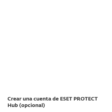
DESCARGAR
Documentación
Opciones de descarga
Volver a la descarga simple
Elija otra versión
Crear una cuenta de ESET PROTECT
Hub (opcional)