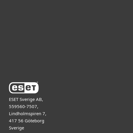
För hemmet
För företag
Samarbetspartner
Support
Om ESET
ESET Sverige AB,
559560-7507,
Lindholmspiren 7,
417 56 Göteborg
Sverige