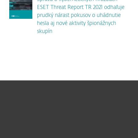
ESET Threat Report TR 2021 odhaľuje
prudký nárast pokusov o uhádnutie
hesla aj nové aktivity špionážnych
skupín
Pre domácnosti
Pre firmy
Užitočné informácie