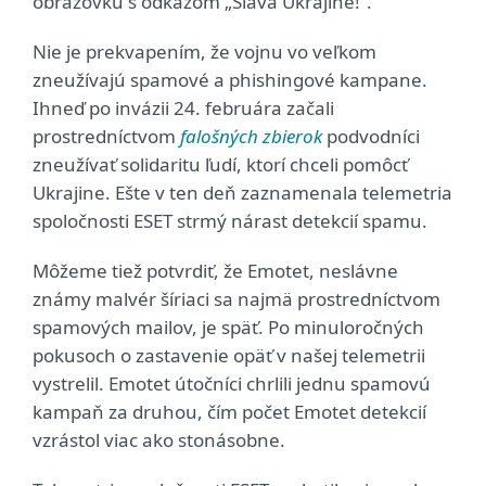
obrazovku s odkazom „Sláva Ukrajine!“.
Nie je prekvapením, že vojnu vo veľkom
zneužívajú spamové a phishingové kampane.
Ihneď po invázii 24. februára začali
prostredníctvom
falošných zbierok
podvodníci
zneužívať solidaritu ľudí, ktorí chceli pomôcť
Ukrajine. Ešte v ten deň zaznamenala telemetria
spoločnosti ESET strmý nárast detekcií spamu.
Môžeme tiež potvrdiť, že Emotet, neslávne
známy malvér šíriaci sa najmä prostredníctvom
spamových mailov, je späť. Po minuloročných
pokusoch o zastavenie opäť v našej telemetrii
vystrelil. Emotet útočníci chrlili jednu spamovú
kampaň za druhou, čím počet Emotet detekcií
vzrástol viac ako stonásobne.