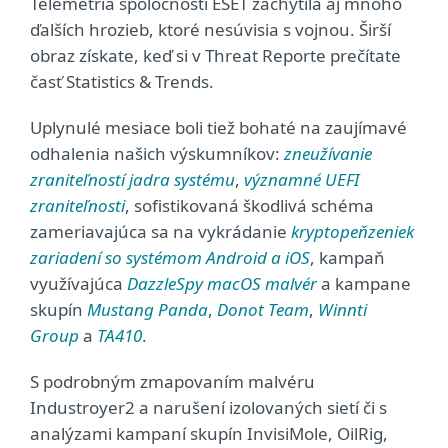
Telemetria spoločnosti ESET zachytila aj mnoho
ďalších hrozieb, ktoré nesúvisia s vojnou. Širší
obraz získate, keď si v Threat Reporte prečítate
časť Statistics & Trends.
Uplynulé mesiace boli tiež bohaté na zaujímavé
odhalenia našich výskumníkov:
zneužívanie
zraniteľností jadra systému
,
významné UEFI
zraniteľnosti
, sofistikovaná škodlivá schéma
zameriavajúca sa na vykrádanie
kryptopeňzeniek
zariadení so systémom Android a iOS
, kampaň
využívajúca
DazzleSpy macOS malvér
a kampane
skupín
Mustang Panda
,
Donot Team
,
Winnti
Group
a
TA410
.
S podrobným zmapovaním malvéru
Industroyer2 a narušení izolovaných sietí či s
analýzami kampaní skupín InvisiMole, OilRig,