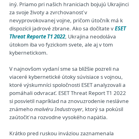
iný. Priamo pri našich hraniciach bojujú Ukrajinci
za svoje životy a zvrchovanosť v
nevyprovokovanej vojne, pričom útočník má k
dispozícii jadrové zbrane. Ako sa dočítate v
ESET
Threat Reporte T1 2022
, Ukrajina neodoláva
útokom iba vo fyzickom svete, ale aj v tom
kybernetickom.
V najnovšom vydaní sme sa bližšie pozreli na
viaceré kybernetické útoky súvisiace s vojnou,
ktoré výskumníci spoločnosti ESET analyzovali a
pomáhali odvracať. ESET Threat Report T1 2022
si posvietil napríklad na znovuzrodenie neslávne
známeho
malvéru Industroyer
, ktorý sa pokúsil
zaútočiť na rozvodne vysokého napätia.
Krátko pred ruskou inváziou zaznamenala