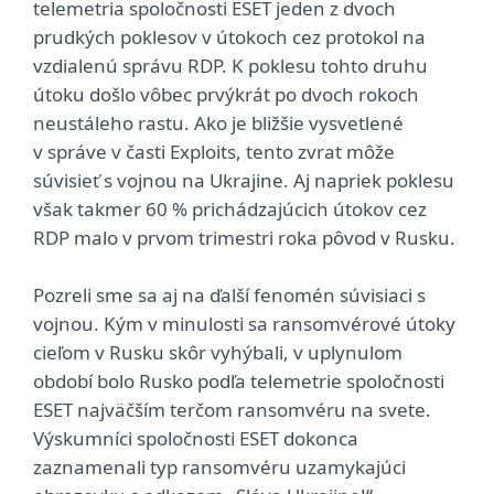
telemetria spoločnosti ESET jeden z dvoch
prudkých poklesov v útokoch cez protokol na
vzdialenú správu RDP. K poklesu tohto druhu
útoku došlo vôbec prvýkrát po dvoch rokoch
neustáleho rastu. Ako je bližšie vysvetlené
v správe v časti Exploits, tento zvrat môže
súvisieť s vojnou na Ukrajine. Aj napriek poklesu
však takmer 60 % prichádzajúcich útokov cez
RDP malo v prvom trimestri roka pôvod v Rusku.
Pozreli sme sa aj na ďalší fenomén súvisiaci s
vojnou. Kým v minulosti sa ransomvérové útoky
cieľom v Rusku skôr vyhýbali, v uplynulom
období bolo Rusko podľa telemetrie spoločnosti
ESET najväčším terčom ransomvéru na svete.
Výskumníci spoločnosti ESET dokonca
zaznamenali typ ransomvéru uzamykajúci