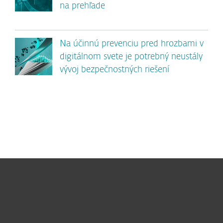
na prehľade
Na účinnú prevenciu pred hrozbami v
digitálnom svete je potrebný neustály
vývoj bezpečnostných riešení
Pre domácnosti
Pre firmy