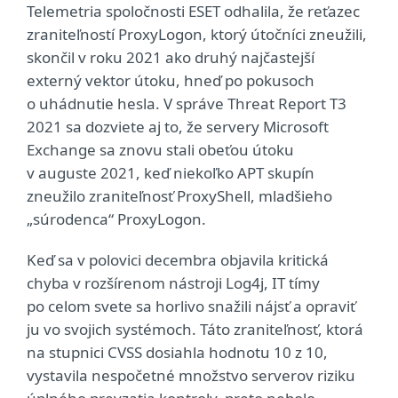
Telemetria spoločnosti ESET odhalila, že reťazec
zraniteľností ProxyLogon, ktorý útočníci zneužili,
skončil v roku 2021 ako druhý najčastejší
externý vektor útoku, hneď po pokusoch
o uhádnutie hesla. V správe Threat Report T3
2021 sa dozviete aj to, že servery Microsoft
Exchange sa znovu stali obeťou útoku
v auguste 2021, keď niekoľko APT skupín
zneužilo zraniteľnosť ProxyShell, mladšieho
„súrodenca“ ProxyLogon.
Keď sa v polovici decembra objavila kritická
chyba v rozšírenom nástroji Log4j, IT tímy
po celom svete sa horlivo snažili nájsť a opraviť
ju vo svojich systémoch. Táto zraniteľnosť, ktorá
na stupnici CVSS dosiahla hodnotu 10 z 10,
vystavila nespočetné množstvo serverov riziku