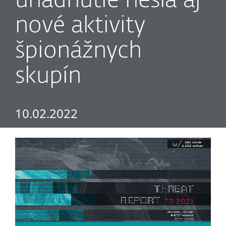
uhádnutie hesla aj
nové aktivity
špionážnych
skupín
10.02.2022