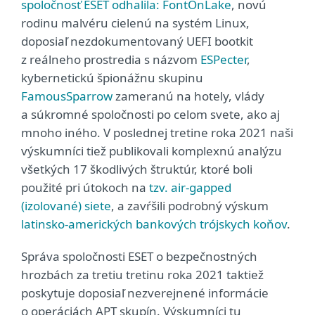
spoločnosť ESET odhalila:
FontOnLake
, novú
rodinu malvéru cielenú na systém Linux,
doposiaľ nezdokumentovaný UEFI bootkit
z reálneho prostredia s názvom
ESPecter
,
kybernetickú špionážnu skupinu
FamousSparrow
zameranú na hotely, vlády
a súkromné spoločnosti po celom svete, ako aj
mnoho iného. V poslednej tretine roka 2021 naši
výskumníci tiež publikovali komplexnú analýzu
všetkých 17 škodlivých štruktúr, ktoré boli
použité pri útokoch na
tzv. air‑gapped
(izolované) siete
, a zavŕšili podrobný výskum
latinsko-amerických bankových trójskych koňov
.
Správa spoločnosti ESET o bezpečnostných
hrozbách za tretiu tretinu roka 2021 taktiež
poskytuje doposiaľ nezverejnené informácie
o operáciách APT skupín. Výskumníci tu