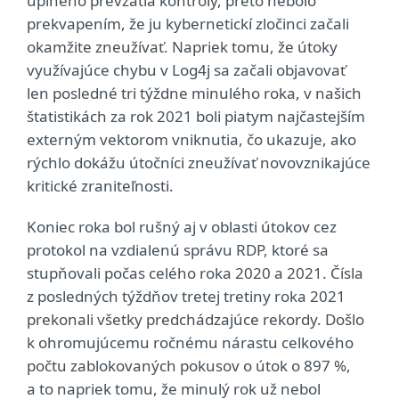
úplného prevzatia kontroly, preto nebolo
prekvapením, že ju kybernetickí zločinci začali
okamžite zneužívať. Napriek tomu, že útoky
využívajúce chybu v Log4j sa začali objavovať
len posledné tri týždne minulého roka, v našich
štatistikách za rok 2021 boli piatym najčastejším
externým vektorom vniknutia, čo ukazuje, ako
rýchlo dokážu útočníci zneužívať novovznikajúce
kritické zraniteľnosti.
Koniec roka bol rušný aj v oblasti útokov cez
protokol na vzdialenú správu RDP, ktoré sa
stupňovali počas celého roka 2020 a 2021. Čísla
z posledných týždňov tretej tretiny roka 2021
prekonali všetky predchádzajúce rekordy. Došlo
k ohromujúcemu ročnému nárastu celkového
počtu zablokovaných pokusov o útok o 897 %,
a to napriek tomu, že minulý rok už nebol