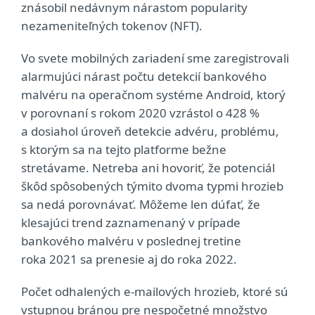
znásobil nedávnym nárastom popularity
nezameniteľných tokenov (NFT).
Vo svete mobilných zariadení sme zaregistrovali
alarmujúci nárast počtu detekcií bankového
malvéru na operačnom systéme Android, ktorý
v porovnaní s rokom 2020 vzrástol o 428 %
a dosiahol úroveň detekcie advéru, problému,
s ktorým sa na tejto platforme bežne
stretávame. Netreba ani hovoriť, že potenciál
škôd spôsobených týmito dvoma typmi hrozieb
sa nedá porovnávať. Môžeme len dúfať, že
klesajúci trend zaznamenaný v prípade
bankového malvéru v poslednej tretine
roka 2021 sa prenesie aj do roka 2022.
Počet odhalených e‑mailových hrozieb, ktoré sú
vstupnou bránou pre nespočetné množstvo