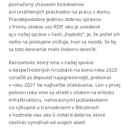
poznačený chaosom lockdownov
ani unáhlených prechodov na prácu z domu.
Pravdepodobne jedinou dobrou správou
z frontu útokov cez RDP, ako je uvedené
aj v našej správe v časti „Exploits“, je, že počet ich
cieľov sa postupne znižuje, hoci sa nezdá, že by
sa toto besnenie malo čoskoro skončiť.
Ransomvér, ktorý sme v našej správe
o bezpečnostných hrozbách na konci roka 2020
označili za doposiaľ najagresívnejší, prekonal
v roku 2021 tie najhoršie očakávania. Len v prvej
polovici roka sme sa stretli s útokmi na kritickú
infraštruktúru, nehoráznymi požiadavkami
na výkupné a transakciami v Bitcoinoch
v hodnote viac ako 5 miliárd dolárov, ktoré
útočníci vymáhali od svojich obetí.