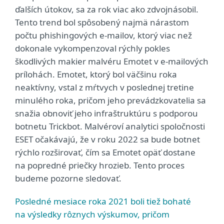
ďalších útokov, sa za rok viac ako zdvojnásobil.
Tento trend bol spôsobený najmä nárastom
počtu phishingových e‑mailov, ktorý viac než
dokonale vykompenzoval rýchly pokles
škodlivých makier malvéru Emotet v e‑mailových
prílohách. Emotet, ktorý bol väčšinu roka
neaktívny, vstal z mŕtvych v poslednej tretine
minulého roka, pričom jeho prevádzkovatelia sa
snažia obnoviť jeho infraštruktúru s podporou
botnetu Trickbot. Malvéroví analytici spoločnosti
ESET očakávajú, že v roku 2022 sa bude botnet
rýchlo rozširovať, čím sa Emotet opäť dostane
na popredné priečky hrozieb. Tento proces
budeme pozorne sledovať.
Posledné mesiace roka 2021 boli tiež bohaté
na výsledky rôznych výskumov, pričom