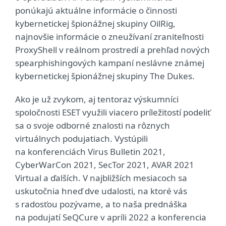
ponúkajú aktuálne informácie o činnosti
kybernetickej špionážnej skupiny OilRig,
najnovšie informácie o zneužívaní zraniteľnosti
ProxyShell v reálnom prostredí a prehľad nových
spearphishingových kampaní neslávne známej
kybernetickej špionážnej skupiny The Dukes.
Ako je už zvykom, aj tentoraz výskumníci
spoločnosti ESET využili viacero príležitostí podeliť
sa o svoje odborné znalosti na rôznych
virtuálnych podujatiach. Vystúpili
na konferenciách Virus Bulletin 2021,
CyberWarCon 2021, SecTor 2021, AVAR 2021
Virtual a ďalších. V najbližších mesiacoch sa
uskutočnia hneď dve udalosti, na ktoré vás
s radosťou pozývame, a to naša prednáška
na podujatí SeQCure v apríli 2022 a konferencia