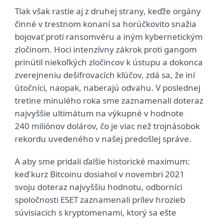
Tlak však rastie aj z druhej strany, keďže orgány
činné v trestnom konaní sa horúčkovito snažia
bojovať proti ransomvéru a iným kybernetickým
zločinom. Hoci intenzívny zákrok proti gangom
prinútil niekoľkých zločincov k ústupu a dokonca
zverejneniu dešifrovacích kľúčov, zdá sa, že iní
útočníci, naopak, naberajú odvahu. V poslednej
tretine minulého roka sme zaznamenali doteraz
najvyššie ultimátum na výkupné v hodnote
240 miliónov dolárov, čo je viac než trojnásobok
rekordu uvedeného v našej predošlej správe.
A aby sme pridali ďalšie historické maximum:
keď kurz Bitcoinu dosiahol v novembri 2021
svoju doteraz najvyššiu hodnotu, odborníci
spoločnosti ESET zaznamenali prílev hrozieb
súvisiacich s kryptomenami, ktorý sa ešte