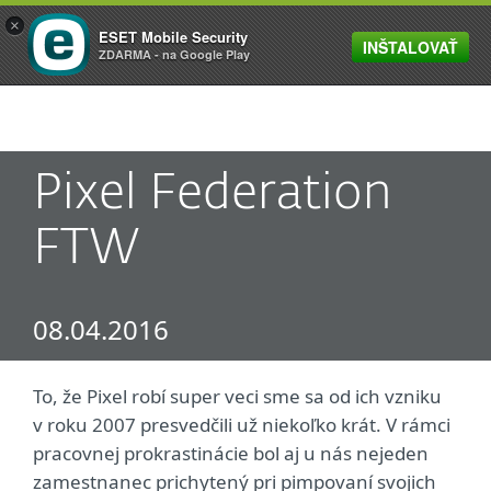
×
ESET Mobile Security
INŠTALOVAŤ
MENU
ZDARMA - na Google Play
Pixel Federation
FTW
08.04.2016
To, že Pixel robí super veci sme sa od ich vzniku
v roku 2007 presvedčili už niekoľko krát. V rámci
pracovnej prokrastinácie bol aj u nás nejeden
zamestnanec prichytený pri pimpovaní svojich