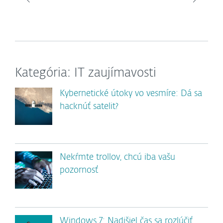
Kategória: IT zaujímavosti
Kybernetické útoky vo vesmíre: Dá sa
hacknúť satelit?
Nekŕmte trollov, chcú iba vašu
pozornosť
Windows 7: Nadišiel čas sa rozlúčiť