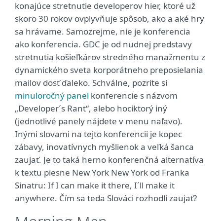
konajúce stretnutie developerov hier, ktoré už
skoro 30 rokov ovplyvňuje spôsob, ako a aké hry
sa hrávame. Samozrejme, nie je konferencia
ako konferencia. GDC je od nudnej predstavy
stretnutia košieľkárov stredného manažmentu z
dynamického sveta korporátneho preposielania
mailov dosť ďaleko. Schválne, pozrite si
minuloročný panel
konferencie s názvom
„Developer´s Rant“, alebo hociktorý iný
(jednotlivé panely nájdete v menu naľavo).
Inými slovami na tejto konferencii je kopec
zábavy, inovatívnych myšlienok a veľká šanca
zaujať. Je to taká herno konferenčná alternatíva
k textu piesne New York New York od Franka
Sinatru: If I can make it there, I´ll make it
anywhere. Čím sa teda Slováci rozhodli zaujať?