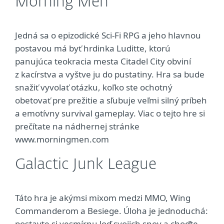
Morning Men
Jedná sa o epizodické Sci-Fi RPG a jeho hlavnou
postavou má byť hrdinka Luditte, ktorú
panujúca teokracia mesta Citadel City obviní
z kacírstva a vyštve ju do pustatiny. Hra sa bude
snažiť vyvolať otázku, koľko ste ochotný
obetovať pre prežitie a sľubuje veľmi silný príbeh
a emotívny survival gameplay. Viac o tejto hre si
prečítate na nádhernej stránke
www.morningmen.com
Galactic Junk League
Táto hra je akýmsi mixom medzi MMO, Wing
Commanderom a Besiege. Úloha je jednoduchá:
postavte si vesmírnu loď svojich snov a choďte