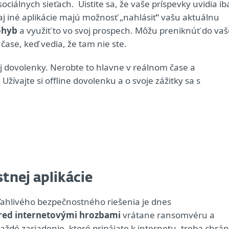
ociálnych sieťach. Uistite sa, že vaše príspevky uvidia ib
le aj iné aplikácie majú možnosť „nahlásiť“ vašu aktuálnu
ohyb
a využiť to vo svoj prospech. Môžu preniknúť do vaš
čase, keď vedia, že tam nie ste.
ej dovolenky. Nerobte to hlavne v reálnom čase a
Užívajte si offline dovolenku a o svoje zážitky sa s
tnej aplikácie
ahlivého bezpečnostného riešenia je dnes
pred internetovými hrozbami
vrátane ransomvéru a
ždé zariadenie, ktoré pripájate k internetu, treba chrán