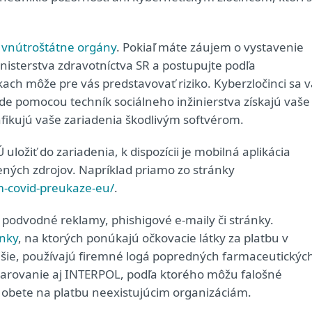
n
vnútroštátne orgány
. Pokiaľ máte záujem o vystavenie
inisterstva zdravotníctva SR a postupujte podľa
ach môže pre vás predstavovať riziko. Kyberzločinci sa v
kde pomocou techník sociálneho inžinierstva získajú vaše
nfikujú vaše zariadenia škodlivým softvérom.
 uložiť do zariadenia, k dispozícii je mobilná aplikácia
rených zdrojov. Napríklad priamo zo stránky
m-covid-preukaze-eu/
.
na podvodné reklamy, phishigové e-maily či stránky.
ánky
, na ktorých ponúkajú očkovacie látky za platbu v
ejšie, používajú firemné logá popredných farmaceutickýc
 varovanie aj INTERPOL, podľa ktorého môžu falošné
sť obete na platbu neexistujúcim organizáciám.