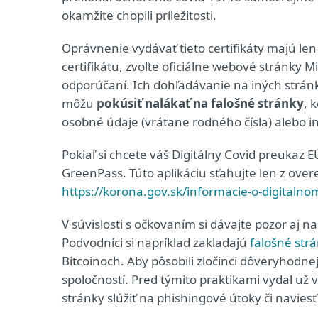
okamžite chopili príležitosti.
Oprávnenie vydávať tieto certifikáty majú le
certifikátu, zvoľte oficiálne webové stránky M
odporúčaní. Ich dohľadávanie na iných stránk
môžu
pokúsiť nalákať na falošné stránky
, 
osobné údaje (vrátane rodného čísla) alebo i
Pokiaľ si chcete váš Digitálny Covid preukaz EÚ
GreenPass. Túto aplikáciu sťahujte len z ove
https://korona.gov.sk/informacie-o-digitalno
V súvislosti s očkovaním si dávajte pozor aj 
Podvodníci si napríklad zakladajú
falošné str
Bitcoinoch. Aby pôsobili zločinci dôveryhodn
spoločností. Pred týmito praktikami vydal už
stránky slúžiť na phishingové útoky či navie