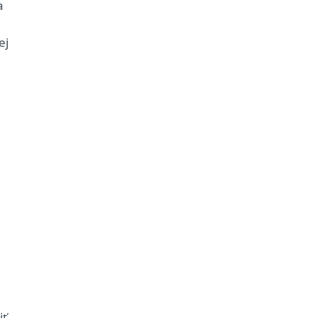
a
ej
iť