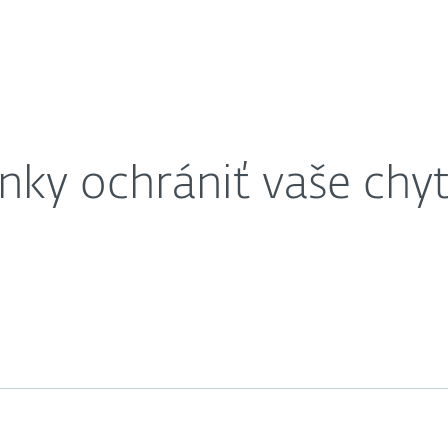
zariadenia a dáta v nich?
ahnuť
Prečo ESET?
ky ochrániť vaše chyt