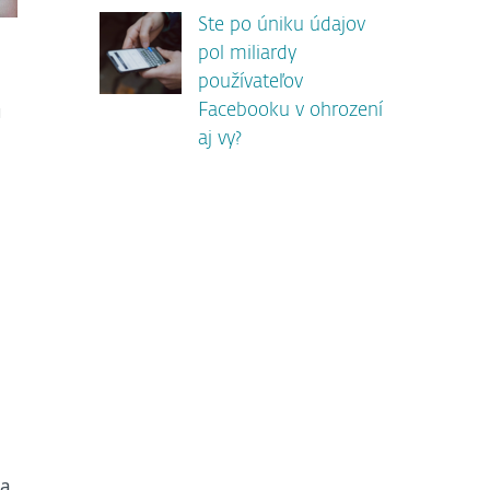
Ste po úniku údajov
pol miliardy
používateľov
ú
Facebooku v ohrození
aj vy?
sa