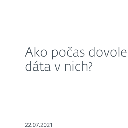
Domácnosti
Firmy
SK
Ako počas dovolenky ochrániť vaše chytré 
Ochrana pre domácnosti
Sti
Ako počas dovolen
dáta v nich?
22.07.2021