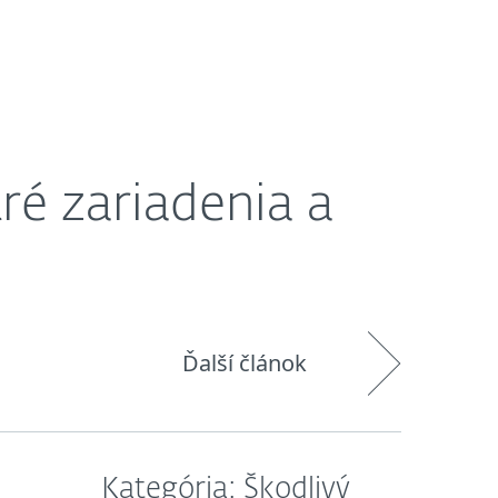
O nás
Košík
Slovensko
Zákaznícka zóna
ré zariadenia a
Ďalší článok
Kategória: Škodlivý