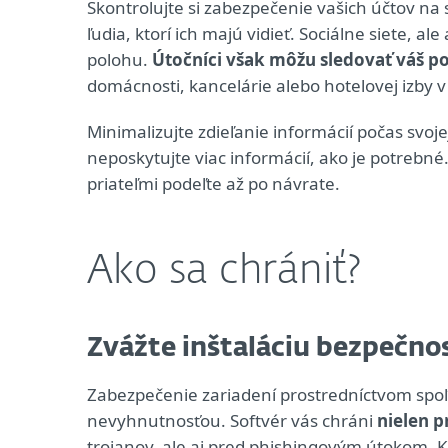
Skontrolujte si zabezpečenie vašich účtov na s
ľudia, ktorí ich majú vidieť. Sociálne siete, a
polohu.
Útočníci však môžu sledovať váš p
domácnosti, kancelárie alebo hotelovej izby v 
Minimalizujte zdieľanie informácií počas svoj
neposkytujte viac informácií, ako je potrebné. 
priateľmi podeľte až po návrate.
Ako sa chrániť?
Zvážte inštaláciu bezpečnos
Zabezpečenie zariadení prostredníctvom spoľ
nevyhnutnosťou. Softvér vás chráni
nielen 
trojanov, ale aj pred phishingovým útokom. Ka