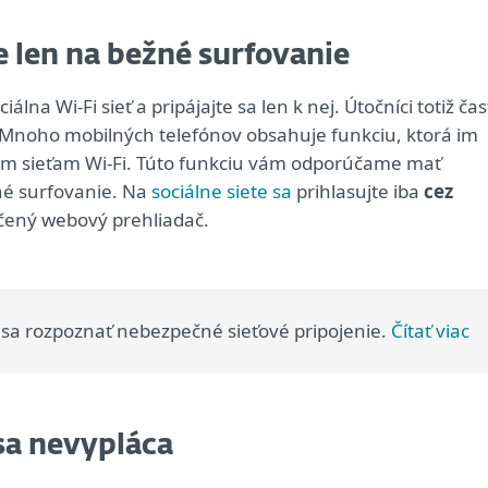
e len na bežné surfovanie
ciálna Wi-Fi sieť a pripájajte sa len k nej. Útočníci totiž ča
 Mnoho mobilných telefónov obsahuje funkciu, ktorá im
ým sieťam Wi-Fi. Túto funkciu vám odporúčame mať
né surfovanie. Na
sociálne siete sa
prihlasujte iba
cez
čený webový prehliadač.
e sa rozpoznať nebezpečné sieťové pripojenie.
Čítať viac
sa nevypláca