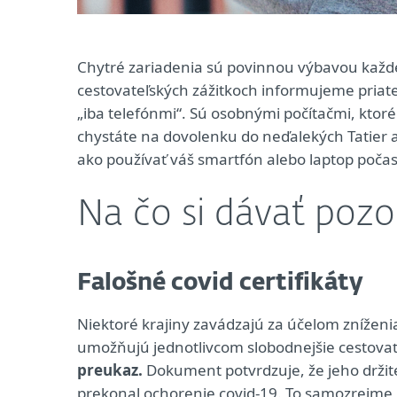
Chytré zariadenia sú povinnou výbavou každ
cestovateľských zážitkoch informujeme priateľ
„iba telefónmi“. Sú osobnými počítačmi, ktoré
chystáte na dovolenku do neďalekých Tatier a
ako používať váš smartfón alebo laptop poča
Na čo si dávať pozo
Falošné covid certifikáty
Niektoré krajiny zavádzajú za účelom zníženia r
umožňujú jednotlivcom slobodnejšie cestovať
preukaz.
Dokument potvrdzuje, že jeho držite
prekonal ochorenie covid-19. To samozrejme n