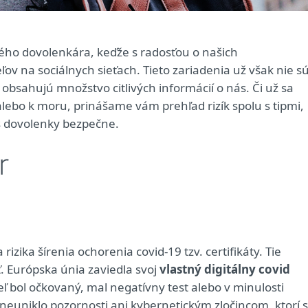
ého dovolenkára, keďže s radosťou o našich
ov na sociálnych sieťach. Tieto zariadenia už však nie s
 obsahujú množstvo citlivých informácií o nás. Či už sa
lebo k moru, prinášame vám prehľad rizík spolu s tipmi,
s dovolenky bezpečne.
r
izika šírenia ochorenia covid-19 tzv. certifikáty. Tie
. Európska únia zaviedla svoj
vlastný digitálny covid
ľ bol očkovaný, mal negatívny test alebo v minulosti
euniklo pozornosti ani kybernetickým zločincom, ktorí 