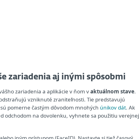
e zariadenia aj inými spôsobmi
 vášho zariadenia a aplikácie v ňom v
aktuálnom stave
.
dstraňujú vzniknuté zraniteľnosti. Tie predstavujú
m a sú pomerne častým dôvodom mnohých
únikov dát
. Ak
red odchodom na dovolenku, vyhnete sa použitiu verejnej
ebo iným prístupom (FaceID). Nastavte si tiež časový