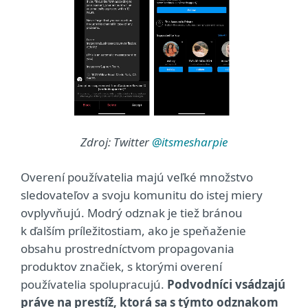
Zdroj: Twitter
@itsmesharpie
Overení používatelia majú veľké množstvo
sledovateľov a svoju komunitu do istej miery
ovplyvňujú. Modrý odznak je tiež bránou
k ďalším príležitostiam, ako je speňaženie
obsahu prostredníctvom propagovania
produktov značiek, s ktorými overení
používatelia spolupracujú.
Podvodníci vsádzajú
práve na prestíž, ktorá sa s týmto odznakom