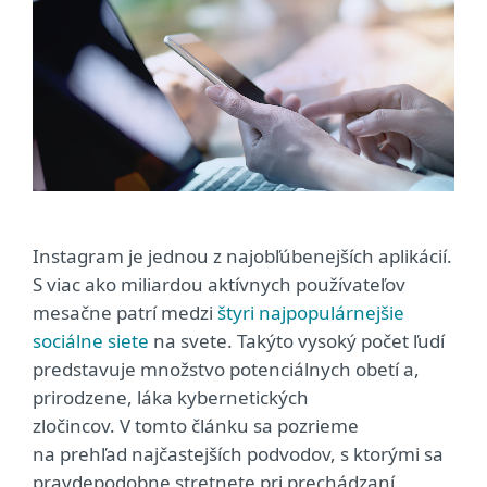
Instagram je jednou z najobľúbenejších aplikácií.
S viac ako miliardou aktívnych používateľov
mesačne patrí medzi
štyri najpopulárnejšie
sociálne siete
na svete. Takýto vysoký počet ľudí
predstavuje množstvo potenciálnych obetí a,
prirodzene, láka kybernetických
zločincov.
V tomto článku sa pozrieme
na prehľad najčastejších podvodov, s ktorými sa
pravdepodobne stretnete pri prechádzaní