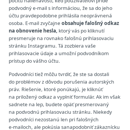
pocitu naliehavosti, keď používateľovi príde
podvodný e‑mail s informáciou, že sa do jeho
účtu pravdepodobne prihlásila neoprávnená
osoba. E‑mail zvyčajne
obsahuje falošný odkaz
na obnovenie hesla,
ktorý vás po kliknutí
presmeruje na rovnako falošnú prihlasovaciu
stránku Instagramu. Tá zozbiera vaše
prihlasovacie údaje a umožní podvodníkom
prístup do vášho účtu.
Podvodníci tiež môžu tvrdiť, že ste sa dostali
do problémov z dôvodu porušenia autorských
práv. Riešenie, ktoré ponúkajú, je kliknúť
na priložený odkaz a vyplniť formulár. Ak im však
sadnete na lep, budete opäť presmerovaný
na podvodnú prihlasovaciu stránku.
Niekedy
podvodníci nezostanú len pri falošných
e‑mailoch, ale pokúsia sa
napodobniť zákaznícku