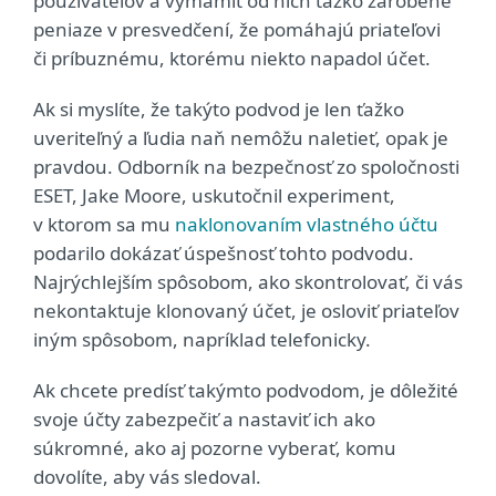
používateľov a vymámiť od nich ťažko zarobené
peniaze v presvedčení, že pomáhajú priateľovi
či príbuznému, ktorému niekto napadol účet.
Ak si myslíte, že takýto podvod je len ťažko
uveriteľný a ľudia naň nemôžu naletieť, opak je
pravdou. Odborník na bezpečnosť zo spoločnosti
ESET, Jake Moore, uskutočnil experiment,
v ktorom sa mu
naklonovaním vlastného účtu
podarilo dokázať úspešnosť tohto podvodu.
Najrýchlejším spôsobom, ako skontrolovať, či vás
nekontaktuje klonovaný účet, je osloviť priateľov
iným spôsobom, napríklad telefonicky.
Ak chcete predísť takýmto podvodom, je dôležité
svoje účty zabezpečiť a nastaviť ich ako
súkromné, ako aj pozorne vyberať, komu
dovolíte, aby vás sledoval.