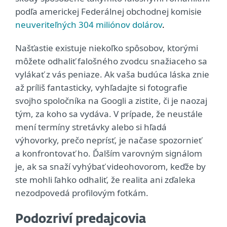
podľa americkej Federálnej obchodnej komisie
neuveriteľných 304 miliónov dolárov
.
Našťastie existuje niekoľko spôsobov, ktorými
môžete odhaliť falošného zvodcu snažiaceho sa
vylákať z vás peniaze. Ak vaša budúca láska znie
až príliš fantasticky, vyhľadajte si fotografie
svojho spoločníka na Googli a zistite, či je naozaj
tým, za koho sa vydáva. V prípade, že neustále
mení termíny stretávky alebo si hľadá
výhovorky, prečo neprísť, je načase spozornieť
a konfrontovať ho. Ďalším varovným signálom
je, ak sa snaží vyhýbať videohovorom, keďže by
ste mohli ľahko odhaliť, že realita ani zďaleka
nezodpovedá profilovým fotkám.
Podozriví predajcovia