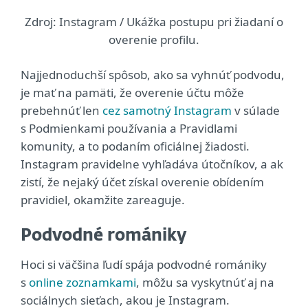
Zdroj: Instagram / Ukážka postupu pri žiadaní o
overenie profilu.
Najjednoduchší spôsob, ako sa vyhnúť podvodu,
je mať na pamäti, že overenie účtu môže
prebehnúť len
cez samotný Instagram
v súlade
s Podmienkami používania a Pravidlami
komunity, a to podaním oficiálnej žiadosti.
Instagram pravidelne vyhľadáva útočníkov, a ak
zistí, že nejaký účet získal overenie obídením
pravidiel, okamžite zareaguje.
Podvodné romániky
Hoci si väčšina ľudí spája podvodné romániky
s
online zoznamkami
, môžu sa vyskytnúť aj na
sociálnych sieťach, akou je Instagram.