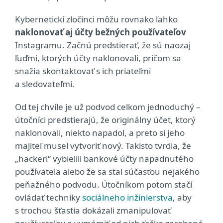
Kybernetickí zločinci môžu rovnako ľahko
naklonovať aj účty bežných používateľov
Instagramu. Začnú predstierať, že sú naozaj
ľuďmi, ktorých účty naklonovali, pričom sa
snažia skontaktovať s ich priateľmi
a sledovateľmi.
Od tej chvíle je už podvod celkom jednoduchý –
útočníci predstierajú, že originálny účet, ktorý
naklonovali, niekto napadol, a preto si jeho
majiteľ musel vytvoriť nový. Takisto tvrdia, že
„hackeri“ vybielili bankové účty napadnutého
používateľa alebo že sa stal súčasťou nejakého
peňažného podvodu. Útočníkom potom stačí
ovládať techniky
sociálneho inžinierstva
, aby
s trochou šťastia dokázali zmanipulovať