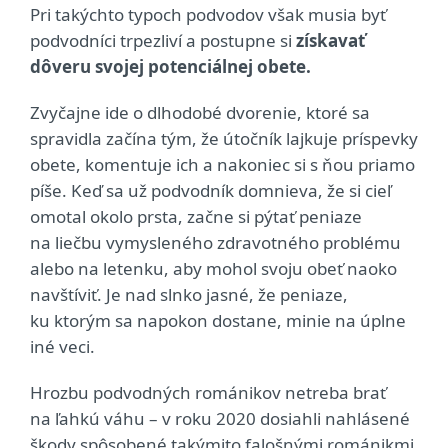
Pri takýchto typoch podvodov však musia byť
podvodníci trpezliví a postupne si
získavať
dôveru svojej potenciálnej obete.
Zvyčajne ide o dlhodobé dvorenie, ktoré sa
spravidla začína tým, že útočník lajkuje príspevky
obete, komentuje ich a nakoniec si s ňou priamo
píše. Keď sa už podvodník domnieva, že si cieľ
omotal okolo prsta, začne si pýtať peniaze
na liečbu vymysleného zdravotného problému
alebo na letenku, aby mohol svoju obeť naoko
navštíviť. Je nad slnko jasné, že peniaze,
ku ktorým sa napokon dostane, minie na úplne
iné veci.
Hrozbu podvodných románikov netreba brať
na ľahkú váhu – v roku 2020 dosiahli nahlásené
škody spôsobené takýmito falošnými románikmi