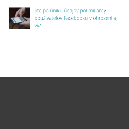
Ste po úniku údajov pol miliardy
používateľov Facebooku v ohrození aj
vy?
Pre domácnosti
Pre firmy
Užitočné informácie