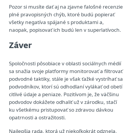
Pozor si musíte dať aj na zjavne falošné recenzie
plné pravopisných chýb, ktoré budú popierať
všetky negatíva spájané s produktami a,
naopak, popisovať ich budú len v superlatívoch.
Záver
Spoločnosti pôsobiace v oblasti sociálnych médií
sa snažia svoje platformy monitorovať a filtrovať
podvodné taktiky, stále je však ťažké vystríhať sa
podvodníkov, ktorí sú odhodlaní vylákať od obetí
citlivé údaje a peniaze. Pozitívom je, že väčšinu
podvodov dokážete odhaliť už v zárodku, stačí
ku všetkému pristupovať so zdravou dávkou
opatrnosti a ostražitosti.
Najlepšia rada, ktorá už niekoľkokrát odznela,