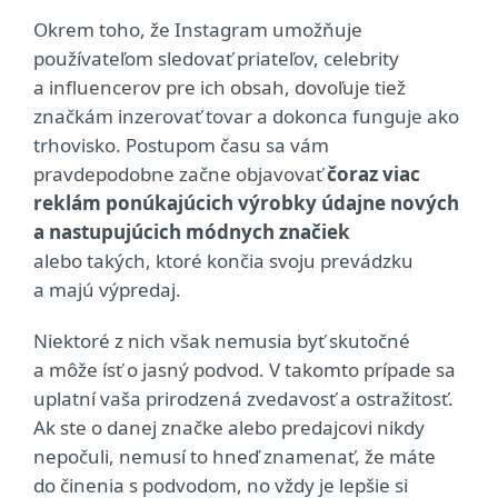
Okrem toho, že Instagram umožňuje
používateľom sledovať priateľov, celebrity
a influencerov pre ich obsah, dovoľuje tiež
značkám inzerovať tovar a dokonca funguje ako
trhovisko. Postupom času sa vám
pravdepodobne začne objavovať
čoraz viac
reklám ponúkajúcich výrobky údajne nových
a nastupujúcich módnych značiek
alebo takých, ktoré končia svoju prevádzku
a majú výpredaj.
Niektoré z nich však nemusia byť skutočné
a môže ísť o jasný podvod. V takomto prípade sa
uplatní vaša prirodzená zvedavosť a ostražitosť.
Ak ste o danej značke alebo predajcovi nikdy
nepočuli, nemusí to hneď znamenať, že máte
do činenia s podvodom, no vždy je lepšie si