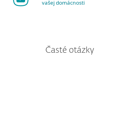
vašej domácnosti
Časté otázky
V súčasnosti mám
nainštalovaný produkt ESET
Smart Security Premium. Aké
dôsledky má pre mňa táto
zmena?
Ako si stiahnem ochranu na
moje zariadenie?