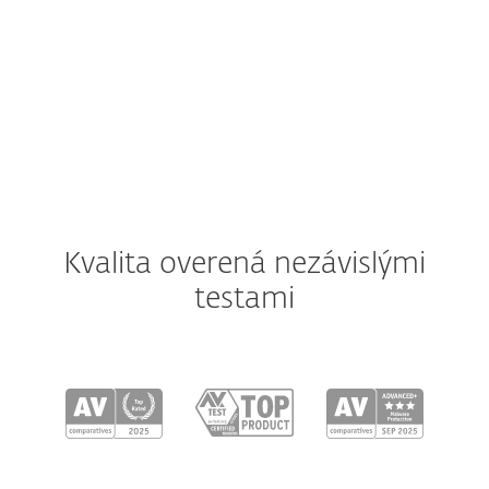
Prehľad produktov, ktoré obsahuje vybrané
predplatné.
Kvalita overená nezávislými
testami