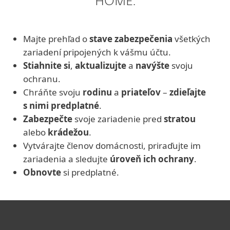
HOME.
Majte prehľad o
stave zabezpečenia
všetkých
zariadení pripojených k vášmu účtu.
Stiahnite si
,
aktualizujte
a
navýšte
svoju
ochranu.
Chráňte svoju
rodinu
a
priateľov
–
zdieľajte
s nimi predplatné
.
Zabezpečte
svoje zariadenie pred
stratou
alebo
krádežou
.
Vytvárajte členov domácnosti, priraďujte im
zariadenia a sledujte
úroveň ich ochrany
.
Obnovte
si predplatné.