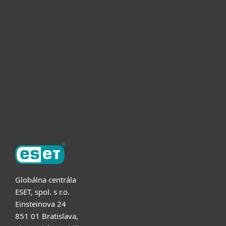
Pre domácnosti
Pre firmy
Užitočné informácie
Partnerstvo
O ESET
Globálna centrála
ESET, spol. s r.o.
Einsteinova 24
851 01 Bratislava,