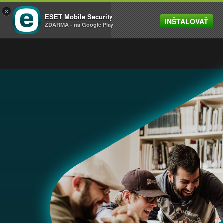
×
ESET Mobile Security
INŠTALOVAŤ
MENU
ZDARMA - na Google Play