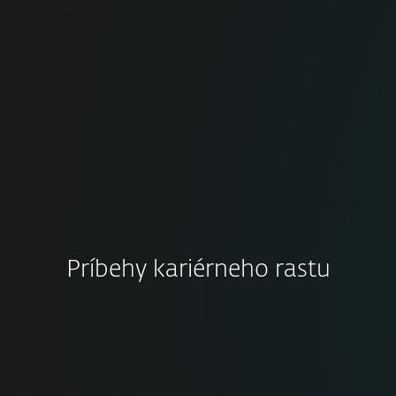
IT divízia
Predaj
Korporátne riešenia
Príbehy kariérneho rastu
„Juraj Malcho je