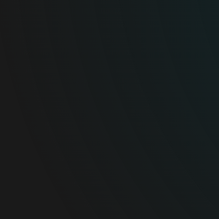
technologickým riaditeľom
spoločnosti ESET od roku 2016.
Na tejto pozícii zohral kľúčovú
úlohu pri dosahovaní
technologického pokroku
a strategickom smerovaní
spoločnosti. Juraj nastúpil
do spoločnosti ESET v roku
2004 ako výskumník vírusov
zodpovedný za detekciu
a výskum hrozieb a takisto
pôsobil ako vedúci výskumu
a šéf vírusového laboratória.
Juraj má viac ako 20 rokov
skúseností v oblasti
kybernetickej bezpečnosti a je
uznávaným odborníkom