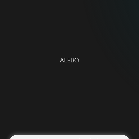
UX Dizajnér/ka v Košiciach
alebo Softvérový/á inžinier/ka
v Žiline?
Preskúmať všetky pracovné ponuky
ALEBO
Chcete zmeniť svet
k lepšiemu?
Otestujte svoje zručnosti