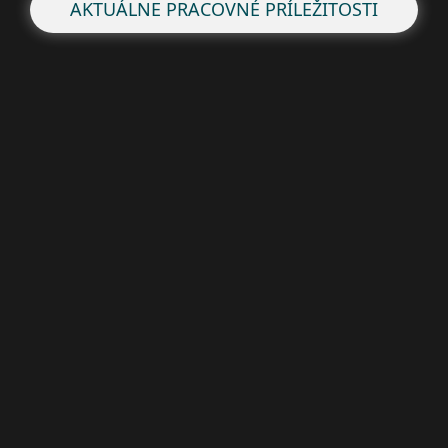
AKTUÁLNE PRACOVNÉ PRÍLEŽITOSTI
Pre domácnosti
Pre firmy
Užitočné informácie
Partnerstvo
O ESET