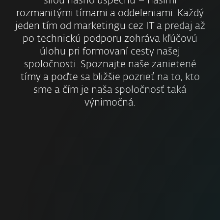
silou nášho úspechu – našimi
rozmanitými tímami a oddeleniami. Každý
jeden tím od marketingu cez IT a predaj až
po technickú podporu zohráva kľúčovú
úlohu pri formovaní cesty našej
spoločnosti. Spoznajte naše zanietené
tímy a poďte sa bližšie pozrieť na to, kto
sme a čím je naša spoločnosť taká
výnimočná.
Technológie
Marketing
Divízia COO
Financie