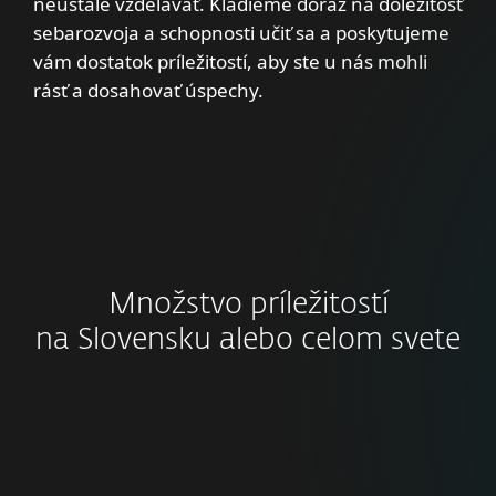
neustále vzdelávať. Kladieme dôraz na dôležitosť
sebarozvoja a schopnosti učiť sa a poskytujeme
vám dostatok príležitostí, aby ste u nás mohli
rásť a dosahovať úspechy.
Množstvo príležitostí
na Slovensku alebo celom svete
Špecialista/ka technickej
podpory v Bratislave,