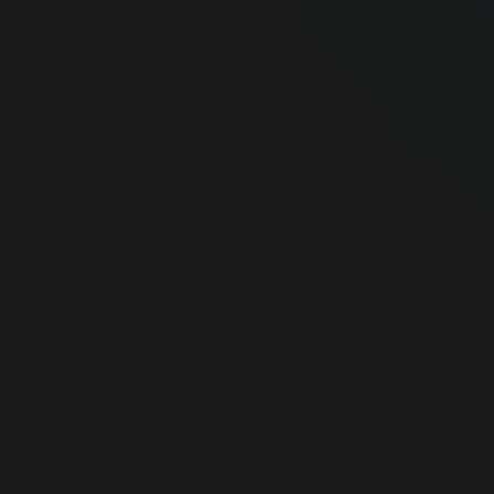
na reverzné inžinierstvo. Bol
pozvaný prednášať pred
publikom v NATO a naďalej
aktívne vystupuje
na významných konferenciách
o kybernetickej bezpečnosti,
ako sú AVAR, VB Conference
a CARO.“
Juraj Malcho,
technologický
riaditeľ