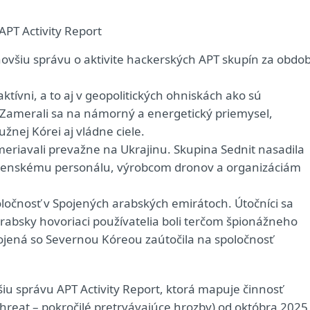
novšiu správu o aktivite hackerských APT skupín za obdob
tívni, a to aj v geopolitických ohniskách ako sú
. Zamerali sa na námorný a energetický priemysel,
žnej Kórei aj vládne ciele.
eriavali prevažne na Ukrajinu. Skupina Sednit nasadila
vojenskému personálu, výrobcom dronov a organizáciám
ločnosť v Spojených arabských emirátoch. Útočníci sa
arabsky hovoriaci používatelia boli terčom špionážneho
pojená so Severnou Kóreou zaútočila na spoločnosť
šiu správu APT Activity Report, ktorá mapuje činnosť
hreat – pokročilé pretrvávajúce hrozby) od októbra 2025