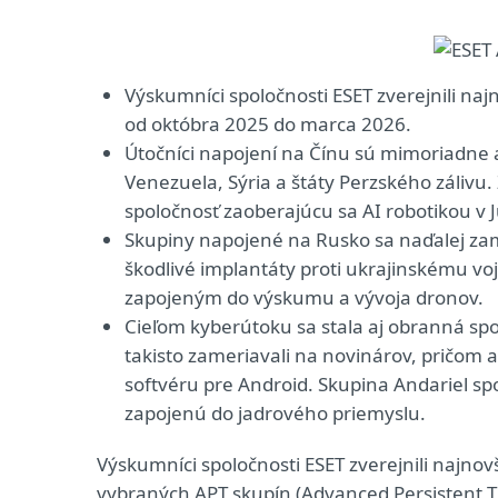
Výskumníci spoločnosti ESET zverejnili naj
od októbra 2025 do marca 2026.
Útočníci napojení na Čínu sú mimoriadne ak
Venezuela, Sýria a štáty Perzského zálivu
spoločnosť zaoberajúcu sa AI robotikou v Ju
Skupiny napojené na Rusko sa naďalej zam
škodlivé implantáty proti ukrajinskému 
zapojeným do výskumu a vývoja dronov.
Cieľom kyberútoku sa stala aj obranná spo
takisto zameriavali na novinárov, pričom 
softvéru pre Android. Skupina Andariel s
zapojenú do jadrového priemyslu.
Výskumníci spoločnosti ESET zverejnili najnov
vybraných APT skupín (Advanced Persistent T