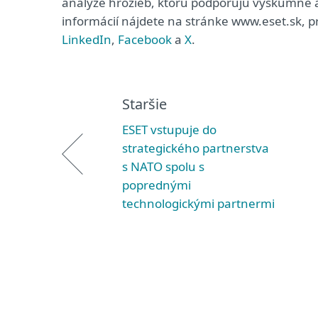
analýze hrozieb, ktorú podporujú výskumné a 
informácií nájdete na stránke www.eset.sk, p
LinkedIn
,
Facebook
a
X
.
Staršie
ESET vstupuje do
strategického partnerstva
s NATO spolu s
poprednými
technologickými partnermi