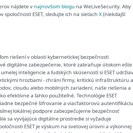
erov nájdete v
najnovšom blogu
na WeLiveSecurity. Aby
 spoločnosti ESET, sledujte ich na sieťach
X
(niekdajší
 riešení v oblasti kybernetickej bezpečnosti
ové digitálne zabezpečenie, ktoré zabraňuje útokom ešte
umelej inteligencie a ľudských skúseností si ESET udržia
ckými hrozbami - chráni firmy, kritickú infraštruktúru a
odov, cloudu alebo mobilných zariadení, naše riešenia a
oko efektívne a ľahko použiteľné. Technológie ESET
adne bezpečné šifrovanie a viacfaktorovú autentifikáciu
 silnej lokálnej podpore zabezpečujeme bezpečnosť
le sa vyvíjajúce digitálne prostredie si vyžaduje
spoločnosti ESET je výskum na svetovej úrovni a výkonnej