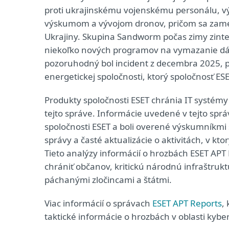
proti ukrajinskému vojenskému personálu, v
výskumom a vývojom dronov, pričom sa zameri
Ukrajiny. Skupina Sandworm počas zimy zintenz
niekoľko nových programov na vymazanie dát
pozoruhodný bol incident z decembra 2025, pr
energetickej spoločnosti, ktorý spoločnosť E
Produkty spoločnosti ESET chránia IT systémy 
tejto správe. Informácie uvedené v tejto spr
spoločnosti ESET a boli overené výskumníkmi 
správy a časté aktualizácie o aktivitách, v k
Tieto analýzy informácií o hrozbách ESET AP
chrániť občanov, kritickú národnú infraštruk
páchanými zločincami a štátmi.
Viac informácií o správach
ESET APT Reports
,
taktické informácie o hrozbách v oblasti kybe