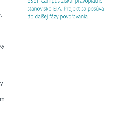
ESET Campus získal právoplatné
stanovisko EIA. Projekt sa posúva
,
do ďalšej fázy povoľovania
ky
py
em