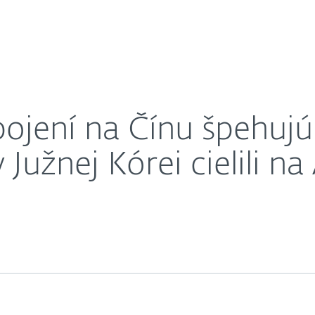
O nás
e a v Perzskom zálive, v Južnej Kórei cielili na AI ro
Kariéra
Kontakt
ojení na Čínu špehujú
 Južnej Kórei cielili na