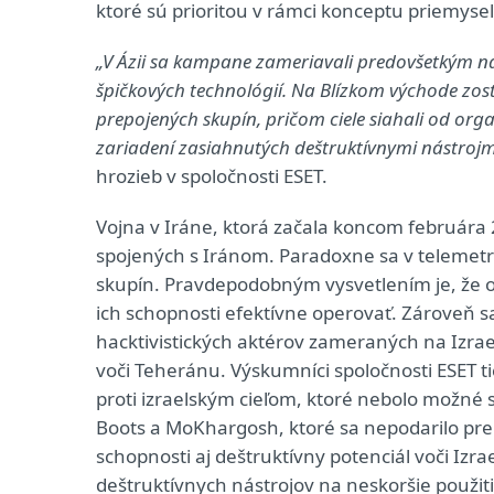
ktoré sú prioritou v rámci konceptu priemyse
„V Ázii sa kampane zameriavali predovšetkým na 
špičkových technológií. Na Blízkom východe zost
prepojených skupín, pričom ciele siahali od or
zariadení zasiahnutých deštruktívnymi nástrojm
hrozieb v spoločnosti ESET.
Vojna v Iráne, ktorá začala koncom februára 
spojených s Iránom. Paradoxne sa v telemetrii 
skupín. Pravdepodobným vysvetlením je, že 
ich schopnosti efektívne operovať. Zároveň sa
hacktivistických aktérov zameraných na Izrael
voči Teheránu. Výskumníci spoločnosti ESET 
proti izraelským cieľom, ktoré nebolo možné 
Boots a MoKhargosh, ktoré sa nepodarilo pre
schopnosti aj deštruktívny potenciál voči Izr
deštruktívnych nástrojov na neskoršie použiti