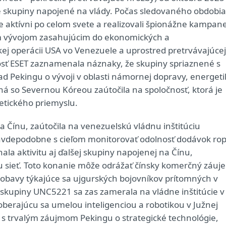
é skupiny napojené na vlády. Počas sledovaného obdobia
e aktívni po celom svete a realizovali špionážne kampane
kým vývojom zasahujúcim do ekonomických a
j operácii USA vo Venezuele a uprostred pretrvávajúcej
čnosť ESET zaznamenala náznaky, že skupiny spriaznené s
ľad Pekingu o vývoji v oblasti námornej dopravy, energeti
ená so Severnou Kóreou zaútočila na spoločnosť, ktorá je
etického priemyslu.
 Čínu, zaútočila na venezuelskú vládnu inštitúciu
avdepodobne s cieľom monitorovať odolnosť dodávok ro
la aktivitu aj ďalšej skupiny napojenej na Čínu,
nu sieť. Toto konanie môže odrážať čínsky komerčný záuj
 obavy týkajúce sa ujgurských bojovníkov prítomných v
 skupiny UNC5221 sa zas zamerala na vládne inštitúcie v
berajúcu sa umelou inteligenciou a robotikou v Južnej
 s trvalým záujmom Pekingu o strategické technológie,