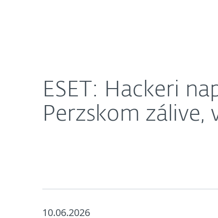
Domácnosti
Firmy
ESET: Hackeri napojení na Čínu špehujú vo Venezuel
O nás
Press centrum
ESET: Hackeri nap
Perzskom zálive, v
10.06.2026