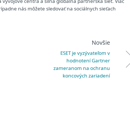
vývojové centrá a silná globálna partnerská sieť. Viac
rípadne nás môžete sledovať na sociálnych sieťach
Novšie
ESET je vyzývateľom v
hodnotení Gartner
zameranom na ochranu
koncových zariadení