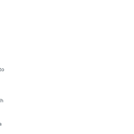
to
ch
a