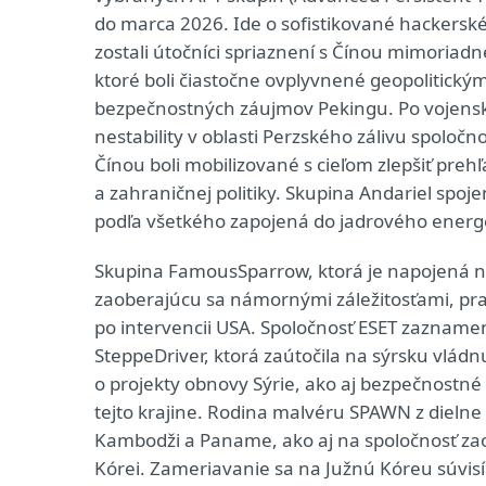
do marca 2026. Ide o sofistikované hackersk
zostali útočníci spriaznení s Čínou mimoriadn
ktoré boli čiastočne ovplyvnené geopolitic
bezpečnostných záujmov Pekingu. Po vojenske
nestability v oblasti Perzského zálivu spolo
Čínou boli mobilizované s cieľom zlepšiť preh
a zahraničnej politiky. Skupina Andariel spoj
podľa všetkého zapojená do jadrového energ
Skupina FamousSparrow, ktorá je napojená na
zaoberajúcu sa námornými záležitosťami, pr
po intervencii USA. Spoločnosť ESET zaznamena
SteppeDriver, ktorá zaútočila na sýrsku vlád
o projekty obnovy Sýrie, ako aj bezpečnostné
tejto krajine. Rodina malvéru SPAWN z dielne
Kambodži a Paname, ako aj na spoločnosť zao
Kórei. Zameriavanie sa na Južnú Kóreu súvisí