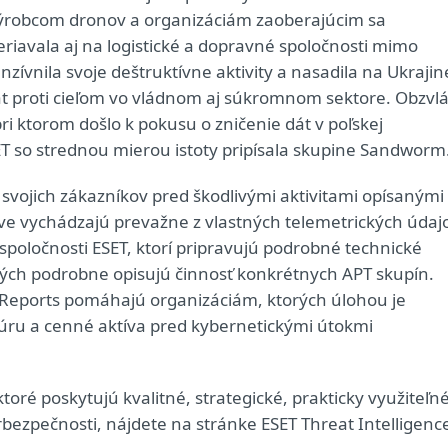
ýrobcom dronov a organizáciám zaoberajúcim sa
avala aj na logistické a dopravné spoločnosti mimo
ívnila svoje deštruktívne aktivity a nasadila na Ukrajin
 proti cieľom vo vládnom aj súkromnom sektore. Obzvlá
i ktorom došlo k pokusu o zničenie dát v poľskej
SET so strednou mierou istoty pripísala skupine Sandworm
svojich zákazníkov pred škodlivými aktivitami opísanými
áve vychádzajú prevažne z vlastných telemetrických údaj
spoločnosti ESET, ktorí pripravujú podrobné technické
torých podrobne opisujú činnosť konkrétnych APT skupín.
T Reports pomáhajú organizáciám, ktorých úlohou je
túru a cenné aktíva pred kybernetickými útokmi
 ktoré poskytujú kvalitné, strategické, prakticky využiteľn
rbezpečnosti, nájdete na stránke ESET Threat Intelligenc