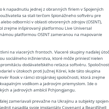
ošlo k napadnutiu jednej z obranných firiem v Spojených
oužívatelia sa stali terčom špionážneho softvéru pre
alebo odborníci v oblasti otvorených zdrojov (OSINT),
l zrejme inšpirovaný platformou Live Universal
 známou platformou OSINT zameranou na mapovanie
ívni na viacerých frontoch. Viaceré skupiny naďalej útoči
 sociálneho inžinierstva, ktoré môže priniesť nielen
kompromitáciu dodávateľského reťazca softvéru. Spoločnosť
dariel v útokoch proti Južnej Kórei, kde táto skupina
omvér Rook v rámci strojárskej spoločnosti, ktorá zrejme
s kvapalným vodíkom a jadrovým priemyslom. Ide o
ických a jadrových ambícií Pchjongjangu.
lej zameriavali prevažne na Ukrajinu a subjekty spojen
 Sednit nasadila svoje implantáty Covenant a BeardShell