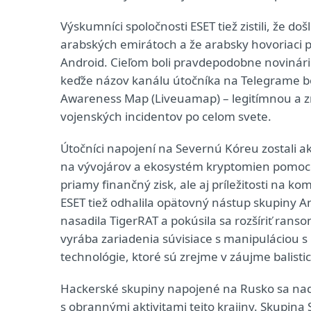
Výskumníci spoločnosti ESET tiež zistili, že d
arabských emirátoch a že arabsky hovoriaci p
Android. Cieľom boli pravdepodobne novinári 
keďže názov kanálu útočníka na Telegrame bo
Awareness Map (Liveuamap) – legitímnou a
vojenských incidentov po celom svete.
Útočníci napojení na Severnú Kóreu zostali akt
na vývojárov a ekosystém kryptomien pomocou
priamy finančný zisk, ale aj príležitosti na 
ESET tiež odhalila opätovný nástup skupiny An
nasadila TigerRAT a pokúsila sa rozšíriť rans
vyrába zariadenia súvisiace s manipuláciou 
technológie, ktoré sú zrejme v záujme balist
Hackerské skupiny napojené na Rusko sa naďa
s obrannými aktivitami tejto krajiny. Skupina