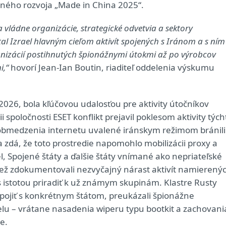
lného rozvoja „Made in China 2025“.
vládne organizácie, strategické odvetvia a sektory
al Izrael hlavným cieľom aktivít spojených s Iránom a s ním
ganizácií postihnutých špionážnymi útokmi až po výrobcov
i,“
hovorí Jean-Ian Boutin, riaditeľ oddelenia výskumu
2026, bola kľúčovou udalosťou pre aktivity útočníkov
spoločnosti ESET konflikt prejavil poklesom aktivity tých
obmedzenia internetu uvalené iránskym režimom bránili
 zdá, že toto prostredie napomohlo mobilizácii proxy a
, Spojené štáty a ďalšie štáty vnímané ako nepriateľské
tiež zdokumentovali nezvyčajný nárast aktivít namierený
s istotou priradiť k už známym skupinám. Klastre Rusty
pojiť s konkrétnym štátom, preukázali špionážne
aelu – vrátane nasadenia wiperu typu bootkit a zachovani
e.