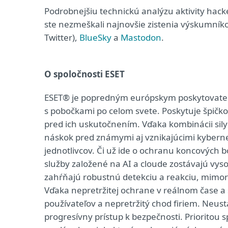
Podrobnejšiu technickú analýzu aktivity hack
ste nezmeškali najnovšie zistenia výskumníkov
Twitter),
BlueSky
a
Mastodon
.
O spoločnosti ESET
ESET® je popredným európskym poskytovateľom
s pobočkami po celom svete. Poskytuje špičk
pred ich uskutočnením. Vďaka kombinácii sily 
náskok pred známymi aj vznikajúcimi kyberneti
jednotlivcov. Či už ide o ochranu koncových b
služby založené na AI a cloude zostávajú vys
zahŕňajú robustnú detekciu a reakciu, mimori
Vďaka nepretržitej ochrane v reálnom čase a
používateľov a nepretržitý chod firiem. Neustá
progresívny prístup k bezpečnosti. Prioritou 