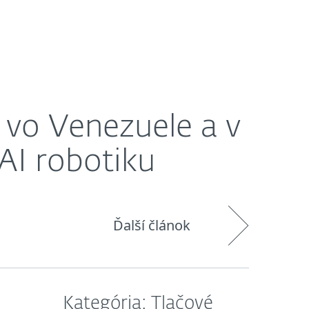
O nás
Košík
Slovensko
botiku
 vo Venezuele a v
 AI robotiku
Ďalší článok
Kategória: Tlačové