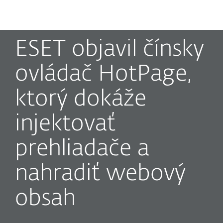
MENU
ESET objavil čínsky
ovládač HotPage,
ktorý dokáže
injektovať
prehliadače a
nahradiť webový
obsah