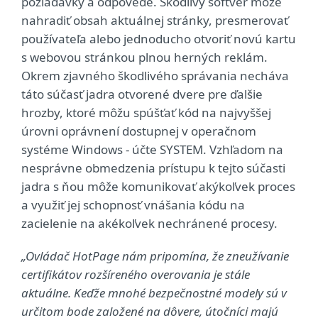
požiadavky a odpovede. Škodlivý softvér môže
nahradiť obsah aktuálnej stránky, presmerovať
používateľa alebo jednoducho otvoriť novú kartu
s webovou stránkou plnou herných reklám.
Okrem zjavného škodlivého správania necháva
táto súčasť jadra otvorené dvere pre ďalšie
hrozby, ktoré môžu spúšťať kód na najvyššej
úrovni oprávnení dostupnej v operačnom
systéme Windows - účte SYSTEM. Vzhľadom na
nesprávne obmedzenia prístupu k tejto súčasti
jadra s ňou môže komunikovať akýkoľvek proces
a využiť jej schopnosť vnášania kódu na
zacielenie na akékoľvek nechránené procesy.
„Ovládač HotPage nám pripomína, že zneužívanie
certifikátov rozšíreného overovania je stále
aktuálne. Keďže mnohé bezpečnostné modely sú v
určitom bode založené na dôvere, útočníci majú