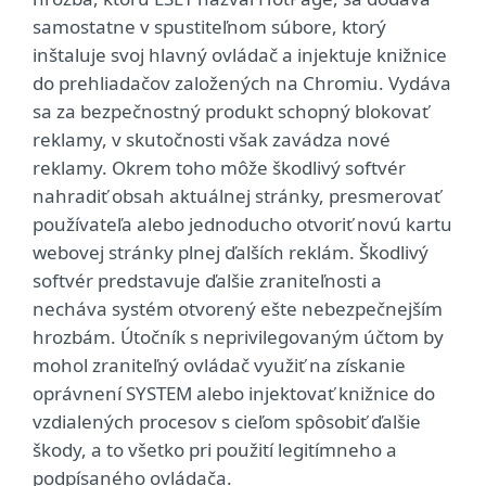
samostatne v spustiteľnom súbore, ktorý
inštaluje svoj hlavný ovládač a injektuje knižnice
do prehliadačov založených na Chromiu. Vydáva
sa za bezpečnostný produkt schopný blokovať
reklamy, v skutočnosti však zavádza nové
reklamy. Okrem toho môže škodlivý softvér
nahradiť obsah aktuálnej stránky, presmerovať
používateľa alebo jednoducho otvoriť novú kartu
webovej stránky plnej ďalších reklám. Škodlivý
softvér predstavuje ďalšie zraniteľnosti a
necháva systém otvorený ešte nebezpečnejším
hrozbám. Útočník s neprivilegovaným účtom by
mohol zraniteľný ovládač využiť na získanie
oprávnení SYSTEM alebo injektovať knižnice do
vzdialených procesov s cieľom spôsobiť ďalšie
škody, a to všetko pri použití legitímneho a
podpísaného ovládača.