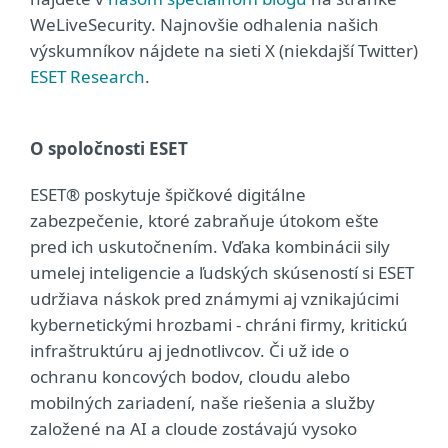
WeLiveSecurity. Najnovšie odhalenia našich
výskumníkov nájdete na sieti X (niekdajší Twitter)
ESET Research
.
O spoločnosti ESET
ESET® poskytuje špičkové digitálne
zabezpečenie, ktoré zabraňuje útokom ešte
pred ich uskutočnením. Vďaka kombinácii sily
umelej inteligencie a ľudských skúseností si ESET
udržiava náskok pred známymi aj vznikajúcimi
kybernetickými hrozbami - chráni firmy, kritickú
infraštruktúru aj jednotlivcov. Či už ide o
ochranu koncových bodov, cloudu alebo
mobilných zariadení, naše riešenia a služby
založené na AI a cloude zostávajú vysoko