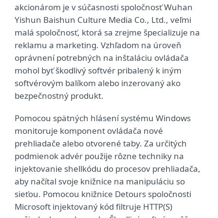
akcionárom je v súčasnosti spoločnosť Wuhan
Yishun Baishun Culture Media Co., Ltd., veľmi
malá spoločnosť, ktorá sa zrejme špecializuje na
reklamu a marketing. Vzhľadom na úroveň
oprávnení potrebných na inštaláciu ovládača
mohol byť škodlivý softvér pribalený k iným
softvérovým balíkom alebo inzerovaný ako
bezpečnostný produkt.
Pomocou spätných hlásení systému Windows
monitoruje komponent ovládača nové
prehliadače alebo otvorené taby. Za určitých
podmienok advér použije rôzne techniky na
injektovanie shellkódu do procesov prehliadača,
aby načítal svoje knižnice na manipuláciu so
sieťou. Pomocou knižnice Detours spoločnosti
Microsoft injektovaný kód filtruje HTTP(S)