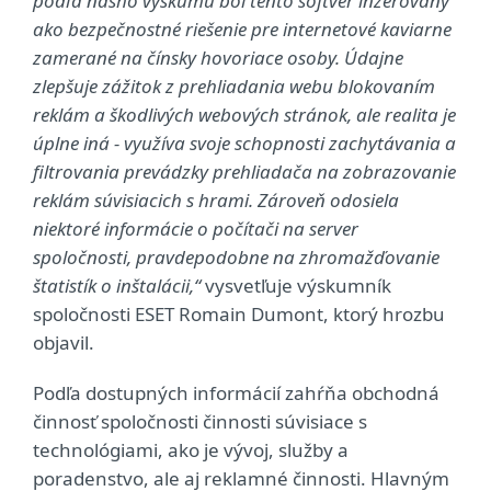
podľa nášho výskumu bol tento softvér inzerovaný
ako bezpečnostné riešenie pre internetové kaviarne
zamerané na čínsky hovoriace osoby. Údajne
zlepšuje zážitok z prehliadania webu blokovaním
reklám a škodlivých webových stránok, ale realita je
úplne iná - využíva svoje schopnosti zachytávania a
filtrovania prevádzky prehliadača na zobrazovanie
reklám súvisiacich s hrami. Zároveň odosiela
niektoré informácie o počítači na server
spoločnosti, pravdepodobne na zhromažďovanie
štatistík o inštalácii,“
vysvetľuje výskumník
spoločnosti ESET Romain Dumont, ktorý hrozbu
objavil.
Podľa dostupných informácií zahŕňa obchodná
činnosť spoločnosti činnosti súvisiace s
technológiami, ako je vývoj, služby a
poradenstvo, ale aj reklamné činnosti. Hlavným