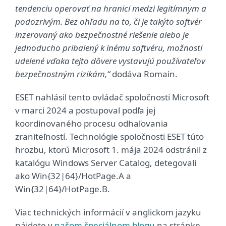
tendenciu operovať na hranici medzi legitímnym a
podozrivým. Bez ohľadu na to, či je takýto softvér
inzerovaný ako bezpečnostné riešenie alebo je
jednoducho pribalený k inému softvéru, možnosti
udelené vďaka tejto dôvere vystavujú používateľov
bezpečnostným rizikám,“
dodáva Romain.
ESET nahlásil tento ovládač spoločnosti Microsoft
v marci 2024 a postupoval podľa jej
koordinovaného procesu odhaľovania
zraniteľností. Technológie spoločnosti ESET túto
hrozbu, ktorú Microsoft 1. mája 2024 odstránil z
katalógu Windows Server Catalog, detegovali
ako Win{32|64}/HotPage.A a
Win{32|64}/HotPage.B.
Viac technických informácií v anglickom jazyku
nájdete v
našom špeciálnom blogu
na stránke