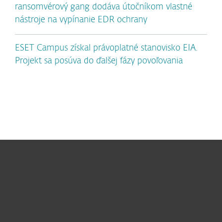
ransomvérový gang dodáva útočníkom vlastné
nástroje na vypínanie EDR ochrany
ESET Campus získal právoplatné stanovisko EIA.
Projekt sa posúva do ďalšej fázy povoľovania
Pre domácnosti
Pre firmy