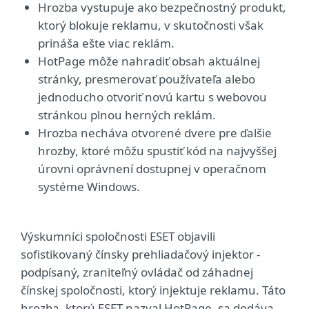
Hrozba vystupuje ako bezpečnostný produkt,
ktorý blokuje reklamu, v skutočnosti však
prináša ešte viac reklám.
HotPage môže nahradiť obsah aktuálnej
stránky, presmerovať používateľa alebo
jednoducho otvoriť novú kartu s webovou
stránkou plnou herných reklám.
Hrozba necháva otvorené dvere pre ďalšie
hrozby, ktoré môžu spustiť kód na najvyššej
úrovni oprávnení dostupnej v operačnom
systéme Windows.
Výskumníci spoločnosti ESET objavili
sofistikovaný čínsky prehliadačový injektor -
podpísaný, zraniteľný ovládač od záhadnej
čínskej spoločnosti, ktorý injektuje reklamu. Táto
hrozba, ktorú ESET nazval HotPage, sa dodáva