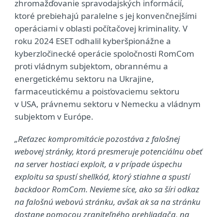
zhromažďovanie spravodajských informácií,
ktoré prebiehajú paralelne s jej konvenčnejšími
operáciami v oblasti počítačovej kriminality. V
roku 2024 ESET odhalil kyberšpionážne a
kyberzločinecké operácie spoločnosti RomCom
proti vládnym subjektom, obrannému a
energetickému sektoru na Ukrajine,
farmaceutickému a poisťovaciemu sektoru
v USA, právnemu sektoru v Nemecku a vládnym
subjektom v Európe.
„Reťazec kompromitácie pozostáva z falošnej
webovej stránky, ktorá presmeruje potenciálnu obeť
na server hostiaci exploit, a v prípade úspechu
exploitu sa spustí shellkód, ktorý stiahne a spustí
backdoor RomCom. Nevieme síce, ako sa šíri odkaz
na falošnú webovú stránku, avšak ak sa na stránku
dostane pomocou zraniteľného prehliadača, na