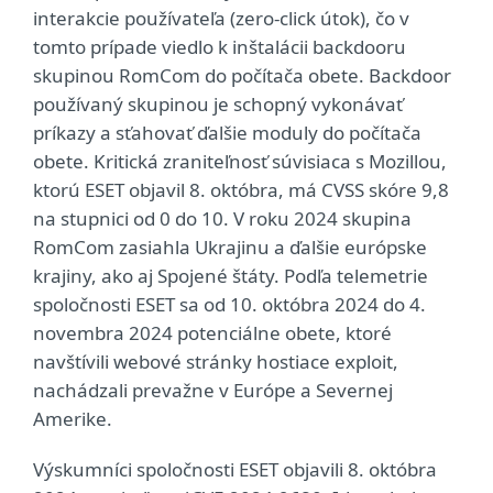
interakcie používateľa (zero-click útok), čo v
tomto prípade viedlo k inštalácii backdooru
skupinou RomCom do počítača obete. Backdoor
používaný skupinou je schopný vykonávať
príkazy a sťahovať ďalšie moduly do počítača
obete. Kritická zraniteľnosť súvisiaca s Mozillou,
ktorú ESET objavil 8. októbra, má CVSS skóre 9,8
na stupnici od 0 do 10. V roku 2024 skupina
RomCom zasiahla Ukrajinu a ďalšie európske
krajiny, ako aj Spojené štáty. Podľa telemetrie
spoločnosti ESET sa od 10. októbra 2024 do 4.
novembra 2024 potenciálne obete, ktoré
navštívili webové stránky hostiace exploit,
nachádzali prevažne v Európe a Severnej
Amerike.
Výskumníci spoločnosti ESET objavili 8. októbra