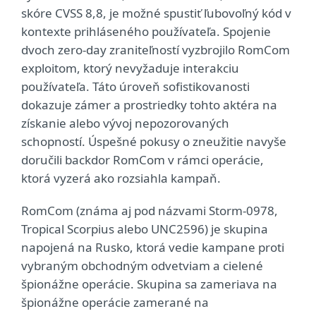
skóre CVSS 8,8, je možné spustiť ľubovoľný kód v
kontexte prihláseného používateľa. Spojenie
dvoch zero-day zraniteľností vyzbrojilo RomCom
exploitom, ktorý nevyžaduje interakciu
používateľa. Táto úroveň sofistikovanosti
dokazuje zámer a prostriedky tohto aktéra na
získanie alebo vývoj nepozorovaných
schopností. Úspešné pokusy o zneužitie navyše
doručili backdor RomCom v rámci operácie,
ktorá vyzerá ako rozsiahla kampaň.
RomCom (známa aj pod názvami Storm-0978,
Tropical Scorpius alebo UNC2596) je skupina
napojená na Rusko, ktorá vedie kampane proti
vybraným obchodným odvetviam a cielené
špionážne operácie. Skupina sa zameriava na
špionážne operácie zamerané na