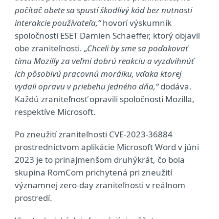
počítač obete sa spustí škodlivý kód bez nutnosti
interakcie používateľa,“
hovorí výskumník
spoločnosti ESET Damien Schaeffer, ktorý objavil
obe zraniteľnosti.
„Chceli by sme sa poďakovať
tímu Mozilly za veľmi dobrú reakciu a vyzdvihnúť
ich pôsobivú pracovnú morálku, vďaka ktorej
vydali opravu v priebehu jedného dňa,“
dodáva.
Každú zraniteľnosť opravili spoločnosti Mozilla,
respektíve Microsoft.
Po zneužití zraniteľnosti CVE-2023-36884
prostredníctvom aplikácie Microsoft Word v júni
2023 je to prinajmenšom druhýkrát, čo bola
skupina RomCom prichytená pri zneužití
významnej zero-day zraniteľnosti v reálnom
prostredí.