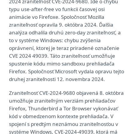
2024 zraniteľnosť CVE-2024-9680. Ide o chybu
typu use-after-free vo funkcii časovej osi
animácie vo Firefoxe. Spoločnosť Mozilla
zraniteľnosť opravila 9. októbra 2024. Ďalšia
analýza odhalila druhú zero-day zraniteľnosť, a
to v systéme Windows: chybu zvýšenia
oprávnení, ktorej je teraz priradené označenie
CVE 2024 49039. Táto zraniteľnosť umožňuje
spustenie kódu mimo sandboxu prehliadača
Firefox. Spoločnosť Microsoft vydala opravu tejto
druhej zraniteľnosti 12. novembra 2024.
Zraniteľnosť CVE-2024-9680 objavená 8. októbra
umožňuje zraniteľným verziám prehliadačov
Firefox, Thunderbird a Tor Browser vykonávať
kód v obmedzenom kontexte prehliadača. V
spojení s predtým neznámou zraniteľnosťou v
systéme Windows, CVE-2024-49039, ktorá má