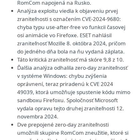
RomCom napojená na Rusko.
Analýza exploitu viedla k objaveniu prvej
zraniteľnosti s označením CVE-2024-9680:
chyba typu use-after-free vo funkcii časovej
osi animácie vo Firefoxe. ESET nahlásil
zraniteľnosť Mozille 8. októbra 2024, pričom
do jedného dňa bola na ňu vydaná záplata.
Táto kritická zraniteľnosť má skóre 9,8 z 10.
Ďalšia analýza odhalila zero-day zraniteľnosť
v systéme Windows: chybu zvýšenia
oprávnení, teraz priradenú k CVE 2024
49039, ktorá umožňuje spustenie kódu mimo
sandboxu Firefoxu. Spoločnosť Microsoft
vydala opravu tejto druhej zraniteľnosti 12.
novembra 2024.
Dve prepojené zero-day zraniteľnosti
umožnili skupine RomCom zneužitie, ktoré si