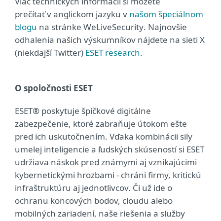
Viac technických informácií si môžete
prečítať
v anglickom jazyku v
našom špeciálnom
blogu
na stránke WeLiveSecurity
. Najnovšie
odhalenia našich výskumníkov nájdete na sieti X
(niekdajší Twitter)
ESET research
.
O spoločnosti ESET
ESET® poskytuje špičkové digitálne
zabezpečenie, ktoré zabraňuje útokom ešte
pred ich uskutočnením. Vďaka kombinácii sily
umelej inteligencie a ľudských skúseností si ESET
udržiava náskok pred známymi aj vznikajúcimi
kybernetickými hrozbami - chráni firmy, kritickú
infraštruktúru aj jednotlivcov. Či už ide o
ochranu koncových bodov, cloudu alebo
mobilných zariadení, naše riešenia a služby