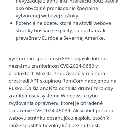
nevyžaduje žiadnu inú interakciu používateľa
ako obyčajné prehliadanie špeciálne
vytvorenej webovej stránky.
Potenciálne obete, ktoré navštívili webové
stránky hostiace exploity, sa nachádzali
prevažne v Európe a Severnej Amerike.
Výskumníci spoločnosti ESET objavili doteraz
neznámu zraniteľnosť CVE-2024-9680 v
produktoch Mozilla, zneužívanú v reálnom
prostredí APT skupinou RomCom napojenou na
Rusko. Ďalšia analýza odhalila druhú zero-day
zraniteľnosť v systéme Windows: chybu
zvyšovania oprávnení, ktorej je priradené
označenie CVE-2024-49039. Ak si obeť prezerá
webovú stránku obsahujúcu exploit, útočník
môže spustiť ľubovoľný kód bez nutnosti