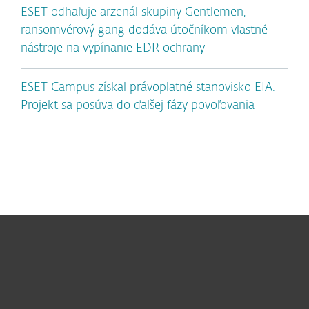
ESET odhaľuje arzenál skupiny Gentlemen,
ransomvérový gang dodáva útočníkom vlastné
nástroje na vypínanie EDR ochrany
ESET Campus získal právoplatné stanovisko EIA.
Projekt sa posúva do ďalšej fázy povoľovania
Pre domácnosti
Pre firmy