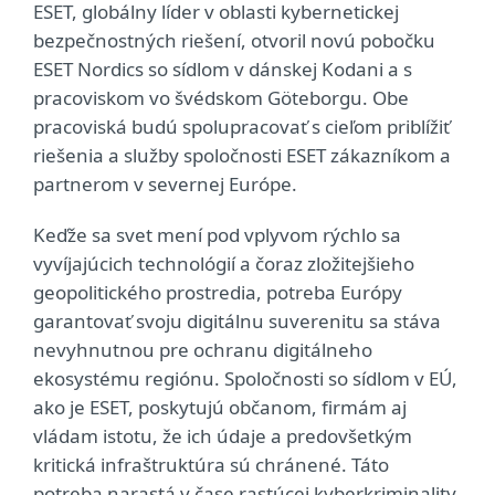
ESET, globálny líder v oblasti kybernetickej
bezpečnostných riešení, otvoril novú pobočku
ESET Nordics so sídlom v dánskej Kodani a s
pracoviskom vo švédskom Göteborgu. Obe
pracoviská budú spolupracovať s cieľom priblížiť
riešenia a služby spoločnosti ESET zákazníkom a
partnerom v severnej Európe.
Keďže sa svet mení pod vplyvom rýchlo sa
vyvíjajúcich technológií a čoraz zložitejšieho
geopolitického prostredia, potreba Európy
garantovať svoju digitálnu suverenitu sa stáva
nevyhnutnou pre ochranu digitálneho
ekosystému regiónu. Spoločnosti so sídlom v EÚ,
ako je ESET, poskytujú občanom, firmám aj
vládam istotu, že ich údaje a predovšetkým
kritická infraštruktúra sú chránené. Táto
potreba narastá v čase rastúcej kyberkriminality