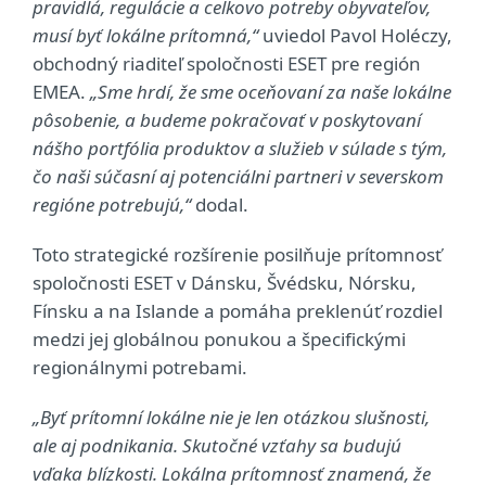
pravidlá, regulácie a celkovo potreby obyvateľov,
musí byť lokálne prítomná,“
uviedol Pavol Holéczy,
obchodný riaditeľ spoločnosti ESET pre región
EMEA.
„Sme hrdí, že sme oceňovaní za naše lokálne
pôsobenie, a budeme pokračovať v poskytovaní
nášho portfólia produktov a služieb v súlade s tým,
čo naši súčasní aj potenciálni partneri v severskom
regióne potrebujú,“
dodal.
Toto strategické rozšírenie posilňuje prítomnosť
spoločnosti ESET v Dánsku, Švédsku, Nórsku,
Fínsku a na Islande a pomáha preklenúť rozdiel
medzi jej globálnou ponukou a špecifickými
regionálnymi potrebami.
„Byť prítomní lokálne nie je len otázkou slušnosti,
ale aj podnikania. Skutočné vzťahy sa budujú
vďaka blízkosti. Lokálna prítomnosť znamená, že