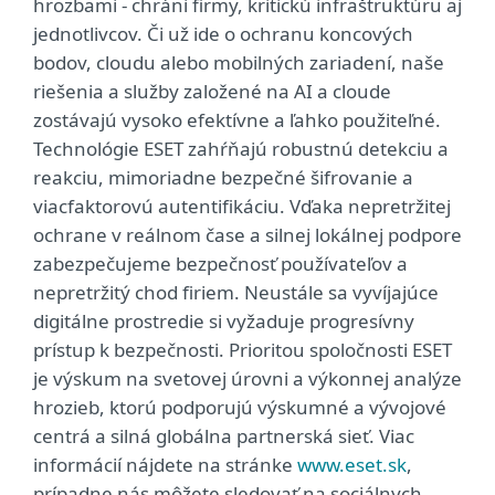
hrozbami - chráni firmy, kritickú infraštruktúru aj
jednotlivcov. Či už ide o ochranu koncových
bodov, cloudu alebo mobilných zariadení, naše
riešenia a služby založené na AI a cloude
zostávajú vysoko efektívne a ľahko použiteľné.
Technológie ESET zahŕňajú robustnú detekciu a
reakciu, mimoriadne bezpečné šifrovanie a
viacfaktorovú autentifikáciu. Vďaka nepretržitej
ochrane v reálnom čase a silnej lokálnej podpore
zabezpečujeme bezpečnosť používateľov a
nepretržitý chod firiem. Neustále sa vyvíjajúce
digitálne prostredie si vyžaduje progresívny
prístup k bezpečnosti. Prioritou spoločnosti ESET
je výskum na svetovej úrovni a výkonnej analýze
hrozieb, ktorú podporujú výskumné a vývojové
centrá a silná globálna partnerská sieť. Viac
informácií nájdete na stránke
www.eset.sk
,
prípadne nás môžete sledovať na sociálnych