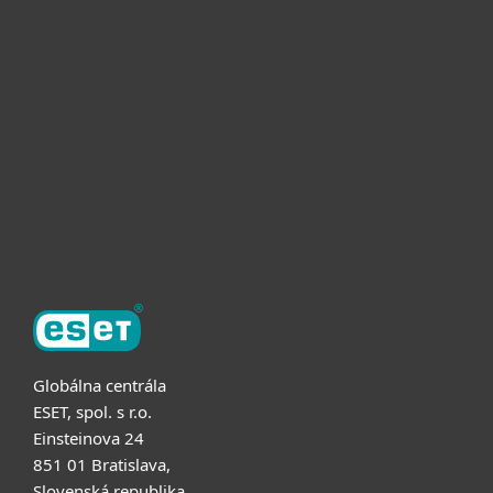
Pre domácnosti
Pre firmy
Užitočné informácie
Partnerstvo
O ESET
Globálna centrála
ESET, spol. s r.o.
Einsteinova 24
851 01 Bratislava,
Slovenská republika