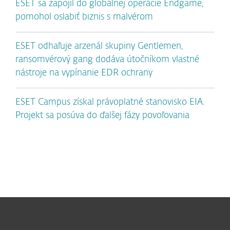
ESET sa zapojil do globálnej operácie Endgame,
pomohol oslabiť biznis s malvérom
ESET odhaľuje arzenál skupiny Gentlemen,
ransomvérový gang dodáva útočníkom vlastné
nástroje na vypínanie EDR ochrany
ESET Campus získal právoplatné stanovisko EIA.
Projekt sa posúva do ďalšej fázy povoľovania