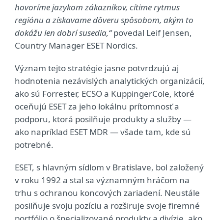
hovoríme jazykom zákazníkov, cítime rytmus
regiónu a získavame dôveru spôsobom, akým to
dokážu len dobrí susedia,“
povedal Leif Jensen,
Country Manager ESET Nordics.
Význam tejto stratégie jasne potvrdzujú aj
hodnotenia nezávislých analytických organizácií,
ako sú Forrester, ECSO a KuppingerCole, ktoré
oceňujú ESET za jeho lokálnu prítomnosť a
podporu, ktorá posilňuje produkty a služby —
ako napríklad ESET MDR — všade tam, kde sú
potrebné.
ESET, s hlavným sídlom v Bratislave, bol založený
v roku 1992 a stal sa významným hráčom na
trhu s ochranou koncových zariadení. Neustále
posilňuje svoju pozíciu a rozširuje svoje firemné
portfólio o špecializované produkty a divízie, ako