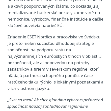
a aktivít podporovaných štátmi, čo dokladajú aj
medializované hackerské pokusy zamerané na
nemocnice, výrobcov, finančné inštitúcie a ďalšie
kľúčové odvetvia naprieč EÚ.
Zriadenie ESET Nordics a pracoviska vo Švédsku
je preto nielen súčasťou dlhodobej stratégie
spoločnosti na podporu rastu na
najvýznamnejších európskych trhoch v oblasti IT
bezpečnosti, ale aj odpoveďou na potreby
zákazníkov a firiem v severskom regióne, ktorí
hľadajú partnera schopného pomôcť v čase
rastúceho tlaku rýchlo, s lokálnymi poznatkami a
v ich vlastnom jazyku.
„Svet sa mení. Ak chce globálna kyberbezpečnostná
spoločnosť naozaj zohľadňovať regionálne