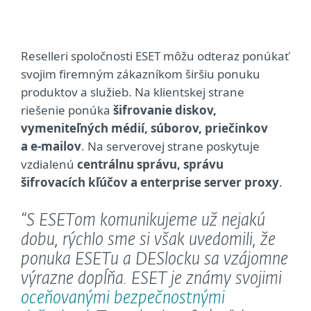
Reselleri spoločnosti ESET môžu odteraz ponúkať
svojim firemným zákazníkom širšiu ponuku
produktov a služieb. Na klientskej strane
riešenie ponúka
šifrovanie diskov,
vymeniteľných médií, súborov, priečinkov
a e-mailov
. Na serverovej strane poskytuje
vzdialenú
centrálnu správu, správu
šifrovacích kľúčov a enterprise server proxy
.
“S ESETom komunikujeme už nejakú
dobu, rýchlo sme si však uvedomili, že
ponuka ESETu a DESlocku sa vzájomne
výrazne dopĺňa. ESET je známy svojimi
oceňovanými bezpečnostnými