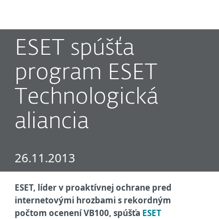
MENU
ESET spúšťa
program ESET
Technologická
aliancia
26.11.2013
ESET, líder v proaktívnej ochrane pred
internetovými hrozbami s rekordným
počtom ocenení VB100, spúšťa
ESET