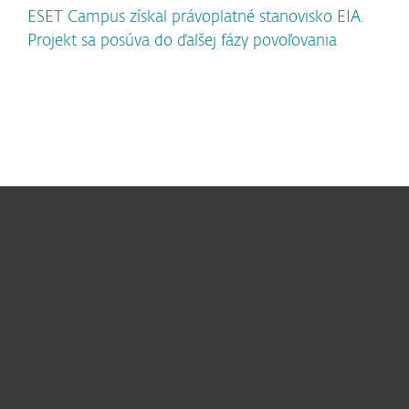
ESET Campus získal právoplatné stanovisko EIA.
Projekt sa posúva do ďalšej fázy povoľovania
Pre domácnosti
Pre firmy
Užitočné informácie
Partnerstvo