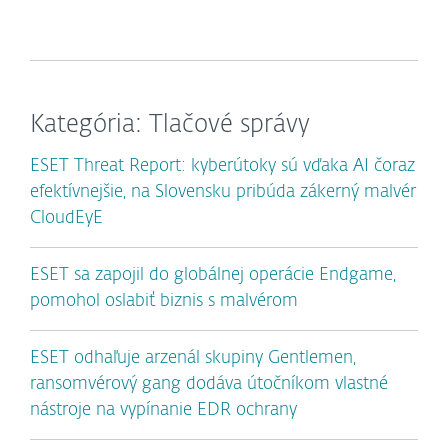
Kategória: Tlačové správy
ESET Threat Report: kyberútoky sú vďaka AI čoraz
efektívnejšie, na Slovensku pribúda zákerný malvér
CloudEyE
ESET sa zapojil do globálnej operácie Endgame,
pomohol oslabiť biznis s malvérom
ESET odhaľuje arzenál skupiny Gentlemen,
ransomvérový gang dodáva útočníkom vlastné
nástroje na vypínanie EDR ochrany