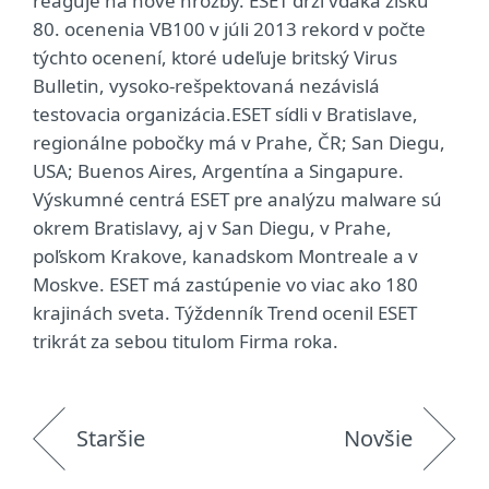
reaguje na nové hrozby. ESET drží vďaka zisku
80. ocenenia VB100 v júli 2013 rekord v počte
týchto ocenení, ktoré udeľuje britský Virus
Bulletin, vysoko-rešpektovaná nezávislá
testovacia organizácia.ESET sídli v Bratislave,
regionálne pobočky má v Prahe, ČR; San Diegu,
USA; Buenos Aires, Argentína a Singapure.
Výskumné centrá ESET pre analýzu malware sú
okrem Bratislavy, aj v San Diegu, v Prahe,
poľskom Krakove, kanadskom Montreale a v
Moskve. ESET má zastúpenie vo viac ako 180
krajinách sveta. Týždenník Trend ocenil ESET
trikrát za sebou titulom Firma roka.
Staršie
Novšie