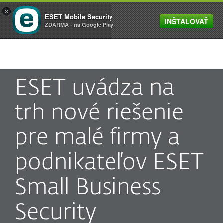
×
ESET Mobile Security
INŠTALOVAŤ
MENU
ZDARMA - na Google Play
ESET uvádza na
trh nové riešenie
pre malé firmy a
podnikateľov ESET
Small Business
Security