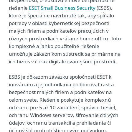
bezpečnosti, predstavuje nové bezpečnostné
riešenie
ESET Small Business Security
(ESBS),
ktoré je špeciálne navrhnuté tak, aby spĺňalo
potreby v oblasti kybernetickej bezpečnosti
malých firiem a podnikateľov pracujúcich v
rôznych prostrediach vrátane home-officu. Toto
komplexné a ľahko použiteľné riešenie
umožňuje zákazníkom sústrediť sa primárne na
ich biznis v čoraz digitalizovanejšom prostredí.
ESBS je dôkazom záväzku spoločnosti ESET k
inováciám a jej odhodlania podporovať rast a
bezpečnosť malých firiem a podnikateľov na
celom svete. Riešenie poskytuje komplexnú
ochranu pre 5 až 10 zariadení, správcu hesiel,
ochranu Windows serverov, šifrovanie citlivých
údajov, ochranu transakcií a prehliadania či
účinný štít proti phishingovým podvodom.