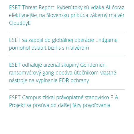
ESET Threat Report: kyberútoky sú vďaka AI čoraz
efektívnejšie, na Slovensku pribúda zákerný malvér
CloudEyE
ESET sa zapojil do globálnej operácie Endgame,
pomohol oslabiť biznis s malvérom
ESET odhaľuje arzenál skupiny Gentlemen,
ransomvérový gang dodáva útočníkom vlastné
nástroje na vypínanie EDR ochrany
ESET Campus získal právoplatné stanovisko EIA.
Projekt sa posúva do ďalšej fázy povoľovania