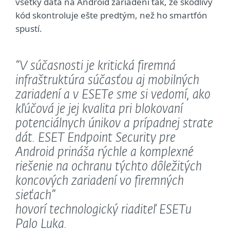
všetky dáta na Android zariadení tak, že škodlivý
kód skontroluje ešte predtým, než ho smartfón
spustí.
“V súčasnosti je kritická firemná
infraštruktúra súčasťou aj mobilných
zariadení a v ESETe sme si vedomí, ako
kľúčová je jej kvalita pri blokovaní
potenciálnych únikov a prípadnej strate
dát. ESET Endpoint Security pre
Android prináša rýchle a komplexné
riešenie na ochranu týchto dôležitých
koncových zariadení vo firemných
sieťach”
hovorí technologický riaditeľ ESETu
Palo Luka.