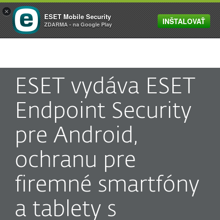
×
ESET Mobile Security
INŠTALOVAŤ
MENU
ZDARMA - na Google Play
ESET vydáva ESET
Endpoint Security
pre Android,
ochranu pre
firemné smartfóny
a tablety s