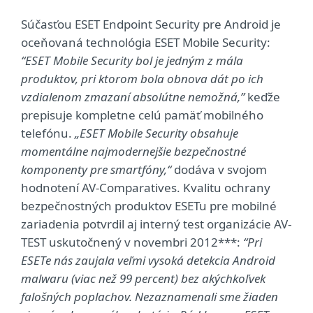
Súčasťou ESET Endpoint Security pre Android je
oceňovaná technológia ESET Mobile Security:
“ESET Mobile Security bol je jedným z mála
produktov, pri ktorom bola obnova dát po ich
vzdialenom zmazaní absolútne nemožná,”
keďže
prepisuje kompletne celú pamäť mobilného
telefónu.
„ESET Mobile Security obsahuje
momentálne najmodernejšie bezpečnostné
komponenty pre smartfóny,“
dodáva v svojom
hodnotení AV-Comparatives. Kvalitu ochrany
bezpečnostných produktov ESETu pre mobilné
zariadenia potvrdil aj interný test organizácie AV-
TEST uskutočnený v novembri 2012***:
“Pri
ESETe nás zaujala veľmi vysoká detekcia Android
malwaru (viac než 99 percent) bez akýchkoľvek
falošných poplachov. Nezaznamenali sme žiaden