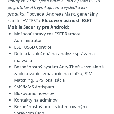
zjavný vplyv na výkon batérie. Rád by som ESETu
pogratuloval k vynikajúcemu výsledku ich
produktu,”
povedal Andreas Marx, generálny
riaditeľ AV-TESTu.
Kľúčové vlastnosti ESET
Mobile Security pre Android:
Možnosť správy cez ESET Remote
Administrator
ESET USSD Control
Detekcia založená na analýze správania
malwaru
Bezpečnostný systém Anty-Theft – vzdialené
zablokovanie, zmazanie na diaľku, SIM
Matching, GPS lokalizácia
SMS/MMS Antispam
Blokovanie hovorov
Kontakty na adminov
Bezpečnostný audit s integrovaným
Správcom úloh