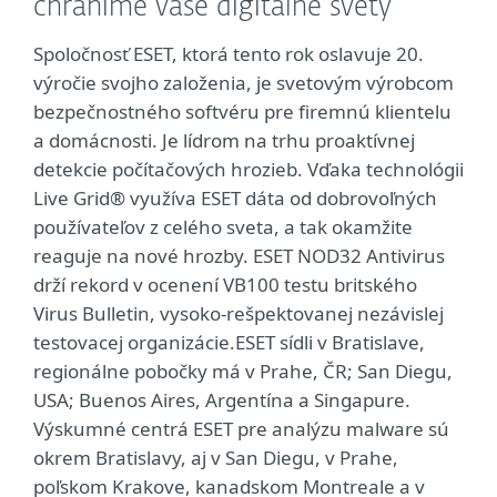
chránime vaše digitálne svety
Spoločnosť ESET, ktorá tento rok oslavuje 20.
výročie svojho založenia, je svetovým výrobcom
bezpečnostného softvéru pre firemnú klientelu
a domácnosti. Je lídrom na trhu proaktívnej
detekcie počítačových hrozieb. Vďaka technológii
Live Grid® využíva ESET dáta od dobrovoľných
používateľov z celého sveta, a tak okamžite
reaguje na nové hrozby. ESET NOD32 Antivirus
drží rekord v ocenení VB100 testu britského
Virus Bulletin, vysoko-rešpektovanej nezávislej
testovacej organizácie.ESET sídli v Bratislave,
regionálne pobočky má v Prahe, ČR; San Diegu,
USA; Buenos Aires, Argentína a Singapure.
Výskumné centrá ESET pre analýzu malware sú
okrem Bratislavy, aj v San Diegu, v Prahe,
poľskom Krakove, kanadskom Montreale a v