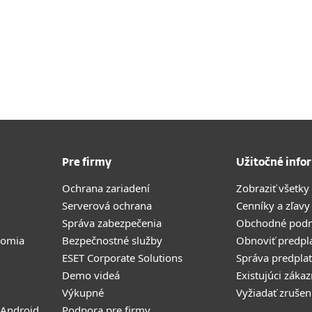
Pre firmy
Užitočné info
Ochrana zariadení
Zobraziť všetky
Serverová ochrana
Cenníky a zľavy
Správa zabezpečenia
Obchodné pod
romia
Bezpečnostné služby
Obnoviť predpl
ESET Corporate Solutions
Správa predpla
Demo videá
Existujúci zákaz
Výkupné
Vyžiadať zrušen
 Android
Podpora pre firmy