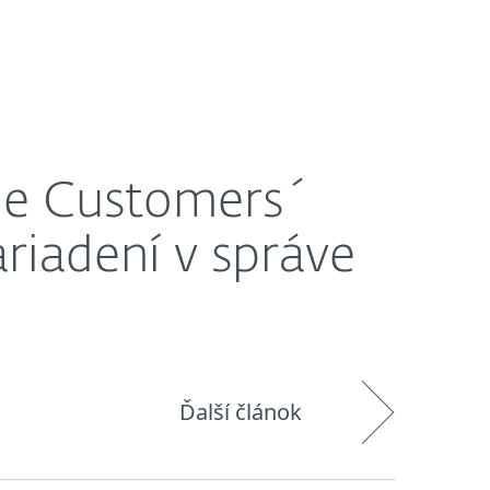
O nás
Košík
Slovensko
 správe Gartner
nie Customers´
riadení v správe
Ďalší článok