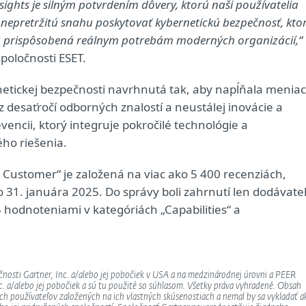
ights je silným potvrdením dôvery, ktorú naši používatelia
 nepretržitú snahu poskytovať kybernetickú bezpečnosť, kto
na a prispôsobená reálnym potrebám moderných organizácií,“
spoločnosti ESET.
etickej bezpečnosti navrhnutá tak, aby napĺňala menia
 desaťročí odborných znalostí a neustálej inovácie a
encii, ktorý integruje pokročilé technológie a
ho riešenia.
 Customer“ je založená na viac ako 5 400 recenziách,
31. januára 2025. Do správy boli zahrnutí len dodávatel
hodnoteniami v kategóriách „Capabilities“ a
osti Gartner, Inc. a/alebo jej pobočiek v USA a na medzinárodnej úrovni a PEER
. a/alebo jej pobočiek a sú tu použité so súhlasom. Všetky práva vyhradené. Obsah
h používateľov založených na ich vlastných skúsenostiach a nemal by sa vykladať a