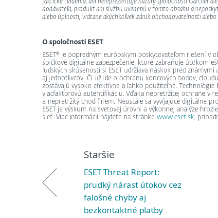
faktické tvrdenia, ani nereprezentuje názory spoločnosti Gartner a
dodávateľa, produkt ani službu uvedenú v tomto obsahu a neposkytuj
alebo úplnosti, vrátane akýchkoľvek záruk obchodovateľnosti alebo 
O spoločnosti ESET
ESET® je popredným európskym poskytovateľom riešení v obl
špičkové digitálne zabezpečenie, ktoré zabraňuje útokom ešt
ľudských skúseností si ESET udržiava náskok pred známymi aj
aj jednotlivcov. Či už ide o ochranu koncových bodov, cloudu
zostávajú vysoko efektívne a ľahko použiteľné. Technológie
viacfaktorovú autentifikáciu. Vďaka nepretržitej ochrane v 
a nepretržitý chod firiem. Neustále sa vyvíjajúce digitálne p
ESET je výskum na svetovej úrovni a výkonnej analýze hrozi
sieť. Viac informácií nájdete na stránke
www.eset.sk
, prípa
Staršie
ESET Threat Report:
prudký nárast útokov cez
falošné chyby aj
bezkontaktné platby