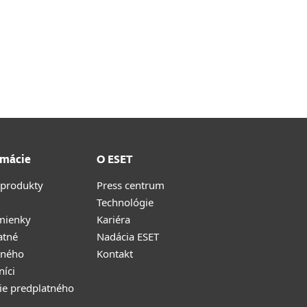
rmácie
O ESET
 produkty
Press centrum
Technológie
mienky
Kariéra
atné
Nadácia ESET
tného
Kontakt
níci
ie predplatného