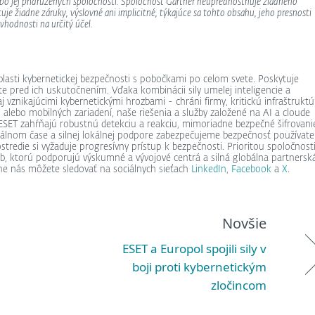
lebo jej pridružených spoločností. Spoločnosť Gartner neuprednostňuje žiadneho
e žiadne záruky, výslovné ani implicitné, týkajúce sa tohto obsahu, jeho presnosti
vhodnosti na určitý účel.
asti kybernetickej bezpečnosti s pobočkami po celom svete. Poskytuje
e pred ich uskutočnením. Vďaka kombinácii sily umelej inteligencie a
 vznikajúcimi kybernetickými hrozbami - chráni firmy, kritickú infraštruktú
 alebo mobilných zariadení, naše riešenia a služby založené na AI a cloude
 ESET zahŕňajú robustnú detekciu a reakciu, mimoriadne bezpečné šifrovani
reálnom čase a silnej lokálnej podpore zabezpečujeme bezpečnosť používate
rostredie si vyžaduje progresívny prístup k bezpečnosti. Prioritou spoločnost
eb, ktorú podporujú výskumné a vývojové centrá a silná globálna partnersk
dne nás môžete sledovať na sociálnych sieťach
LinkedIn
,
Facebook
a
X
.
Novšie
ESET a Europol spojili sily v
boji proti kybernetickým
zločincom