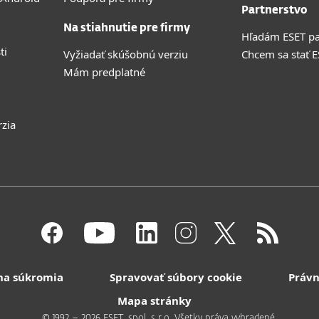
Partnerstvo
Na stiahnutie pre firmy
Hľadám ESET pa
ti
Vyžiadať skúšobnú verziu
Chcem sa stať 
Mám predplatné
rzia
na súkromia
Spravovať súbory cookie
Právn
Mapa stránky
© 1992 – 2026 ESET, spol. s r.o. Všetky práva vyhradené.