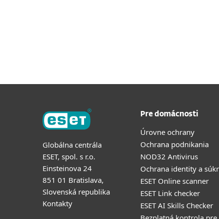
Pre domácnosti
Úrovne ochrany
Ochrana podnikania
Globálna centrála
ESET, spol. s r.o.
NOD32 Antivirus
Einsteinova 24
Ochrana identity a súk
851 01 Bratislava,
ESET Online scanner
Slovenská republika
ESET Link checker
Kontakty
ESET AI Skills Checker
Bezplatná kontrola pre