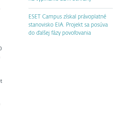
v
ESET Campus získal právoplatné
stanovisko EIA. Projekt sa posúva
do ďalšej fázy povoľovania
0
h
t
a