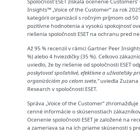
Spoločnosť ESET získala ocenenie Customers’
Insights™ „Voice of the Customer“ za rok 202
kategórii organizácií s ročným príjmom od 50
pozitívne hodnotenia a vysokú spokojnosť ove
riešenia spoločnosti ESET na ochranu pred ne
Až 95 % recenzií v rámci Gartner Peer Insights
%) alebo 4 hviezdičky (35 %). Celkovo zákazníc
uviedlo, že by riešenie od spoločnosti ESET od
poskytovať spoľahlivé, efektívne a užívateľsky p
organizáciám po celom svete,“
uviedla Zuzana 
Research v spoločnosti ESET.
Správa „Voice of the Customer“ zhromažďuje
cenné informácie o skúsenostiach zákazníkov
Ocenenie spoločnosti ESET je založené na re
a zameriava sa na ich priame skúsenosti s p