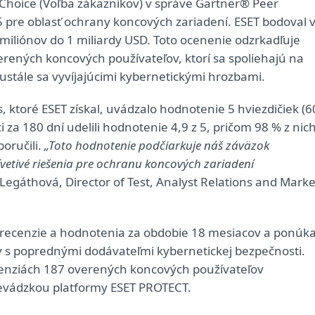
 Choice (Voľba zákazníkov) v správe Gartner® Peer
5 pre oblasť ochrany koncových zariadení. ESET bodoval 
 miliónov do 1 miliardy USD. Toto ocenenie odzrkadľuje
rených koncových používateľov, ktorí sa spoliehajú na
ustále sa vyvíjajúcimi kybernetickými hrozbami.
, ktoré ESET získal, uvádzalo hodnotenie 5 hviezdičiek (6
i za 180 dní udelili hodnotenie 4,9 z 5, pričom 98 % z nic
poručili.
„Toto hodnotenie podčiarkuje náš záväzok
rívetivé riešenia pre ochranu koncových zariadení
Legáthová, Director of Test, Analyst Relations and Marke
 recenzie a hodnotenia za obdobie 18 mesiacov a ponúk
 s poprednými dodávateľmi kybernetickej bezpečnosti.
cenziách 187 overených koncových používateľov
revádzkou platformy ESET PROTECT.