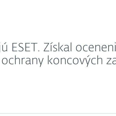
O nás
ers´ Choice pre oblasť ochrany koncových zariadení v
Kariéra
Kontakt
jú ESET. Získal ocene
 ochrany koncových za