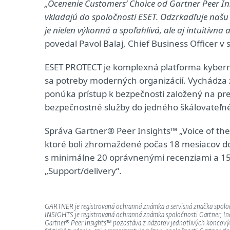
„Ocenenie Customers’ Choice od Gartner Peer Ins
vkladajú do spoločnosti ESET. Odzrkadľuje našu
je nielen výkonná a spoľahlivá, ale aj intuitív
povedal Pavol Balaj, Chief Business Officer v 
ESET PROTECT je komplexná platforma kybern
sa potreby moderných organizácií. Vychádza z
ponúka prístup k bezpečnosti založený na prev
bezpečnostné služby do jedného škálovateľné
Správa Gartner® Peer Insights™ „Voice of the
ktoré boli zhromaždené počas 18 mesiacov do 
s minimálne 20 oprávnenými recenziami a 15 
„Support/delivery“.
GARTNER je registrovaná ochranná známka a servisná značka spoločn
INSIGHTS je registrovaná ochranná známka spoločnosti Gartner, Inc
Gartner® Peer Insights™ pozostáva z názorov jednotlivých koncovýc