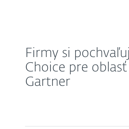
Domácnosti
Firmy
Firmy si pochvaľujú ESET. Získal ocenenie Custom
O nás
Press centrum
Firmy si pochvaľu
Choice pre oblasť
Gartner