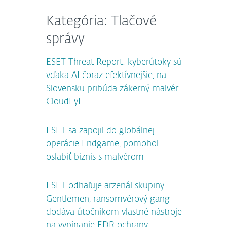
Kategória: Tlačové
správy
ESET Threat Report: kyberútoky sú
vďaka AI čoraz efektívnejšie, na
Slovensku pribúda zákerný malvér
CloudEyE
ESET sa zapojil do globálnej
operácie Endgame, pomohol
oslabiť biznis s malvérom
ESET odhaľuje arzenál skupiny
Gentlemen, ransomvérový gang
dodáva útočníkom vlastné nástroje
na vypínanie EDR ochrany